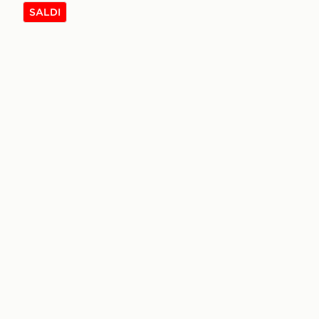
SALDI