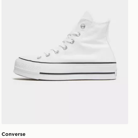
Converse