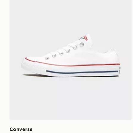
Converse