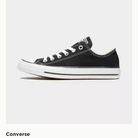
Converse