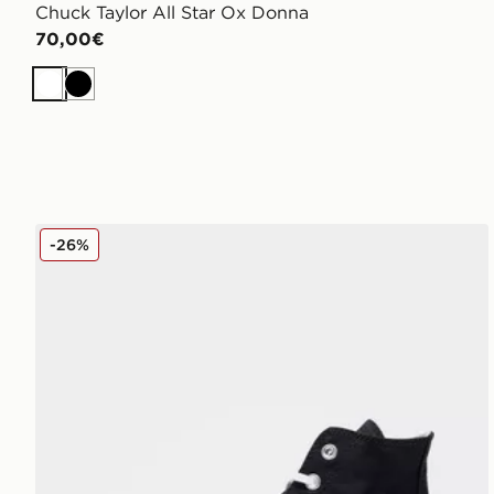
Chuck Taylor All Star Ox Donna
70,00€
Bianco
Nero
Converse All Star Lift High Platform Donna
-26%