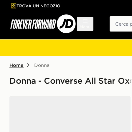
TROVA UN NEGOZIO
l contenuto principale
ta a fondo pagina
Cerca
Menu
Home
Donna
Donna - Converse All Star Ox
(
Converse Chuck Taylor All Star Ox Donna