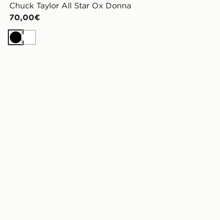
Chuck Taylor All Star Ox Donna
70,00€
Nero
Bianco