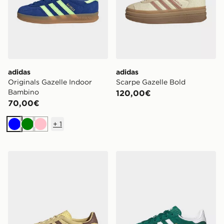
adidas
adidas
Originals Gazelle Indoor
Scarpe Gazelle Bold
Bambino
120,00€
70,00€
+
1
Blu
Verde
Rosa
adidas SCARPE GAZELLE INDOOR
adidas Originals Gazelle I