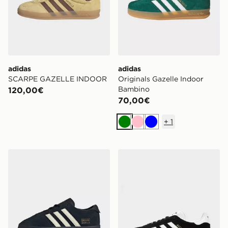
adidas
adidas
SCARPE GAZELLE INDOOR
Originals Gazelle Indoor
Bambino
120,00€
70,00€
+
1
Verde
Rosa
Blu
adidas Scarpe Gazelle Stack
adidas Originals Gazelle