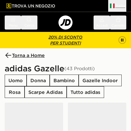
TROVA UN NEGOZIO
Italia
 contenuto principale
a a fondo pagina
Menu
Cerca
Accedi
Carrello
20% DI SCONTO
PER STUDENTI
Torna a Home
adidas Gazelle
(43 Prodotti)
Uomo
Donna
Bambino
Gazelle Indoor
Rosa
Scarpe Adidas
Tutto adidas
adidas Originals Gazelle
adidas Originals Gazelle O