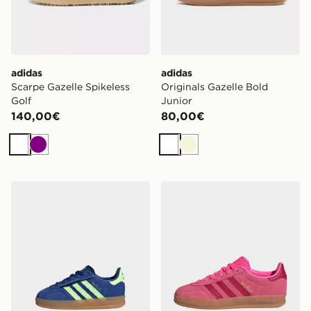
adidas
adidas
Scarpe Gazelle Spikeless
Originals Gazelle Bold
Golf
Junior
140,00€
80,00€
Bianco
Viola
Bianco
Beige
adidas Scarpa Gazelle Indoor Comfort Closure Elastic 
adidas Originals Gazelle I