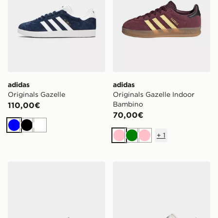
adidas
adidas
Originals Gazelle
Originals Gazelle Indoor
Bambino
110,00€
70,00€
Blu
Nero
Bianco
+
1
Rosa
Verde
Rosa
adidas Scarpa Gazelle
adidas Scarpe Gazelle Spike