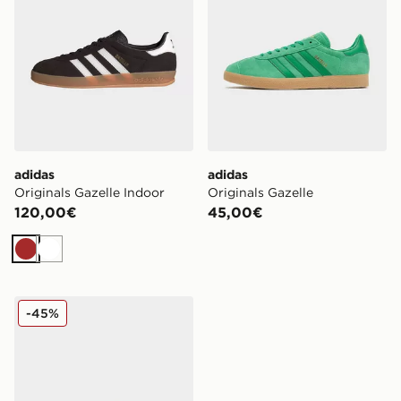
adidas
adidas
Originals Gazelle Indoor
Originals Gazelle
120,00€
45,00€
Marrone
Bianco
adidas Originals Gazelle Indoor Donna
-45%