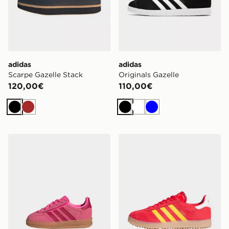
adidas
adidas
Scarpe Gazelle Stack
Originals Gazelle
120,00€
110,00€
Nero
Marrone
Nero
Bianco
Blu
adidas Scarpa Gazelle Indoor Comfort Closure Elastic 
adidas Scarpe Da Golf Gaze