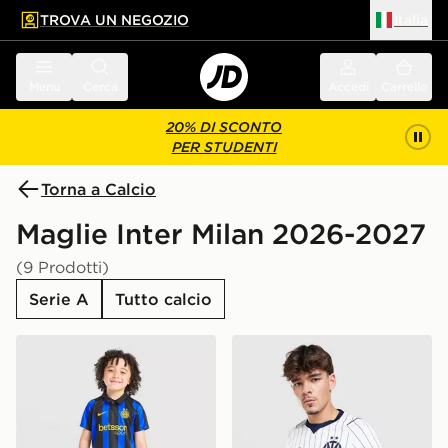
TROVA UN NEGOZIO
Italia
 contenuto principale
a a fondo pagina
Menu
Cerca
Accedi
Carrello
20% DI SCONTO
PER STUDENTI
Torna a Calcio
Maglie Inter Milan 2026-2027
(9 Prodotti)
Serie A
Tutto calcio
Nike Completo Prima Divisa Inter Milan 2026/27 Bamb
Nike Inter Milan 2026/27 A