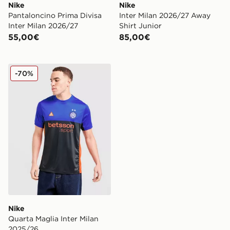
Nike
Nike
Pantaloncino Prima Divisa
Inter Milan 2026/27 Away
Inter Milan 2026/27
Shirt Junior
55,00€
85,00€
Nike Quarta Maglia Inter Milan 2025/26
-70%
Nike
Quarta Maglia Inter Milan
2025/26