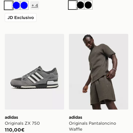
+
4
Bianco
Nero
Nero
Bianco
Blu
Blu
JD Exclusivo
adidas Originals ZX 750
adidas Originals Pantalonc
adidas
adidas
Originals ZX 750
Originals Pantaloncino
Waffle
110,00€