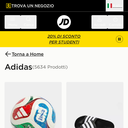
TROVA UN NEGOZIO
Italia
 contenuto principale
a a fondo pagina
Menu
Cerca
Accedi
Carrello
20% DI SCONTO
PER STUDENTI
Torna a Home
Adidas
(5634 Prodotti)
adidas Pallone World Cup 26 Trionda League 350
adidas Ciabatte Adilette