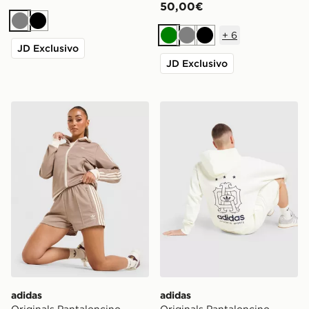
50,00€
Grigio
Nero
+
6
Verde
Grigio
Nero
JD Exclusivo
JD Exclusivo
adidas Originals Pantaloncino Classic
adidas Originals Pantalon
adidas
adidas