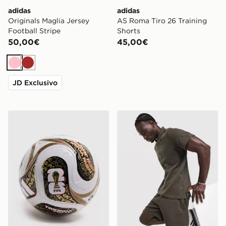
adidas
adidas
Originals Maglia Jersey
AS Roma Tiro 26 Training
Football Stripe
Shorts
50,00€
45,00€
Rosa
Marrone
JD Exclusivo
adidas FIFA World Cup 26 Trionda Finals League Ball
adidas Originals Polo Waffl