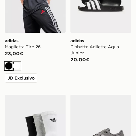
adidas
adidas
Maglietta Tiro 26
Ciabatte Adilette Aqua
Junior
23,00€
20,00€
Nero
Bianco
JD Exclusivo
adidas Originals Set 3 Calze Crew
adidas Originals ZX 750