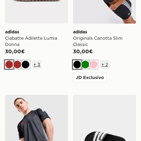
adidas
adidas
Ciabatte Adilette Lumia
Originals Canotta Slim
Donna
Classic
30,00€
30,00€
+
3
+
2
Marrone
Marrone
Nero
Nero
Verde
Rosa
JD Exclusivo
adidas Maglietta Tiro 26
adidas Ciabatte Adilette A