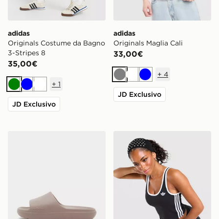
adidas
adidas
Originals Costume da Bagno
Originals Maglia Cali
3-Stripes 8
33,00€
35,00€
+
4
Grigio
Bianco
Blu
+
1
Verde
Blu
Bianco
JD Exclusivo
JD Exclusivo
adidas Ciabatte Adilette Lumia Donna
adidas Originals Canotta Sl