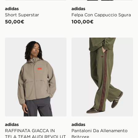
adidas
adidas
Short Superstar
Felpa Con Cappuccio Sgura
50,00€
100,00€
adidas RAFFINATA GIACCA IN TELA TEAM AUDI RE
adidas Pantaloni Da Allena
adidas
adidas
RAFFINATA GIACCA IN
Pantaloni Da Allenamento
TELA TEAM AUDI REVOLUT
Britcore