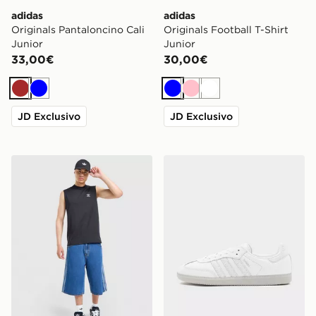
adidas
adidas
Originals Pantaloncino Cali
Originals Football T-Shirt
Junior
Junior
33,00€
30,00€
Marrone
Blu
Blu
Rosa
Bianco
JD Exclusivo
JD Exclusivo
adidas Originals Trefoil Essentials Vest
adidas Originals Samba O