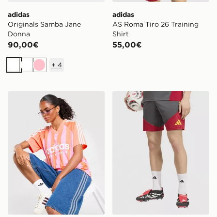
adidas
adidas
Originals Samba Jane
AS Roma Tiro 26 Training
Donna
Shirt
90,00€
55,00€
+
4
Bianco
Bianco
Rosa
adidas Originals Maglia Jersey Football Stripe
adidas AS Roma Tiro 26 Tra