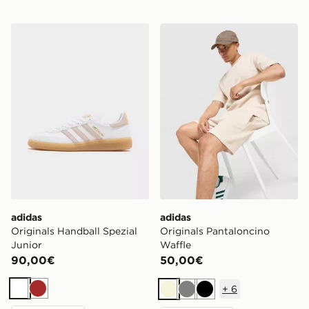
adidas Originals Handball Spezial Junior
adidas Originals Pantalonc
adidas
adidas
Originals Handball Spezial
Originals Pantaloncino
Junior
Waffle
90,00€
50,00€
+
6
Bianco
Marrone
Beige
Grigio
Nero