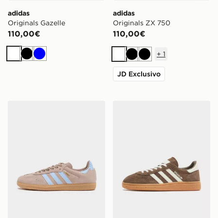
adidas
adidas
Originals Gazelle
Originals ZX 750
110,00€
110,00€
+
1
Bianco
Nero
Blu
Bianco
Nero
Nero
JD Exclusivo
adidas Originals Samba OG Donna
adidas Originals Handball 