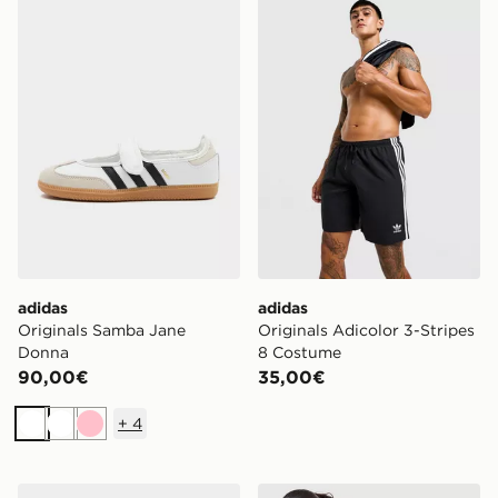
adidas Originals Samba Jane Donna
adidas Originals Adicolor 
adidas
adidas
Originals Samba Jane
Originals Adicolor 3-Stripes
Donna
8 Costume
90,00€
35,00€
+
4
Bianco
Bianco
Rosa
adidas Originals Handball Spezial Neonato
adidas Originals Maglia Sli