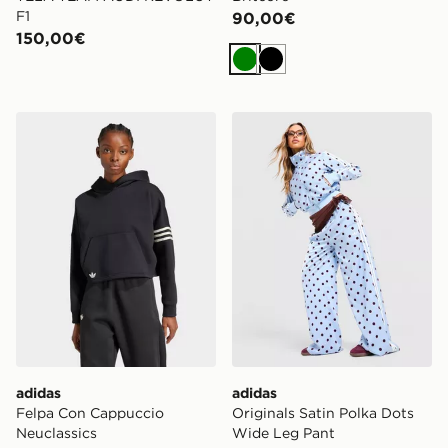
F1
90,00€
150,00€
Verde
Nero
adidas Felpa Con Cappuccio Neuclassics
adidas Originals Satin Pol
adidas
adidas
Felpa Con Cappuccio
Originals Satin Polka Dots
Neuclassics
Wide Leg Pant