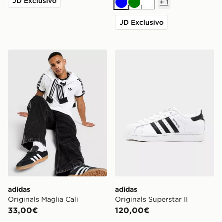
JD Exclusivo
+
1
Blu
Verde
Bianco
JD Exclusivo
adidas Originals Maglia Cali
adidas Originals Superstar I
adidas
adidas
Originals Maglia Cali
Originals Superstar II
33,00€
120,00€