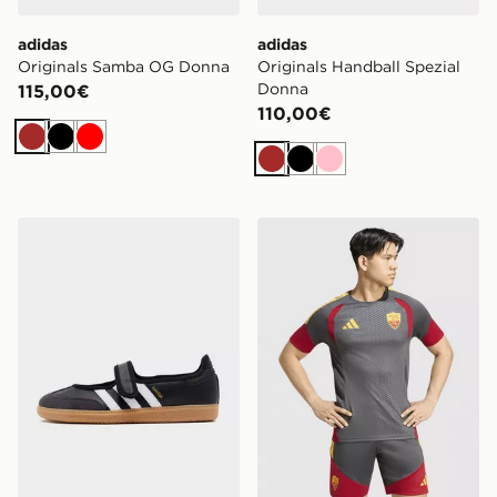
adidas
adidas
Originals Samba OG Donna
Originals Handball Spezial
Donna
115,00€
110,00€
Marrone
Nero
Rosso
Marrone
Nero
Rosa
adidas Originals Samba Jane Donna
adidas AS Roma Tiro 26 Tra