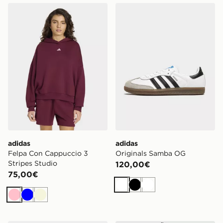
adidas Felpa Con Cappuccio 3 Stripes Studio
adidas Originals Samba O
adidas
adidas
Felpa Con Cappuccio 3
Originals Samba OG
Stripes Studio
120,00€
75,00€
Bianco
Nero
Bianco
Rosa
Blu
Beige