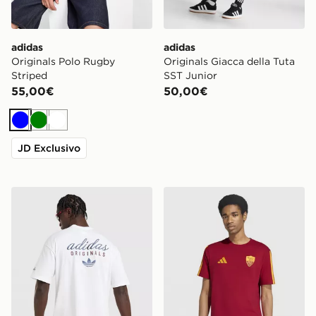
adidas
adidas
Originals Polo Rugby
Originals Giacca della Tuta
Striped
SST Junior
55,00€
50,00€
Blu
Verde
Bianco
JD Exclusivo
adidas Originals Stack Logo T-Shirt
adidas Maglia DNA AS Ro