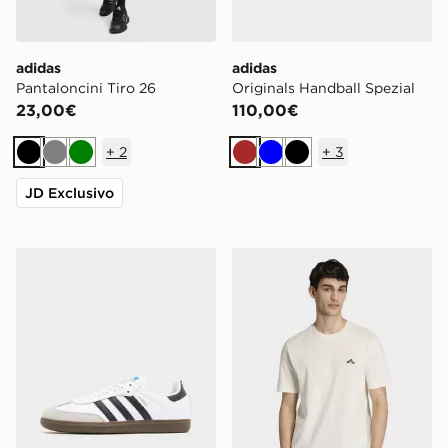
adidas
adidas
Pantaloncini Tiro 26
Originals Handball Spezial
23,00€
110,00€
+
2
+
3
Nero
Grigio
Verde
Marrone
Blu
Nero
JD Exclusivo
adidas Originals Samba OG Junior
adidas T-shirt Sport Con Gr