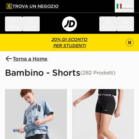
TROVA UN NEGOZIO
Italia
 contenuto principale
a a fondo pagina
Menu
Cerca
Accedi
Carrello
20% DI SCONTO
PER STUDENTI
Torna a Home
Bambino - Shorts
(282 Prodotti)
Supply & Demand Pantaloncino Denim Otto Junior
Nike Pantaloncino Pro 3 B