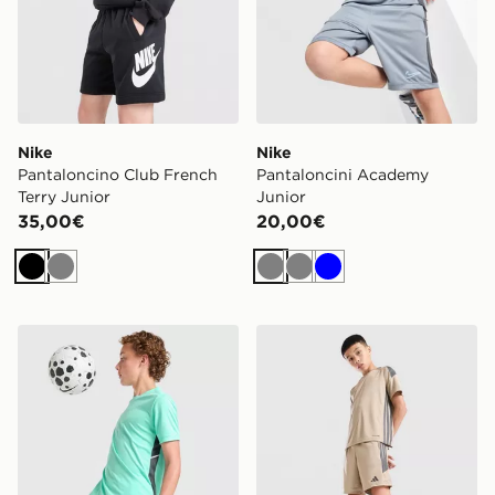
Nike
Nike
Pantaloncino Club French
Pantaloncini Academy
Terry Junior
Junior
35,00€
20,00€
Nero
Grigio
Grigio
Grigio
Blu
Nike Pantaloncino Academy Dri-FIT Junior
adidas Pantaloncino Tiro 26