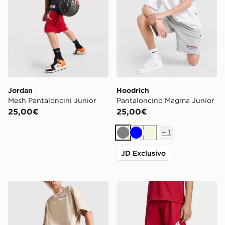
Jordan
Hoodrich
Mesh Pantaloncini Junior
Pantaloncino Magma Junior
25,00€
25,00€
+
1
Grigio
Blu
Beige
JD Exclusivo
Hoodrich Pantaloncino Magma Junior
adidas Short Entrada26