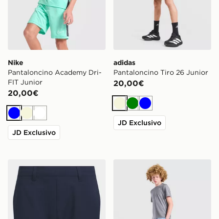
Nike
adidas
Pantaloncino Academy Dri-
Pantaloncino Tiro 26 Junior
FIT Junior
20,00€
20,00€
Beige
Verde
Blu
Blu
Beige
Bianco
JD Exclusivo
JD Exclusivo
adidas Short Ultimate Adjustable Per Bambini E Bamb
Nike Pantaloncino Challeng