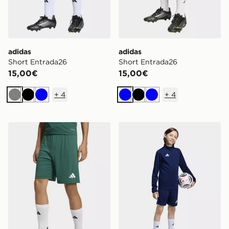
adidas
adidas
Short Entrada26
Short Entrada26
15,00€
15,00€
+
4
+
4
Grigio
Nero
Blu
Blu
Nero
Blu
adidas Short Entrada26
adidas Shorts Da Allename