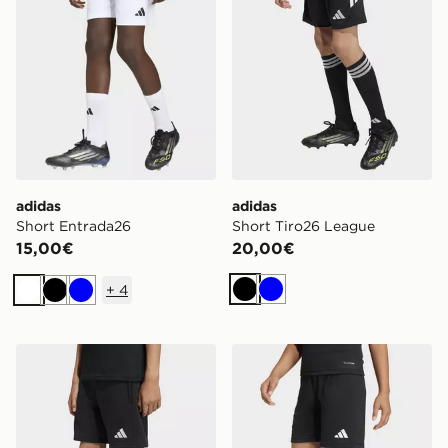
adidas
adidas
Short Entrada26
Short Tiro26 League
15,00€
20,00€
+
4
Nero
Blu
Bianco
Nero
Blu
adidas Short Entrada26 Sweat
adidas Short Entrada26