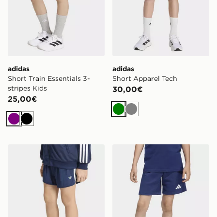
adidas
adidas
Short Train Essentials 3-
Short Apparel Tech
stripes Kids
30,00€
25,00€
Verde
Grigio
Viola
Nero
adidas Short Pinstripe Sprinter
adidas Short Entrada26 Sw