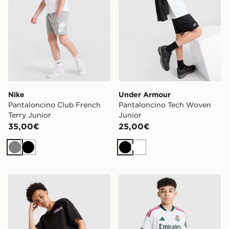
Nike
Under Armour
Pantaloncino Club French
Pantaloncino Tech Woven
Terry Junior
Junior
35,00€
25,00€
Grigio
Nero
Nero
Bianco
Hoodrich Pantaloncino Magma Junior
adidas Real Madrid 2026/2