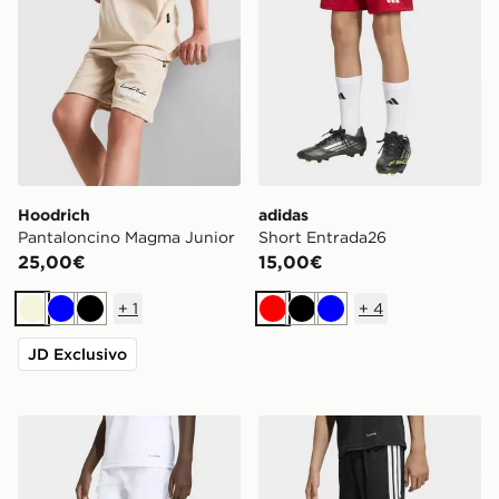
Hoodrich
adidas
Pantaloncino Magma Junior
Short Entrada26
25,00€
15,00€
+
1
+
4
Beige
Blu
Nero
Rosso
Nero
Blu
JD Exclusivo
adidas Short Entrada26
adidas Short Tiro26 League