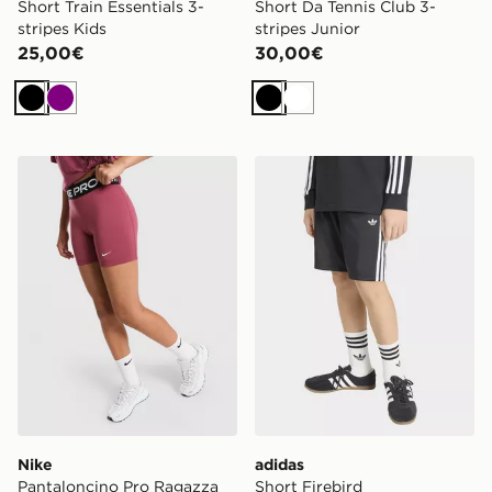
Short Train Essentials 3-
Short Da Tennis Club 3-
stripes Kids
stripes Junior
25,00€
30,00€
Nero
Viola
Nero
Bianco
Nike Pantaloncino Pro Ragazza Junior
adidas Short Firebird
Nike
adidas
Pantaloncino Pro Ragazza
Short Firebird