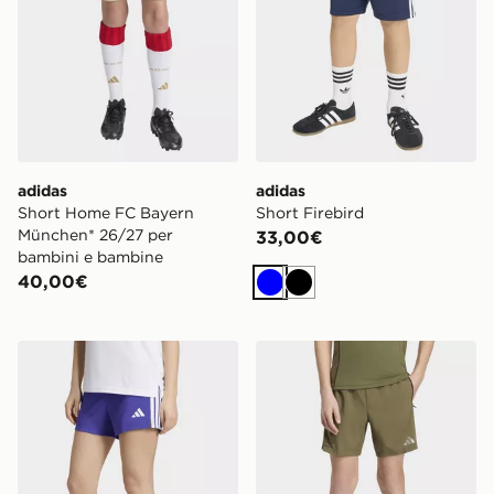
adidas
adidas
Short Home FC Bayern
Short Firebird
München* 26/27 per
33,00€
bambini e bambine
40,00€
Blu
Nero
adidas Short Train Essentials 3-stripes Kids
adidas Short Apparel Tech