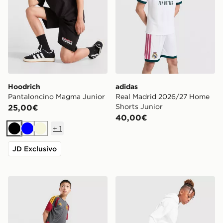
Hoodrich
adidas
Pantaloncino Magma Junior
Real Madrid 2026/27 Home
Shorts Junior
25,00€
40,00€
+
1
Nero
Blu
Beige
JD Exclusivo
adidas AS Roma Tiro 26 Training Shorts Junior
Jordan Pantaloncino Diamo