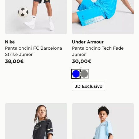
Nike
Under Armour
Pantaloncini FC Barcelona
Pantaloncino Tech Fade
Strike Junior
Junior
38,00€
30,00€
Blu
Grigio
JD Exclusivo
Nike Pantaloncino Football Dri FIT Junior
Hoodrich Pantaloncino Ma