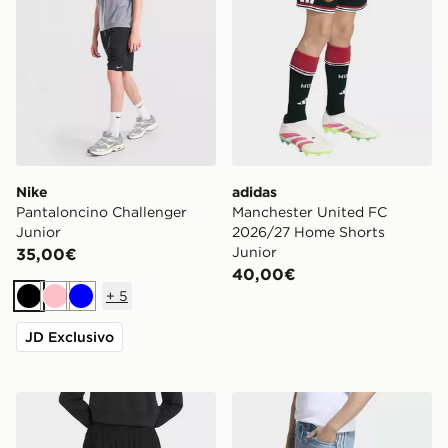
Nike
adidas
Pantaloncino Challenger
Manchester United FC
Junior
2026/27 Home Shorts
Junior
35,00€
40,00€
+
5
Nero
Rosa
Blu
JD Exclusivo
adidas Leggings Slim In Maglia Con Volant
adidas Jorts Ampi In Deni