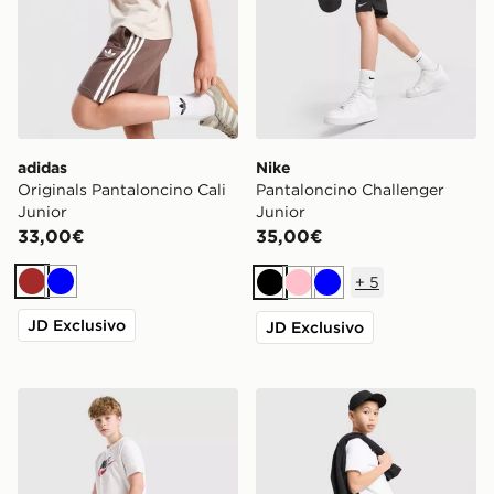
adidas
Nike
Originals Pantaloncino Cali
Pantaloncino Challenger
Junior
Junior
33,00€
35,00€
+
5
Marrone
Blu
Nero
Rosa
Blu
JD Exclusivo
JD Exclusivo
Nike Pantaloncino Club French Terry Junior
Under Armour Pantaloncin