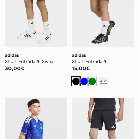
adidas
adidas
Short Entrada26 Sweat
Short Entrada26
30,00€
15,00€
+
4
Nero
Blu
Verde
adidas Pantaloncino Home Italia 2026 Junior
adidas Short Da Allenamen