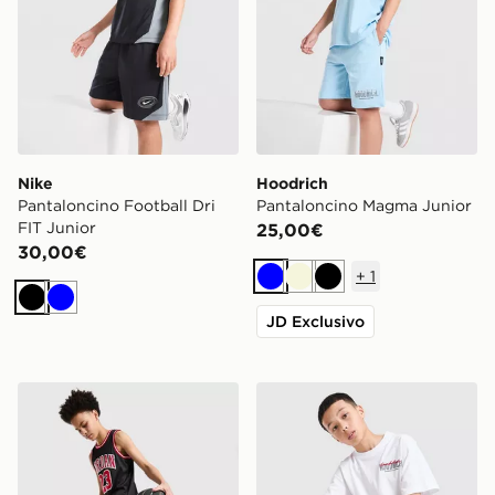
Nike
Hoodrich
Pantaloncino Football Dri
Pantaloncino Magma Junior
FIT Junior
25,00€
30,00€
+
1
Blu
Beige
Nero
Nero
Blu
JD Exclusivo
Jordan Mesh Pantaloncini Junior
Hoodrich Pantaloncino Ma