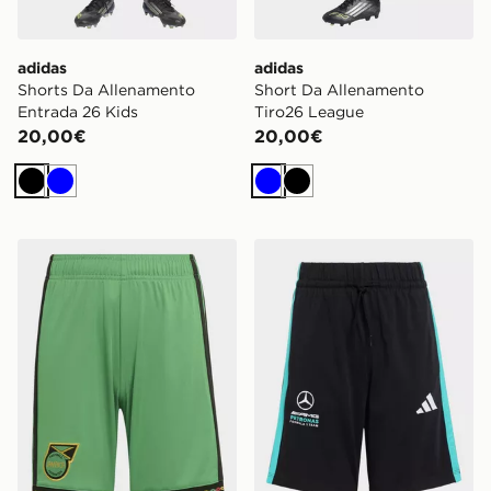
adidas
adidas
Shorts Da Allenamento
Short Da Allenamento
Entrada 26 Kids
Tiro26 League
20,00€
20,00€
Nero
Blu
Blu
Nero
adidas Short Home bambini Giamaica 26 x Bob Marley
adidas Short Mercedes-amg