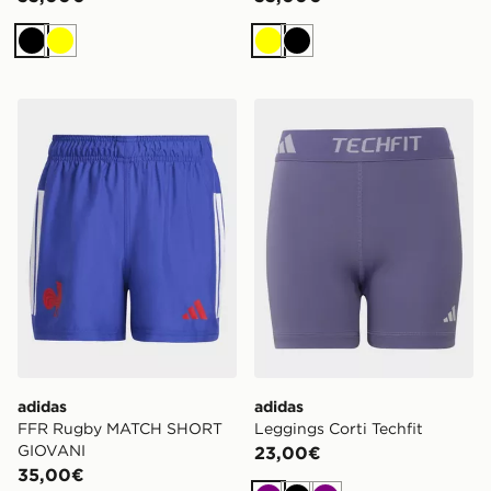
Nero
Giallo
Giallo
Nero
adidas FFR Rugby MATCH SHORT GIOVANI
adidas Leggings Corti Techf
adidas
adidas
FFR Rugby MATCH SHORT
Leggings Corti Techfit
GIOVANI
23,00€
35,00€