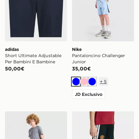
adidas
Nike
Short Ultimate Adjustable
Pantaloncino Challenger
Per Bambini E Bambine
Junior
50,00€
35,00€
+
5
Blu
Rosa
Blu
JD Exclusivo
Nike Pantaloncino Challenger Junior
adidas Manchester United 