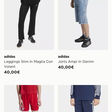
adidas
adidas
Leggings Slim In Maglia Con
Jorts Ampi In Denim
Volant
40,00€
40,00€
adidas Short Home FC Bayern München* 26/27 per ba
adidas Short Firebird