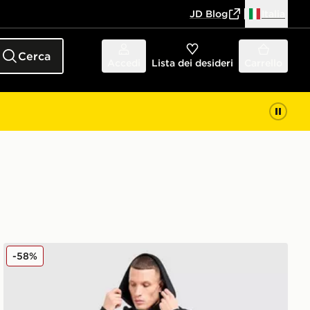
JD Blog
Italia
Cerca
Accedi
Lista dei desideri
Carrello
Hoodrich Pantaloni della tuta Phantom
-58%