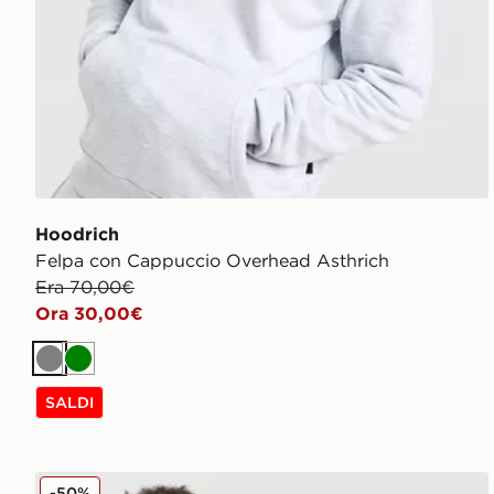
Hoodrich
Felpa con Cappuccio Overhead Asthrich
Era 70,00€
Ora 30,00€
Grigio
Verde
SALDI
Hoodrich Maglia Stride Junior
-50%