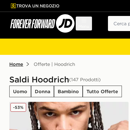
TROVA UN NEGOZIO
l contenuto principale
ta a fondo pagina
Cerca
Menu
Home
Offerte | Hoodrich
Saldi Hoodrich
(147 Prodotti)
Uomo
Donna
Bambino
Tutto Offerte
Hoodrich Felpa con Cappuccio Full Zip Iron V2
-53%