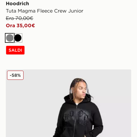
Hoodrich
Tuta Magma Fleece Crew Junior
Era 70,00€
Ora 35,00€
Grigio
Nero
SALDI
Hoodrich Pantaloni della tuta Oversize Iron V2
-58%