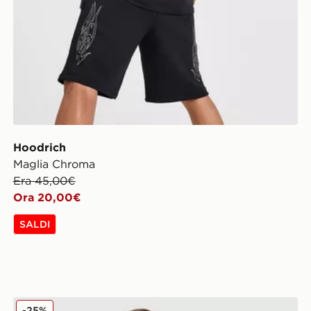
Hoodrich
Maglia Chroma
Era 45,00€
Ora 20,00€
SALDI
Hoodrich Maglia Phantom
-25%