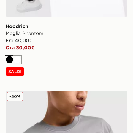
Hoodrich
Maglia Phantom
Era 40,00€
Ora 30,00€
Nero
Bianco
SALDI
Hoodrich Maglia Stride Junior
-50%