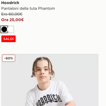
Hoodrich
Pantaloni della tuta Phantom
Era 60,00€
Ora 25,00€
Nero
Bianco
SALDI
Hoodrich Maglia Ritual Junior
-60%