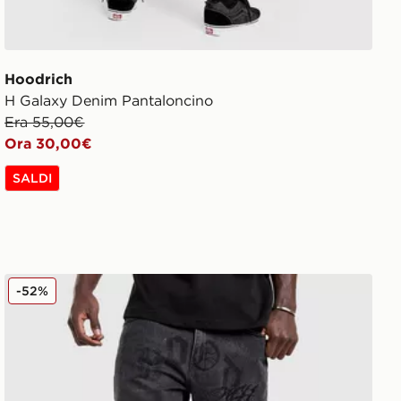
Hoodrich
H Galaxy Denim Pantaloncino
Era 55,00€
Ora 30,00€
SALDI
Hoodrich Jeans Iron Diamante
-52%