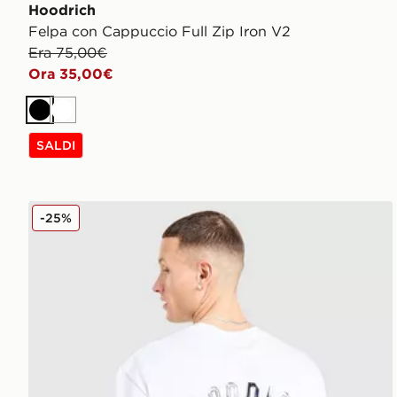
Hoodrich
Felpa con Cappuccio Full Zip Iron V2
Era 75,00€
Ora 35,00€
Nero
Bianco
SALDI
Hoodrich Maglia Phantom
-25%