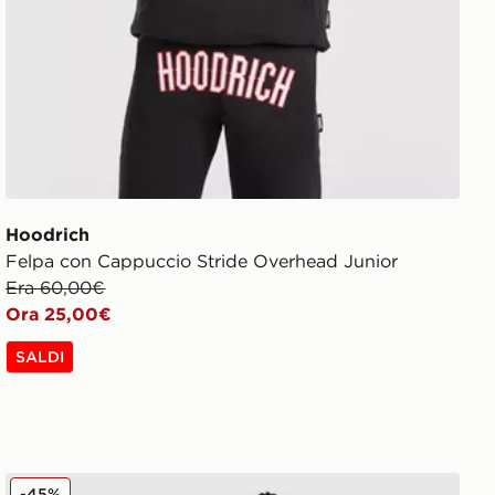
Hoodrich
Felpa con Cappuccio Stride Overhead Junior
Era 60,00€
Ora 25,00€
SALDI
Hoodrich H Galaxy Denim Pantaloncino
-45%