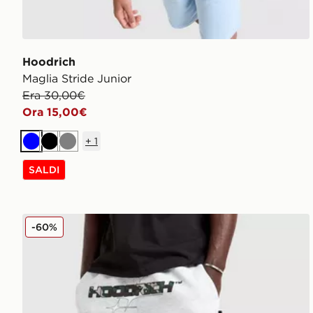
Hoodrich
Maglia Stride Junior
Era 30,00€
Ora 15,00€
+
1
Blu
Nero
Grigio
SALDI
Hoodrich Pantaloncino Ryder
-60%