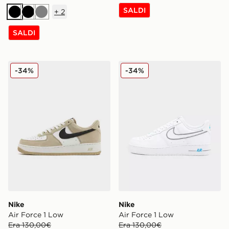
SALDI
+
2
Nero
Nero
Grigio
SALDI
Nike Air Force 1 Low
Nike Air Force 1 Low
-34%
-34%
Nike
Nike
Air Force 1 Low
Air Force 1 Low
Era 130,00€
Era 130,00€