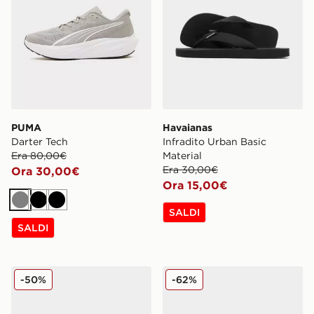
PUMA
Havaianas
Darter Tech
Infradito Urban Basic
Era 80,00€
Material
Era 30,00€
Ora 30,00€
Ora 15,00€
Grigio
Nero
Nero
SALDI
SALDI
adidas Originals Handball Spezial
Reebok Classic Nylon 89
-50%
-62%