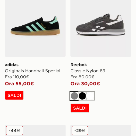
adidas
Reebok
Originals Handball Spezial
Classic Nylon 89
Era 110,00€
Era 80,00€
Ora 55,00€
Ora 30,00€
SALDI
Grigio
Nero
Bianco
SALDI
Havaianas Dual
adidas Originals Ozweego
-44%
-29%