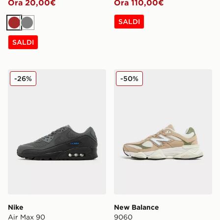
Ora 20,00€
Ora 110,00€
SALDI
Marrone
Grigio
SALDI
Nike Air Max 90
New Balance 9060
-26%
-50%
Nike
New Balance
Air Max 90
9060