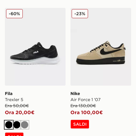
Fila Trexler 5
Nike Air Force 1 '07
-60%
-23%
Fila
Nike
Trexler 5
Air Force 1 '07
Era 50,00€
Era 130,00€
Ora 20,00€
Ora 100,00€
SALDI
Nero
Nero
Grigio