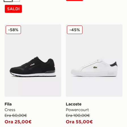
Bianco
Bianco
SALDI
Fila Cress
Lacoste Powercourt
-58%
-45%
Fila
Lacoste
Cress
Powercourt
Era 60,00€
Era 100,00€
Ora 25,00€
Ora 55,00€