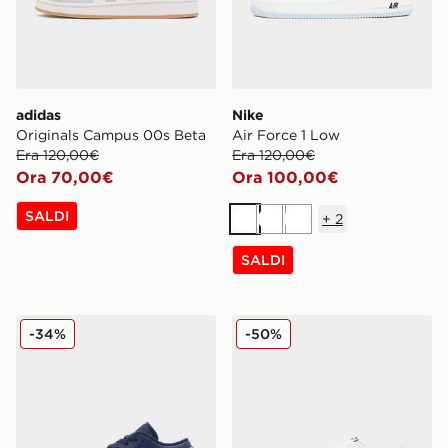
adidas
Nike
Originals Campus 00s Beta
Air Force 1 Low
Era 120,00€
Era 120,00€
Ora 70,00€
Ora 100,00€
SALDI
+
2
Bianco
Bianco
Bianco
SALDI
Jordan Air 1 Low
Reebok Court Retro
-34%
-50%