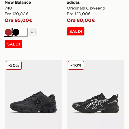
New Balance
adidas
740
Originals Ozweego
Era 120,00€
Era 120,00€
Ora 95,00€
Ora 80,00€
SALDI
+
1
Marrone
Nero
Bianco
SALDI
New Balance 1906R
ASICS GEL VENTX
-50%
-40%