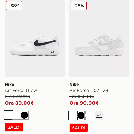
Nike Air Force 1 Low
Nike Air Force 1 '07 LV8
-38%
-25%
Nike
Nike
Air Force 1 Low
Air Force 1 '07 LV8
Era 130,00€
Era 120,00€
Ora 80,00€
Ora 90,00€
+
1
Bianco
Bianco
Nero
Bianco
Nero
Bianco
SALDI
SALDI