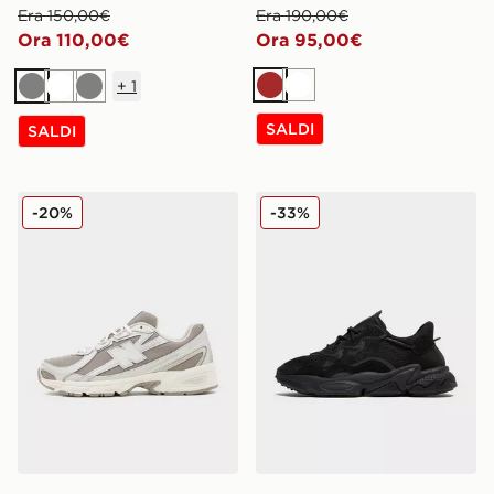
Era 150,00€
Era 190,00€
Ora 110,00€
Ora 95,00€
+
1
Marrone
Bianco
Grigio
Bianco
Grigio
SALDI
SALDI
New Balance 740
adidas Originals Ozweego
-20%
-33%