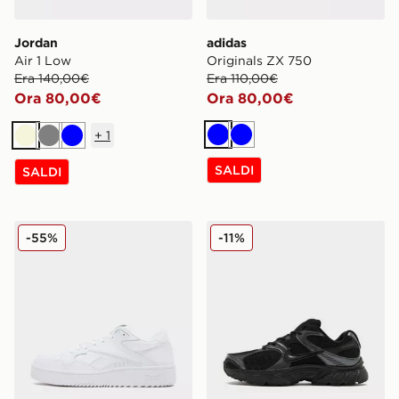
Jordan
adidas
Air 1 Low
Originals ZX 750
Era 140,00€
Era 110,00€
Ora 80,00€
Ora 80,00€
+
1
Blu
Blu
Beige
Grigio
Blu
SALDI
SALDI
Reebok ATR Chill
Nike V5 RNR
-55%
-11%