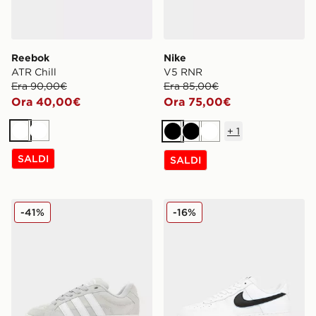
Reebok
Nike
ATR Chill
V5 RNR
Era 90,00€
Era 85,00€
Ora 40,00€
Ora 75,00€
+
1
Bianco
Bianco
Nero
Nero
Bianco
SALDI
SALDI
adidas Originals Campus 00s Beta
Nike Air Force 1 Low
-41%
-16%