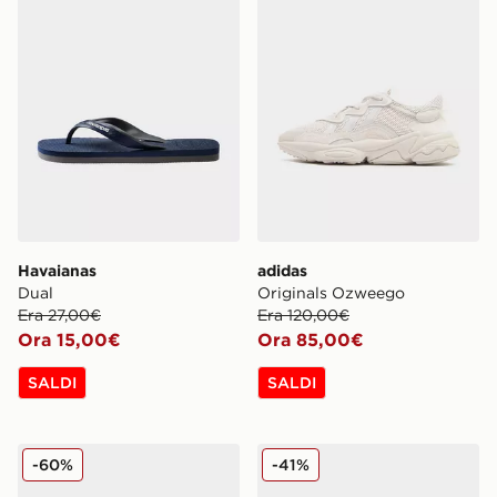
Havaianas
adidas
Dual
Originals Ozweego
Era 27,00€
Era 120,00€
Ora 15,00€
Ora 85,00€
SALDI
SALDI
Fila RGB Fuse 2
Nike Shox TL
-60%
-41%