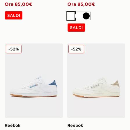
Ora 85,00€
Ora 85,00€
SALDI
Bianco
Bianco
Nero
SALDI
Reebok Club C
Reebok Club C
-52%
-52%
Reebok
Reebok