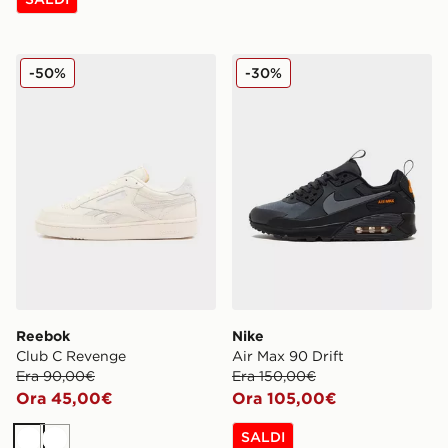
Reebok Club C Revenge
Nike Air Max 90 Drift
-50%
-30%
Reebok
Nike
Club C Revenge
Air Max 90 Drift
Era 90,00€
Era 150,00€
Ora 45,00€
Ora 105,00€
SALDI