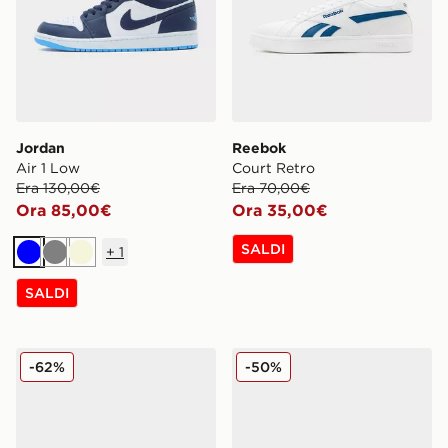
Jordan
Reebok
Air 1 Low
Court Retro
Era 130,00€
Era 70,00€
Ora 85,00€
Ora 35,00€
SALDI
+
1
Blu
Grigio
Beige
SALDI
PUMA Darter Tech
Havaianas Infradito Urban B
-62%
-50%