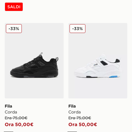
SALDI
Fila Corda
Fila Corda
-33%
-33%
Fila
Fila
Corda
Corda
Era 75,00€
Era 75,00€
Ora 50,00€
Ora 50,00€