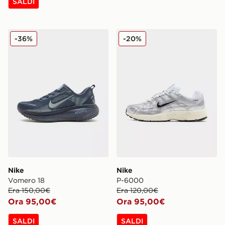
SALDI
Nike Vomero 18
Nike P-6000
-36%
-20%
Nike
Nike
Vomero 18
P-6000
Era 150,00€
Era 120,00€
Ora 95,00€
Ora 95,00€
SALDI
SALDI