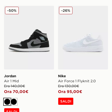
Jordan Air 1 Mid
Nike Air Force 1 Flyknit 2.0
-50%
-26%
Jordan
Nike
Air 1 Mid
Air Force 1 Flyknit 2.0
Era 140,00€
Era 130,00€
Ora 70,00€
Ora 95,00€
SALDI
Nero
Nero
SALDI