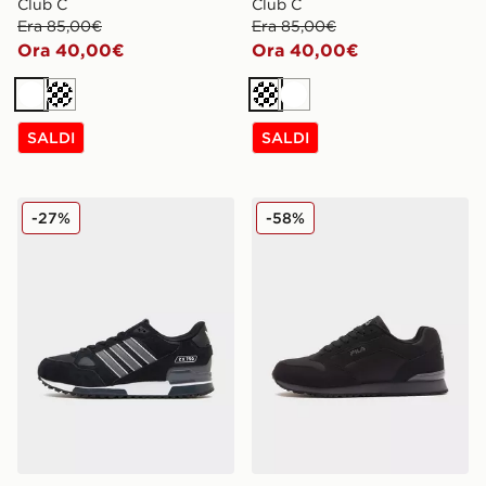
Club C
Club C
Era 85,00€
Era 85,00€
Ora 40,00€
Ora 40,00€
Bianco
Crema
Crema
Bianco
SALDI
SALDI
adidas Originals ZX 750
Fila Cress
-27%
-58%