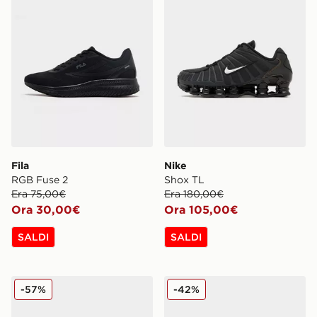
Fila
Nike
RGB Fuse 2
Shox TL
Era 75,00€
Era 180,00€
Ora 30,00€
Ora 105,00€
SALDI
SALDI
Fila Valado ADV 2
New Balance 9060
-57%
-42%