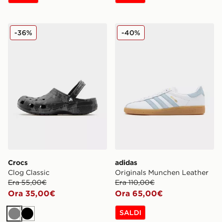
Crocs Clog Classic
adidas Originals Munchen 
-36%
-40%
Crocs
adidas
Clog Classic
Originals Munchen Leather
Era 55,00€
Era 110,00€
Ora 35,00€
Ora 65,00€
SALDI
Grigio
Nero