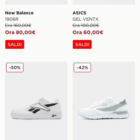
New Balance
ASICS
1906R
GEL VENTX
Era 160,00€
Era 100,00€
Ora 80,00€
Ora 60,00€
SALDI
SALDI
Reebok ATR Chill
Fila Valado ADV 2
-50%
-42%