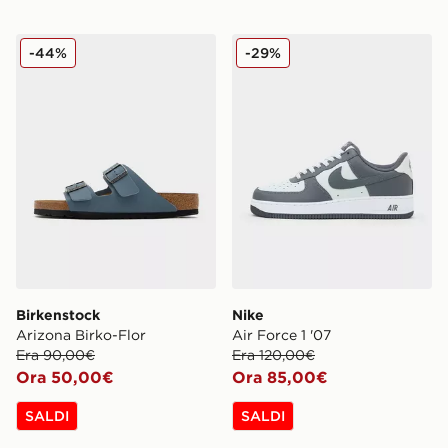
Birkenstock Arizona Birko-Flor
Nike Air Force 1 '07
-44%
-29%
Birkenstock
Nike
Arizona Birko-Flor
Air Force 1 '07
Era 90,00€
Era 120,00€
Ora 50,00€
Ora 85,00€
SALDI
SALDI