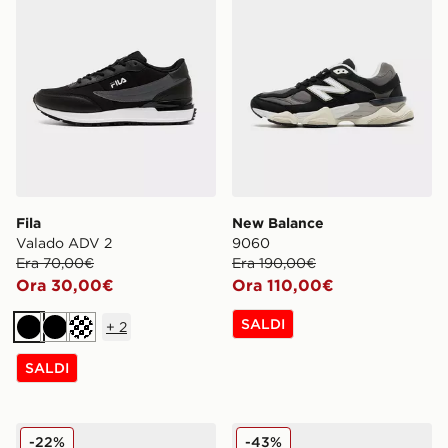
Fila
New Balance
Valado ADV 2
9060
Era 70,00€
Era 190,00€
Ora 30,00€
Ora 110,00€
SALDI
+
2
Nero
Nero
Crema
SALDI
adidas Originals Handball Spezial Leather
New Balance 1906 Utility
-22%
-43%