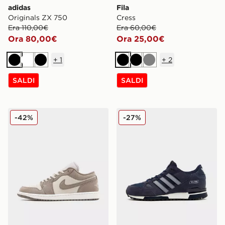
adidas
Fila
Originals ZX 750
Cress
Era 110,00€
Era 60,00€
Ora 80,00€
Ora 25,00€
+
1
+
2
Nero
Bianco
Nero
Nero
Nero
Grigio
SALDI
SALDI
Jordan Air 1 Low
adidas Originals ZX 750
-42%
-27%