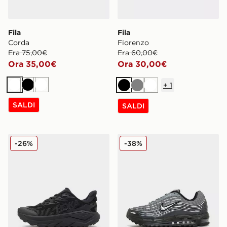
Fila
Fila
Corda
Fiorenzo
Era 75,00€
Era 60,00€
Ora 35,00€
Ora 30,00€
+
1
Bianco
Nero
Bianco
Nero
Grigio
Bianco
SALDI
SALDI
HOKA Challenger 8 GORE-TEX
Nike Air Max TL 2.5
-26%
-38%