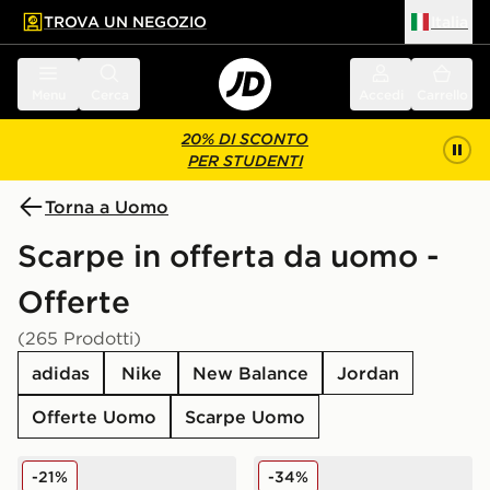
TROVA UN NEGOZIO
Italia
 contenuto principale
a a fondo pagina
Menu
Cerca
Accedi
Carrello
20% DI SCONTO
PER STUDENTI
Torna a Uomo
Scarpe in offerta da uomo -
Offerte
(265 Prodotti)
adidas
Nike
New Balance
Jordan
Offerte Uomo
Scarpe Uomo
New Balance 9060
Nike Air Force 1 Low
-21%
-34%