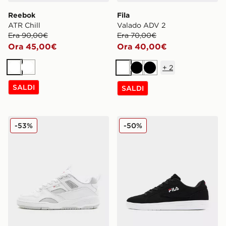
Reebok
Fila
ATR Chill
Valado ADV 2
Era 90,00€
Era 70,00€
Ora 45,00€
Ora 40,00€
+
2
Bianco
Bianco
Bianco
Nero
Nero
SALDI
SALDI
Fila Corda
Fila Fiorenzo
-53%
-50%