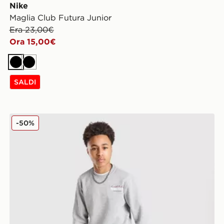
Nike
Maglia Club Futura Junior
Era 23,00€
Ora 15,00€
Nero
Nero
SALDI
Hoodrich Tuta Magma Fleece Crew Junior
-50%