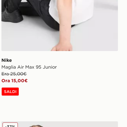
Nike
Maglia Air Max 95 Junior
Era 25,00€
Ora 15,00€
SALDI
Jordan Pantaloncino Arch Junior
-37%