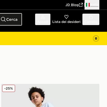
JD Blog
Italia
Cerca
Accedi
Lista dei desideri
Carrello
adidas Originals Jorts in Denim Junior
-25%