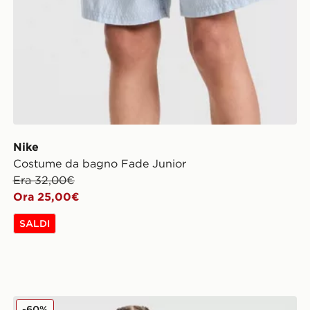
Nike
Costume da bagno Fade Junior
Era 32,00€
Ora 25,00€
SALDI
Hoodrich Maglia Ritual Junior
-60%