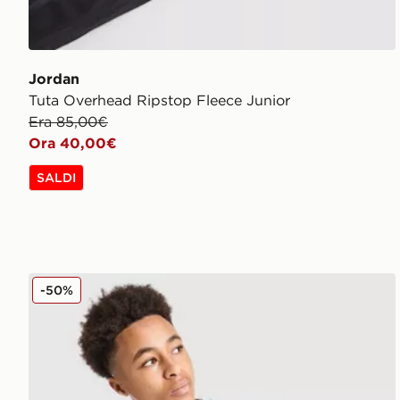
Jordan
Tuta Overhead Ripstop Fleece Junior
Era 85,00€
Ora 40,00€
SALDI
Hoodrich Maglia Stride Junior
-50%