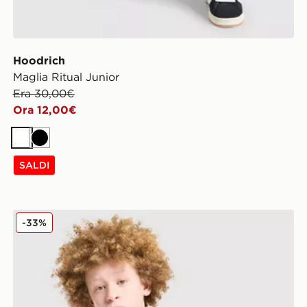
Hoodrich
Maglia Ritual Junior
Era 30,00€
Ora 12,00€
Bianco
Nero
SALDI
McKenzie Maglia Rocco Junior
-33%