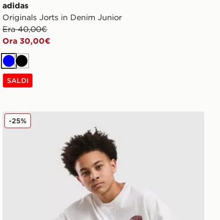
adidas
Originals Jorts in Denim Junior
Era 40,00€
Ora 30,00€
Blu
Nero
SALDI
adidas Originals Jorts in Denim Junior
-25%