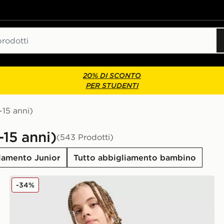
20% DI SCONTO
PER STUDENTI
15 anni)
-15 anni)
(543 Prodotti)
iamento Junior
Tutto abbigliamento bambino
Nike Maglia Club Futura Junior
-34%