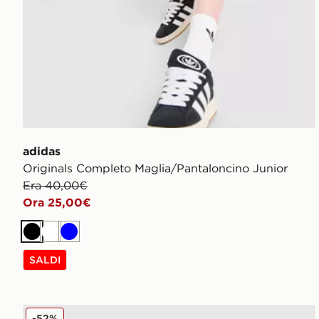
adidas
Originals Completo Maglia/Pantaloncino Junior
Era 40,00€
Ora 25,00€
Nero
Bianco
Blu
SALDI
Jordan Tuta Overhead Ripstop Fleece Junior
-52%