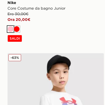
Nike
Core Costume da bagno Junior
Era 30,00€
Ora 20,00€
Rosa
Rosso
SALDI
Under Armour Maglia Logo Blur Junior
-63%