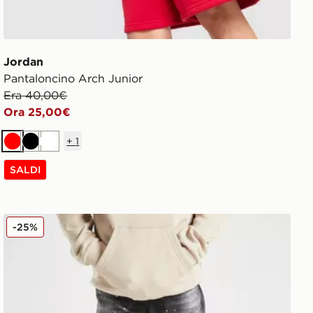
Jordan
Pantaloncino Arch Junior
Era 40,00€
Ora 25,00€
+
1
Rosso
Nero
Bianco
SALDI
Supply & Demand Denver Denim Jeans Junior
-25%