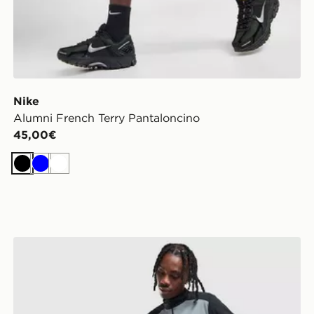
Nike
Alumni French Terry Pantaloncino
45,00€
Nero
Blu
Bianco
Nike Pantaloncino Academy