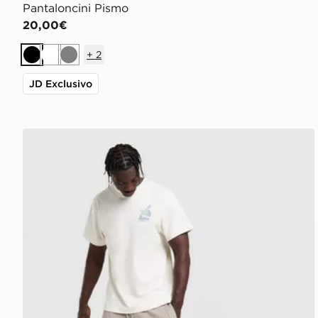
Pantaloncini Pismo
20,00€
+
2
Nero
Bianco
Grigio
JD Exclusivo
The North Face Pantaloncino Fine Box Logo