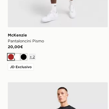
McKenzie
Pantaloncini Pismo
20,00€
+
2
Marrone
Bianco
Nero
JD Exclusivo
Nike x NOCTA Fleece Pantaloncino