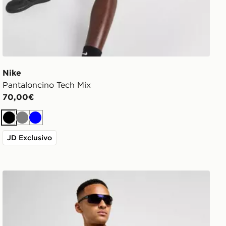
Nike
Pantaloncino Tech Mix
70,00€
Nero
Grigio
Blu
JD Exclusivo
Nike Costume da bagno Swim Essential 5 Volley