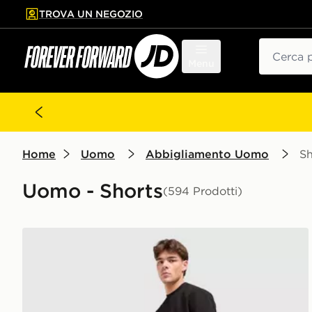
TROVA UN NEGOZIO
l contenuto principale
ta a fondo pagina
Cerca
Menu
Home
Uomo
Abbigliamento Uomo
Sh
Uomo - Shorts
(594 Prodotti)
McKenzie Pantaloncini Pismo