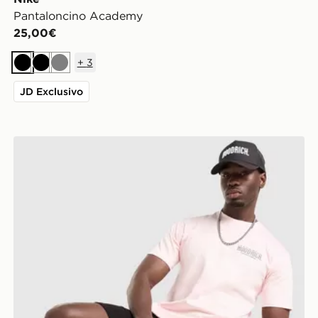
Pantaloncino Academy
25,00€
+
3
Nero
Nero
Grigio
JD Exclusivo
Hoodrich Pantaloncino Magma