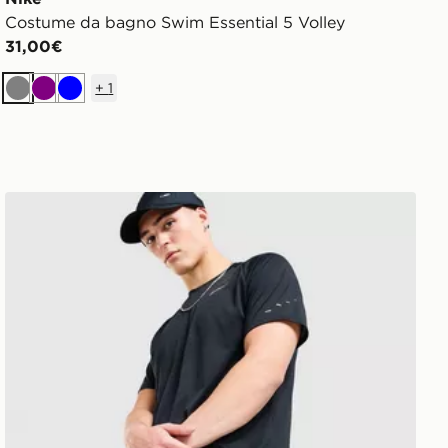
Costume da bagno Swim Essential 5 Volley
31,00€
+
1
Grigio
Viola
Blu
Nike Pantaloncino Challenger 7