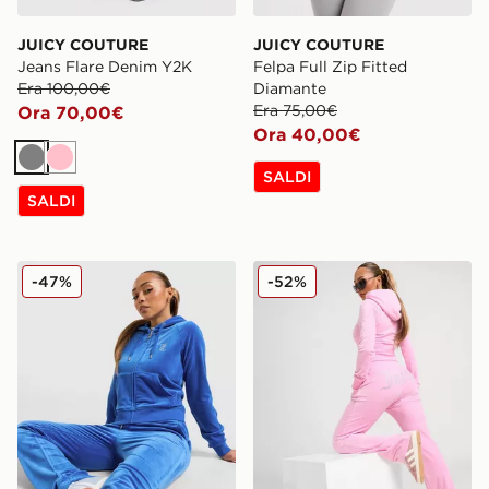
JUICY COUTURE
JUICY COUTURE
Jeans Flare Denim Y2K
Felpa Full Zip Fitted
Era 100,00€
Diamante
Era 75,00€
Ora 70,00€
Ora 40,00€
Grigio
Rosa
SALDI
SALDI
JUICY COUTURE Felpa con Cappuccio Diamante JC 
JUICY COUTURE Pantaloni 
-47%
-52%