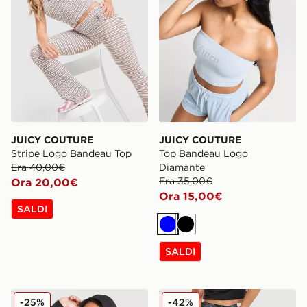
JUICY COUTURE
JUICY COUTURE
Stripe Logo Bandeau Top
Top Bandeau Logo
Era 40,00€
Diamante
Era 35,00€
Ora 20,00€
Ora 15,00€
SALDI
Blu
Nero
SALDI
JUICY COUTURE Felpa con Cappuccio Full Zip Logo J
JUICY COUTURE Jeans Cro
-25%
-42%