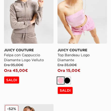
JUICY COUTURE
JUICY COUTURE
Felpa con Cappuccio
Top Bandeau Logo
Diamante Logo Velluto
Diamante
Era 95,00€
Era 35,00€
Ora 45,00€
Ora 15,00€
SALDI
Rosa
Nero
SALDI
JUICY COUTURE Pantaloni della tuta Velour Logo Dia
-52%