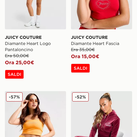
JUICY COUTURE
JUICY COUTURE
Diamante Heart Logo
Diamante Heart Fascia
Pantaloncino
Era 35,00€
Era 50,00€
Ora 15,00€
Ora 25,00€
SALDI
SALDI
JUICY COUTURE Top Bandeau Logo Diamante
JUICY COUTURE Felpa con 
-57%
-52%