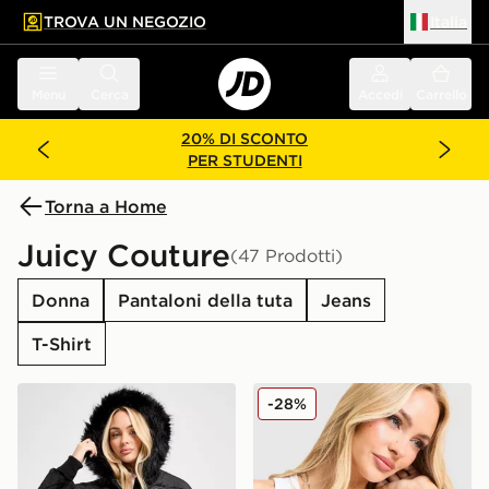
TROVA UN NEGOZIO
Italia
 contenuto principale
a a fondo pagina
Menu
Cerca
Accedi
Carrello
20% DI SCONTO
PER STUDENTI
Torna a Home
Juicy Couture
(47 Prodotti)
Donna
Pantaloni della tuta
Jeans
T-Shirt
JUICY COUTURE Giubbotto Diamante Velour Padded
JUICY COUTURE Canotta R
-28%