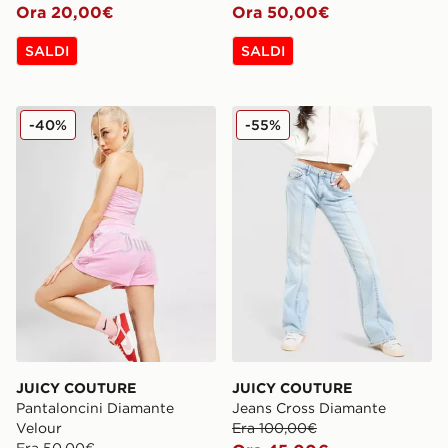
Ora 20,00€
Ora 50,00€
SALDI
SALDI
JUICY COUTURE Pantaloncini Diamante Velour
JUICY COUTURE Jeans Cro
-40%
-55%
JUICY COUTURE
JUICY COUTURE
Pantaloncini Diamante
Jeans Cross Diamante
Velour
Era 100,00€
Era 50,00€