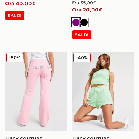
Era 35,00€
Ora 40,00€
Ora 20,00€
SALDI
Viola
Nero
SALDI
JUICY COUTURE Jeans Flare Denim Y2K
JUICY COUTURE Pantalonc
-50%
-40%