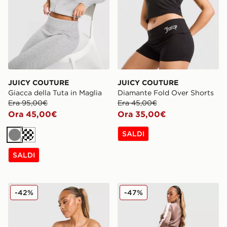
JUICY COUTURE
JUICY COUTURE
Giacca della Tuta in Maglia
Diamante Fold Over Shorts
Era 95,00€
Era 45,00€
Ora 45,00€
Ora 35,00€
SALDI
Grigio
Crema
SALDI
JUICY COUTURE Diamente Longline Bandeau Top
JUICY COUTURE Pantaloni d
-42%
-47%