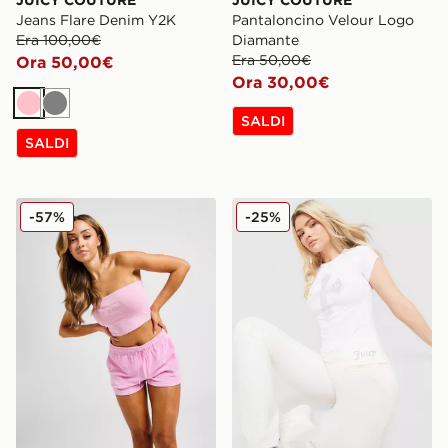
JUICY COUTURE
JUICY COUTURE
Jeans Flare Denim Y2K
Pantaloncino Velour Logo
Era 100,00€
Diamante
Era 50,00€
Ora 50,00€
Ora 30,00€
Rosa
Grigio
SALDI
SALDI
JUICY COUTURE Top Bandeau Heart Logo Diamante
JUICY COUTURE Maglietta
-57%
-25%