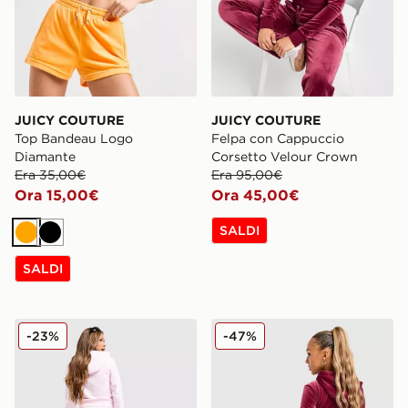
JUICY COUTURE
JUICY COUTURE
Top Bandeau Logo
Felpa con Cappuccio
Diamante
Corsetto Velour Crown
Era 35,00€
Era 95,00€
Ora 15,00€
Ora 45,00€
SALDI
Arancione
Nero
SALDI
JUICY COUTURE Pantaloni della tuta Wide Velour Dia
JUICY COUTURE Pantaloni 
-23%
-47%