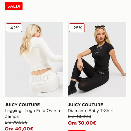
SALDI
JUICY COUTURE Leggings Logo Fold Over a Zampa
JUICY COUTURE Diamante 
-42%
-25%
JUICY COUTURE
JUICY COUTURE
Leggings Logo Fold Over a
Diamante Baby T-Shirt
Zampa
Era 40,00€
Era 70,00€
Ora 30,00€
Ora 40,00€