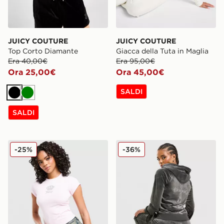
JUICY COUTURE
JUICY COUTURE
Top Corto Diamante
Giacca della Tuta in Maglia
Era 40,00€
Era 95,00€
Ora 25,00€
Ora 45,00€
SALDI
Nero
Verde
SALDI
JUICY COUTURE Maglia Crown Baby
JUICY COUTURE Felpa con
-25%
-36%