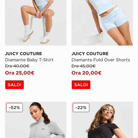
JUICY COUTURE
JUICY COUTURE
Diamante Baby T-Shirt
Diamante Fold Over Shorts
Era 40,00€
Era 45,00€
Ora 25,00€
Ora 20,00€
SALDI
SALDI
JUICY COUTURE Giacca della Tuta in Maglia
JUICY COUTURE Diamante 
-52%
-22%