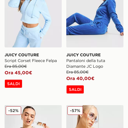
JUICY COUTURE
JUICY COUTURE
Script Corset Fleece Felpa
Pantaloni della tuta
Era 85,00€
Diamante JC Logo
Era 85,00€
Ora 45,00€
Ora 40,00€
SALDI
SALDI
JUICY COUTURE Felpa con Cappuccio Diamante Logo 
JUICY COUTURE Top Band
-52%
-57%