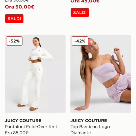
Ora 45,00€
Ora 30,00€
SALDI
SALDI
JUICY COUTURE Pantaloni Fold‑Over Knit
JUICY COUTURE Top Band
-52%
-42%
JUICY COUTURE
JUICY COUTURE
Pantaloni Fold‑Over Knit
Top Bandeau Logo
Era 85,00€
Diamante