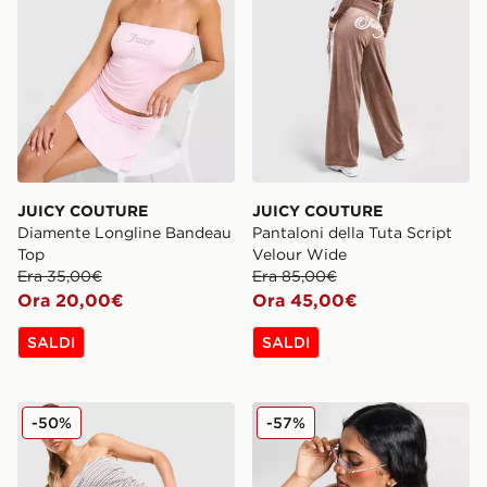
JUICY COUTURE
JUICY COUTURE
Diamente Longline Bandeau
Pantaloni della Tuta Script
Top
Velour Wide
Era 35,00€
Era 85,00€
Ora 20,00€
Ora 45,00€
SALDI
SALDI
JUICY COUTURE Stripe Logo Bandeau Top
JUICY COUTURE Top Band
-50%
-57%