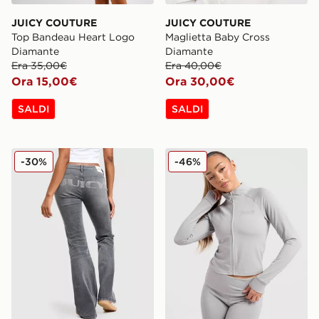
JUICY COUTURE
JUICY COUTURE
Top Bandeau Heart Logo
Maglietta Baby Cross
Diamante
Diamante
Era 35,00€
Era 40,00€
Ora 15,00€
Ora 30,00€
SALDI
SALDI
JUICY COUTURE Jeans Flare Denim Y2K
JUICY COUTURE Felpa Full
-30%
-46%