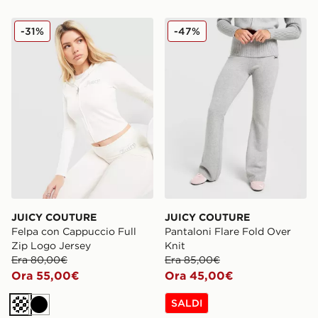
JUICY COUTURE Felpa con Cappuccio Full Zip Logo J
JUICY COUTURE Pantaloni F
-31%
-47%
JUICY COUTURE
JUICY COUTURE
Felpa con Cappuccio Full
Pantaloni Flare Fold Over
Zip Logo Jersey
Knit
Era 80,00€
Era 85,00€
Ora 55,00€
Ora 45,00€
SALDI
Crema
Nero