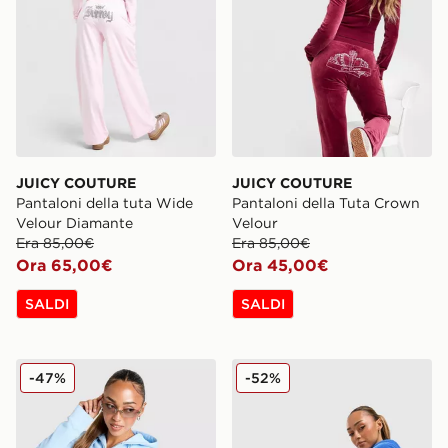
JUICY COUTURE
JUICY COUTURE
Pantaloni della tuta Wide
Pantaloni della Tuta Crown
Velour Diamante
Velour
Era 85,00€
Era 85,00€
Ora 65,00€
Ora 45,00€
SALDI
SALDI
JUICY COUTURE Script Corset Fleece Felpa
JUICY COUTURE Pantaloni 
-47%
-52%