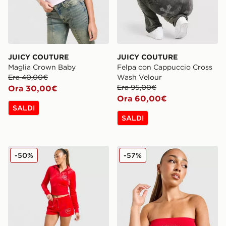
JUICY COUTURE
JUICY COUTURE
Maglia Crown Baby
Felpa con Cappuccio Cross
Era 40,00€
Wash Velour
Era 95,00€
Ora 30,00€
Ora 60,00€
SALDI
SALDI
JUICY COUTURE Diamante Heart Logo Pantaloncino
JUICY COUTURE Diamante 
-50%
-57%