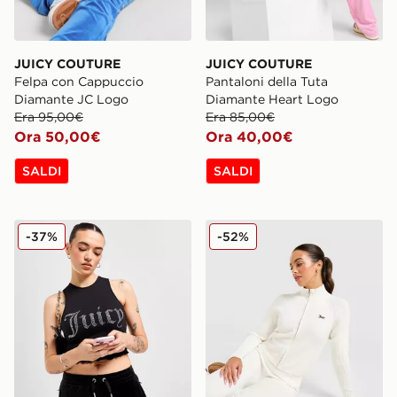
JUICY COUTURE
JUICY COUTURE
Felpa con Cappuccio
Pantaloni della Tuta
Diamante JC Logo
Diamante Heart Logo
Era 95,00€
Era 85,00€
Ora 50,00€
Ora 40,00€
SALDI
SALDI
JUICY COUTURE Top Corto Diamante
JUICY COUTURE Giacca dell
-37%
-52%