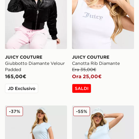
JUICY COUTURE
JUICY COUTURE
Giubbotto Diamante Velour
Canotta Rib Diamante
Padded
Era 35,00€
165,00€
Ora 25,00€
JD Exclusivo
SALDI
JUICY COUTURE Diamante Baby T-Shirt
JUICY COUTURE Diamante 
-37%
-55%