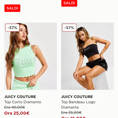
SALDI
SALDI
JUICY COUTURE Top Corto Diamante
JUICY COUTURE Top Band
-37%
-57%
JUICY COUTURE
JUICY COUTURE
Top Corto Diamante
Top Bandeau Logo
Era 40,00€
Diamante
Era 35,00€
Ora 25,00€