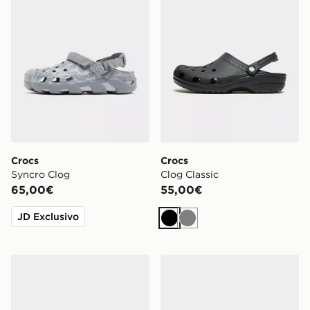
Crocs
Crocs
Syncro Clog
Clog Classic
65,00€
55,00€
JD Exclusivo
Nero
Grigio
EA7 Emporio Armani Ciabatte Vis
Nike Ciabatte Victori One