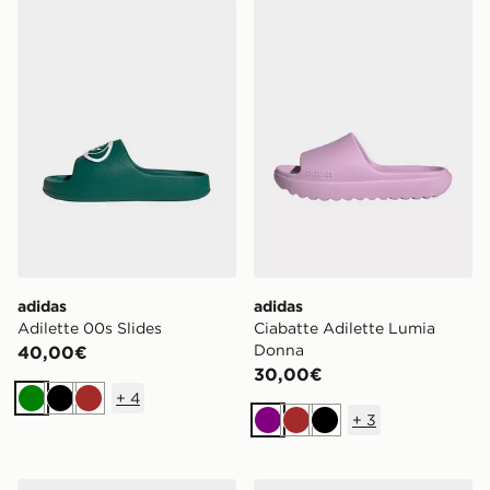
adidas Adilette 00s Slides
adidas Ciabatte Adilette L
adidas
adidas
Adilette 00s Slides
Ciabatte Adilette Lumia
Donna
40,00€
30,00€
+
4
Verde
Nero
Marrone
+
3
Viola
Marrone
Nero