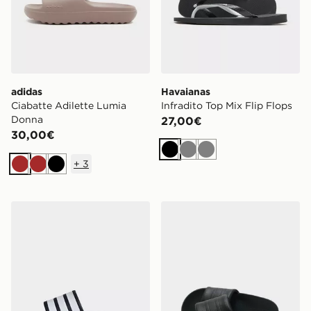
adidas
Havaianas
Ciabatte Adilette Lumia
Infradito Top Mix Flip Flops
Donna
27,00€
30,00€
Nero
Grigio
Grigio
+
3
Marrone
Marrone
Nero
adidas Ciabatte Adilette Comfort 2.0
adidas Ciabatte Adilette C