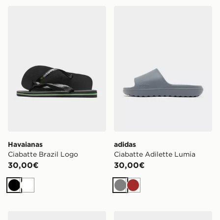
Havaianas Ciabatte Brazil Logo
adidas Ciabatte Adilette L
Havaianas
adidas
Ciabatte Brazil Logo
Ciabatte Adilette Lumia
30,00€
30,00€
Nero
Bianco
Grigio
Marrone
Nike Ciabatte Victori One
Birkenstock Arizona Birkib