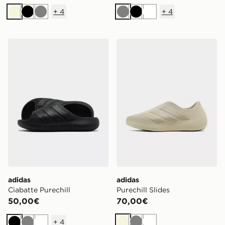
+
4
+
4
Beige
Nero
Grigio
Grigio
Nero
Bianco
adidas Ciabatte Purechill
adidas Purechill Slides
adidas
adidas
Ciabatte Purechill
Purechill Slides
50,00€
70,00€
+
4