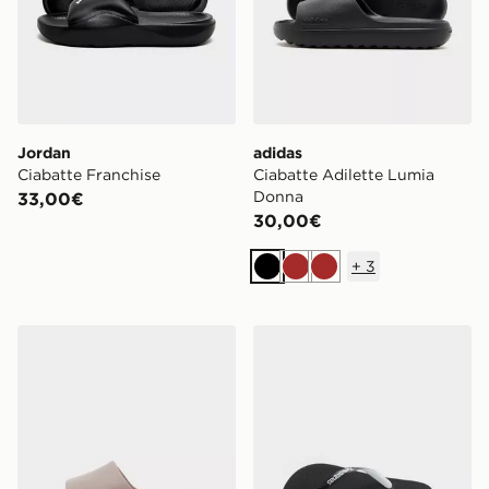
Jordan
adidas
Ciabatte Franchise
Ciabatte Adilette Lumia
Donna
33,00€
30,00€
+
3
Nero
Marrone
Marrone
adidas Ciabatte Adilette Lumia Donna
Havaianas Infradito Top Mix