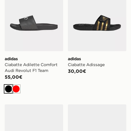
adidas
adidas
Ciabatte Adilette Comfort
Ciabatte Adissage
Audi Revolut F1 Team
30,00€
55,00€
Nero
Rosso
Havaianas Infradito Top Mix Flip Flops
adidas Ciabatte Adimule