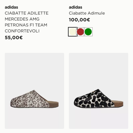
adidas
adidas
CIABATTE ADILETTE
Ciabatte Adimule
MERCEDES AMG
100,00€
PETRONAS F1 TEAM
CONFORTEVOLI
Beige
Marrone
Verde
55,00€
adidas Ciabatta Adimule
adidas Ciabatte Adimule