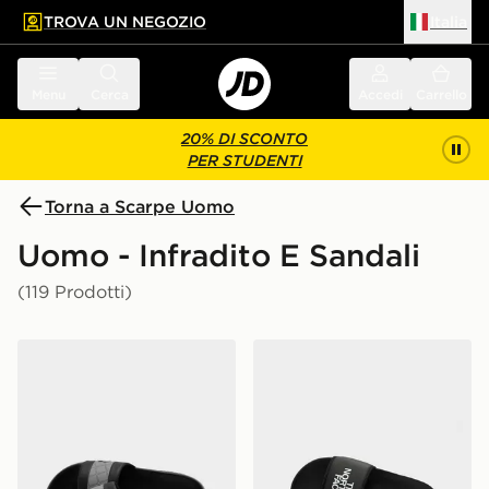
TROVA UN NEGOZIO
Italia
 contenuto principale
a a fondo pagina
Menu
Cerca
Accedi
Carrello
20% DI SCONTO
PER STUDENTI
Torna a Scarpe Uomo
Uomo - Infradito E Sandali
(119 Prodotti)
Lacoste Ciabatte Hybrid Serve
The North Face Ciabatte 