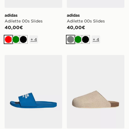
adidas
adidas
Adilette 00s Slides
Adilette 00s Slides
40,00€
40,00€
+
4
+
4
Rosso
Verde
Nero
Grigio
Verde
Nero
adidas CIABATTE ADILETTE MERCEDES AMG PETR
adidas Ciabatte Adimule