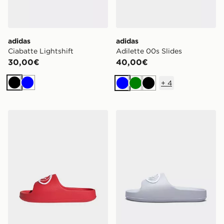
adidas
adidas
Ciabatte Lightshift
Adilette 00s Slides
30,00€
40,00€
+
4
Nero
Blu
Blu
Verde
Nero
adidas Adilette 00s Slides
adidas Adilette 00s Slides