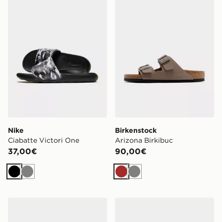
Nike
Birkenstock
Ciabatte Victori One
Arizona Birkibuc
37,00€
90,00€
Nero
Grigio
Marrone
Grigio
Crocs Syncro Clog
Crocs Clog Classic