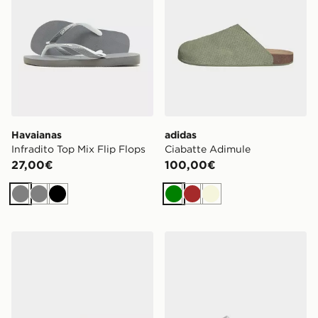
Havaianas
adidas
Infradito Top Mix Flip Flops
Ciabatte Adimule
27,00€
100,00€
Grigio
Grigio
Nero
Verde
Marrone
Beige
adidas Ciabatte Adilette Og Cf
adidas Ciabatte Adilette L