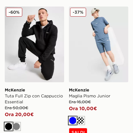
McKenzie Tuta Full Zip con Cappuccio Essential
McKenzie Maglia Pismo Jun
-60%
-37%
McKenzie
McKenzie
Tuta Full Zip con Cappuccio
Maglia Pismo Junior
Essential
Era 16,00€
Era 50,00€
Ora 10,00€
Ora 20,00€
Blu
Crema
Nero
Grigio
SALDI