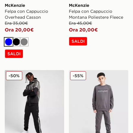
McKenzie
McKenzie
Felpa con Cappuccio
Felpa con Cappuccio
Overhead Casson
Montana Poliestere Fleece
Era 35,00€
Era 45,00€
Ora 20,00€
Ora 20,00€
SALDI
Blu
Nero
Grigio
SALDI
McKenzie Haze Poly Pantaloni della tuta
McKenzie Tuta Crew Fleece
-50%
-55%