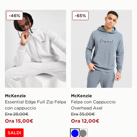
McKenzie Essential Edge Full Zip Felpa con cappuccio
McKenzie Felpa con Cappu
-46%
-65%
McKenzie
McKenzie
Essential Edge Full Zip Felpa
Felpa con Cappuccio
con cappuccio
Overhead Axel
Era 28,00€
Era 35,00€
Ora 15,00€
Ora 12,00€
SALDI
Blu
Grigio