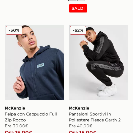
SALDI
McKenzie Felpa con Cappuccio Full Zip Rocco
McKenzie Pantaloni Sportivi
-50%
-62%
McKenzie
McKenzie
Felpa con Cappuccio Full
Pantaloni Sportivi in
Zip Rocco
Poliestere Fleece Garth 2
Era 30,00€
Era 40,00€
Ora 15,00€
Ora 15,00€