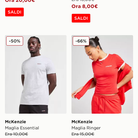
Ora 8,00€
SALDI
SALDI
McKenzie Maglia Essential
McKenzie Maglia Ringer
-50%
-66%
McKenzie
McKenzie
Maglia Essential
Maglia Ringer
Era 10,00€
Era 15,00€