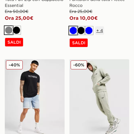
Essential
Rocco
Era 50,00€
Era 25,00€
Ora 25,00€
Ora 10,00€
+
4
Grigio
Nero
Blu
Nero
Blu
SALDI
SALDI
McKenzie Pantaloncini Denim Core
McKenzie Pantaloni della t
-40%
-60%