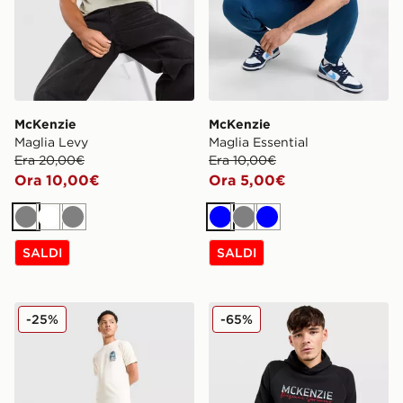
McKenzie
McKenzie
Maglia Levy
Maglia Essential
Era 20,00€
Era 10,00€
Ora 10,00€
Ora 5,00€
Grigio
Bianco
Grigio
Blu
Grigio
Blu
SALDI
SALDI
McKenzie Costume da bagno Vacay
McKenzie Felpa con Cappu
-25%
-65%