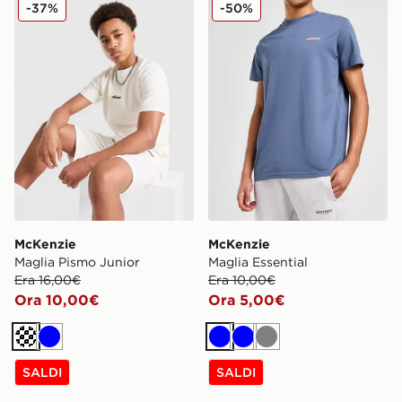
McKenzie Maglia Pismo Junior
McKenzie Maglia Essential
-37%
-50%
McKenzie
McKenzie
Maglia Pismo Junior
Maglia Essential
Era 16,00€
Era 10,00€
Ora 10,00€
Ora 5,00€
Crema
Blu
Blu
Blu
Grigio
SALDI
SALDI