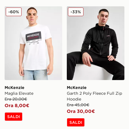
McKenzie Maglia Elevate
McKenzie Garth 2 Poly Flee
-60%
-33%
McKenzie
McKenzie
Maglia Elevate
Garth 2 Poly Fleece Full Zip
Era 20,00€
Hoodie
Era 45,00€
Ora 8,00€
Ora 30,00€
SALDI
SALDI