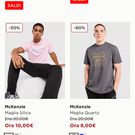
SALDI
McKenzie Maglia Silica
McKenzie Maglia Quartz
-50%
-60%
McKenzie
McKenzie
Maglia Silica
Maglia Quartz
Era 20,00€
Era 20,00€
Ora 10,00€
Ora 8,00€