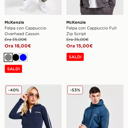
McKenzie
McKenzie
Felpa con Cappuccio
Felpa con Cappuccio Full
Overhead Casson
Zip Script
Era 35,00€
Era 35,00€
Ora 18,00€
Ora 15,00€
SALDI
Grigio
Nero
Blu
SALDI
McKenzie Felpa con Cappuccio Full Zip a Coste Slim
McKenzie Felpa con Cappuc
-40%
-53%