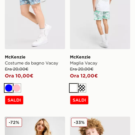
McKenzie
McKenzie
Costume da bagno Vacay
Maglia Vacay
Era 20,00€
Era 20,00€
Ora 10,00€
Ora 12,00€
Blu
Rosa
Bianco
Crema
SALDI
SALDI
McKenzie Pantaloncino a Coste Ribbed 3
McKenzie Maglia Rocco Jun
-72%
-33%