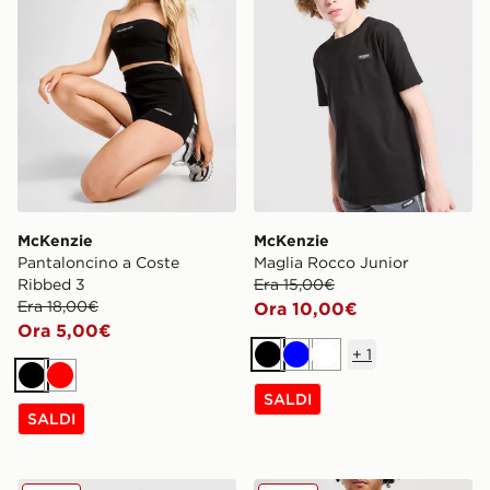
McKenzie
McKenzie
Pantaloncino a Coste
Maglia Rocco Junior
Ribbed 3
Era 15,00€
Era 18,00€
Ora 10,00€
Ora 5,00€
+
1
Nero
Blu
Bianco
Nero
Rosso
SALDI
SALDI