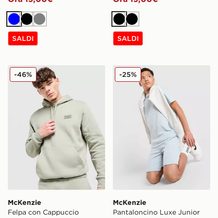
Blu
Nero
Grigio
Nero
Nero
SALDI
SALDI
McKenzie Felpa con Cappuccio Overhead Rocco
McKenzie Pantaloncino Lux
-46%
-25%
McKenzie
McKenzie
Felpa con Cappuccio
Pantaloncino Luxe Junior