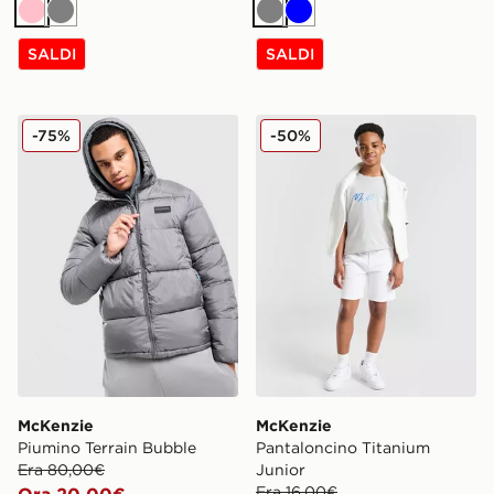
Rosa
Grigio
Grigio
Blu
SALDI
SALDI
McKenzie Piumino Terrain Bubble
McKenzie Pantaloncino Tit
-75%
-50%
McKenzie
McKenzie
Piumino Terrain Bubble
Pantaloncino Titanium
Era 80,00€
Junior
Era 16,00€
Ora 20,00€