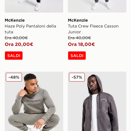
McKenzie
McKenzie
Haze Poly Pantaloni della
Tuta Crew Fleece Casson
tuta
Junior
Era 40,00€
Era 40,00€
Ora 20,00€
Ora 18,00€
SALDI
SALDI
McKenzie Felpa con Cappuccio Overhead Casson
McKenzie Felpa con Cappucc
-48%
-57%