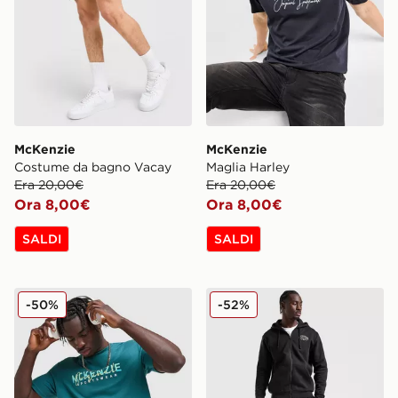
McKenzie
McKenzie
Costume da bagno Vacay
Maglia Harley
Era 20,00€
Era 20,00€
Ora 8,00€
Ora 8,00€
SALDI
SALDI
McKenzie Silica T-Shirt
McKenzie Pantaloni della tu
-50%
-52%