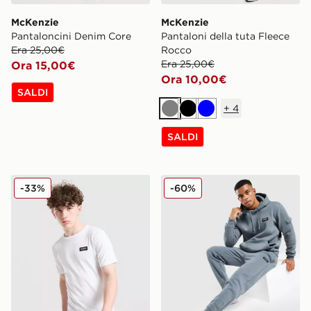
McKenzie
McKenzie
Pantaloncini Denim Core
Pantaloni della tuta Fleece
Era 25,00€
Rocco
Era 25,00€
Ora 15,00€
Ora 10,00€
SALDI
+
4
Grigio
Nero
Blu
SALDI
McKenzie Maglia Rocco Junior
McKenzie Pantaloni della t
-33%
-60%