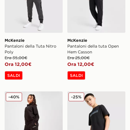
McKenzie
McKenzie
Pantaloni della Tuta Nitro
Pantaloni della tuta Open
Poly
Hem Casson
Era 35,00€
Era 25,00€
Ora 12,00€
Ora 12,00€
SALDI
SALDI
McKenzie Logo Joggers
McKenzie Pantaloncini Cas
-40%
-25%