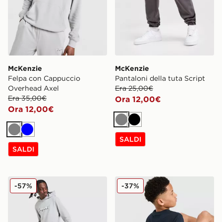
McKenzie
McKenzie
Felpa con Cappuccio
Pantaloni della tuta Script
Overhead Axel
Era 25,00€
Era 35,00€
Ora 12,00€
Ora 12,00€
Grigio
Nero
Grigio
Blu
SALDI
SALDI
McKenzie Pantaloni della tuta Fleece Axel
McKenzie Maglia Luxe Juni
-57%
-37%