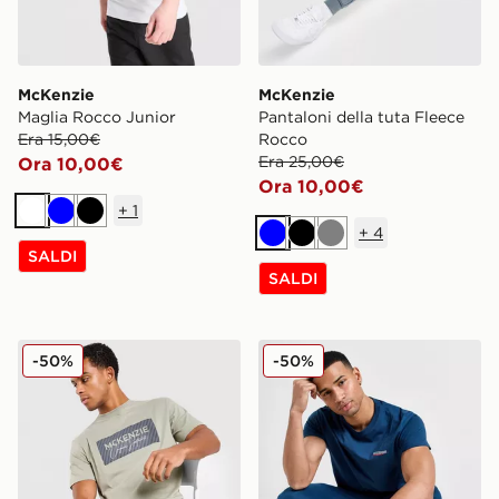
McKenzie
McKenzie
Maglia Rocco Junior
Pantaloni della tuta Fleece
Era 15,00€
Rocco
Era 25,00€
Ora 10,00€
Ora 10,00€
+
1
Bianco
Blu
Nero
+
4
Blu
Nero
Grigio
SALDI
SALDI
McKenzie Maglia Levy
McKenzie Maglia Essential
-50%
-50%