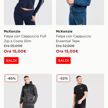
McKenzie
McKenzie
Felpa con Cappuccio Full
Felpa con Cappuccio
Zip a Coste Slim
Essential Tape
Era 25,00€
Era 32,00€
Ora 15,00€
Ora 15,00€
SALDI
SALDI
McKenzie Pantaloni della Tuta Nitro Poly
McKenzie Pantaloni della 
-65%
-52%