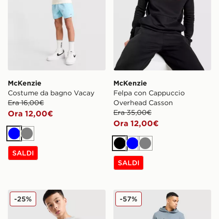
McKenzie
McKenzie
Costume da bagno Vacay
Felpa con Cappuccio
Era 16,00€
Overhead Casson
Era 35,00€
Ora 12,00€
Ora 12,00€
Blu
Grigio
Nero
Blu
Grigio
SALDI
SALDI
McKenzie Costume da bagno Memphis Junior
McKenzie Pantaloni della tu
-25%
-57%