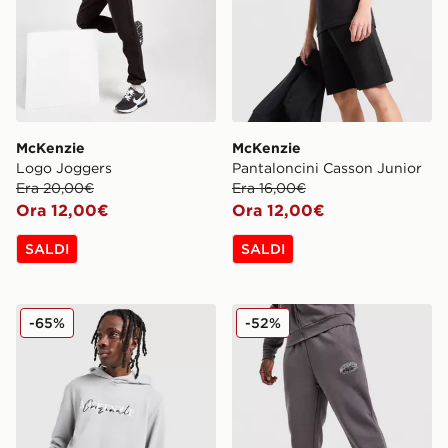
McKenzie
McKenzie
Logo Joggers
Pantaloncini Casson Junior
Era 20,00€
Era 16,00€
Ora 12,00€
Ora 12,00€
SALDI
SALDI
McKenzie Felpa con Cappuccio Overhead Axel
McKenzie Pantaloni della tu
-65%
-52%