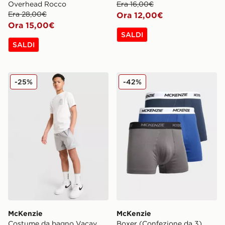
Overhead Rocco
Era 16,00€
Era 28,00€
Ora 12,00€
Ora 15,00€
SALDI
SALDI
McKenzie Costume da bagno Vacay
McKenzie Boxer (Confezion
-25%
-42%
McKenzie
McKenzie
Costume da bagno Vacay
Boxer (Confezione da 3)