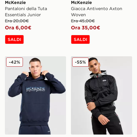
McKenzie
McKenzie
Pantaloni della Tuta
Giacca Antivento Axton
Essentials Junior
Woven
Era 20,00€
Era 45,00€
Ora 6,00€
Ora 35,00€
SALDI
SALDI
McKenzie Felpa con Cappuccio Overhead Casson
McKenzie Felpa con Cappuc
-42%
-55%