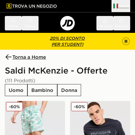
TROVA UN NEGOZIO
Italia
 contenuto principale
a a fondo pagina
Menu
Cerca
Accedi
Carrello
20% DI SCONTO
PER STUDENTI
Torna a Home
Saldi McKenzie - Offerte
(111 Prodotti)
Uomo
Bambino
Donna
McKenzie Costume da bagno Vacay
McKenzie Maglia Harley
-60%
-60%