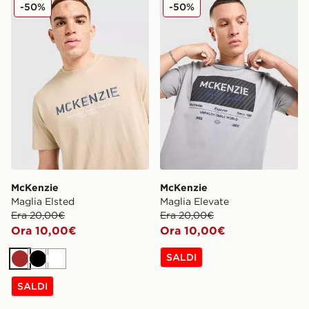
McKenzie Maglia Elsted
McKenzie Maglia Elevate
-50%
-50%
McKenzie
McKenzie
Maglia Elsted
Maglia Elevate
Era 20,00€
Era 20,00€
Ora 10,00€
Ora 10,00€
SALDI
Marrone
Nero
Bianco
SALDI