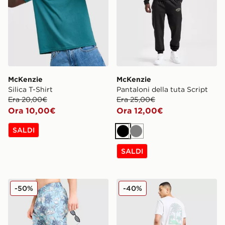
McKenzie
McKenzie
Silica T-Shirt
Pantaloni della tuta Script
Era 20,00€
Era 25,00€
Ora 10,00€
Ora 12,00€
SALDI
Nero
Grigio
SALDI
McKenzie Costume da bagno Vacay
McKenzie Maglia Vacay
-50%
-40%