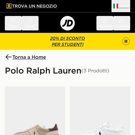
TROVA UN NEGOZIO
Italia
 contenuto principale
a a fondo pagina
Menu
Cerca
Accedi
Carrello
20% DI SCONTO
PER STUDENTI
Torna a Home
Polo Ralph Lauren
(3 Prodotti)
Polo Ralph Lauren Heritage Aera
Polo Ralph Lauren Heritage