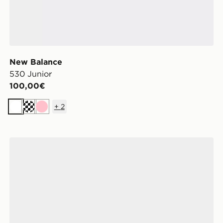
New Balance
530 Junior
100,00€
+
2
Bianco
Crema
Rosa
New Balance 9060Z Donna