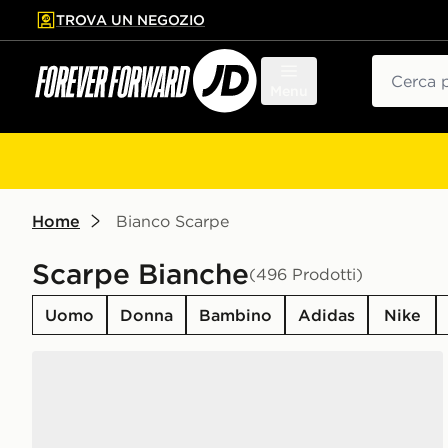
TROVA UN NEGOZIO
l contenuto principale
ta a fondo pagina
Cerca
Menu
Home
Bianco Scarpe
Scarpe Bianche
(496 Prodotti)
Uomo
Donna
Bambino
Adidas
Nike
Nike Air Force 1 Low