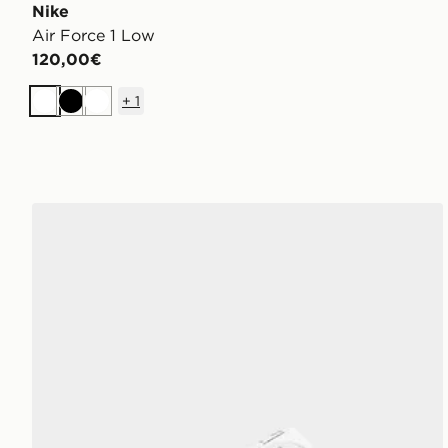
Nike
Air Force 1 Low
120,00€
+
1
Bianco
Nero
Bianco
Nike Air Max 90