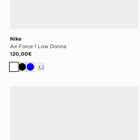
Nike
Air Force 1 Low Donna
120,00€
+
1
Bianco
Nero
Blu
Nike Dunk Low