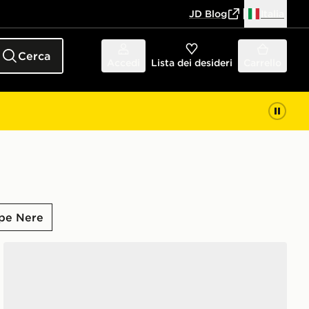
JD Blog
Italia
Cerca
Accedi
Lista dei desideri
Carrello
pe Nere
Nike Air Force 1 '07 LV8