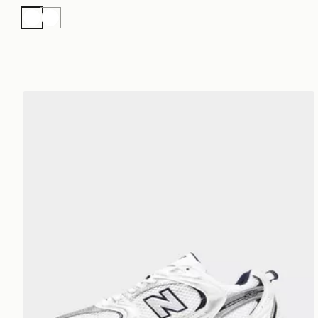
Bianco
Bianco
New Balance 530 Donna