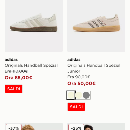
adidas
adidas
Originals Handball Spezial
Originals Handball Spezial
Era 110,00€
Junior
Era 90,00€
Ora 85,00€
Ora 50,00€
SALDI
Beige
Beige
Grigio
SALDI
adidas Originals Completo Maglia/Pantaloncino Junior
adidas Originals Jorts in D
-37%
-25%