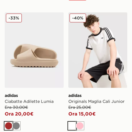
adidas Ciabatte Adilette Lumia
adidas Originals Maglia Cali
-33%
-40%
adidas
adidas
Ciabatte Adilette Lumia
Originals Maglia Cali Junior
Era 30,00€
Era 25,00€
Ora 20,00€
Ora 15,00€
Marrone
Grigio
Bianco
Rosa