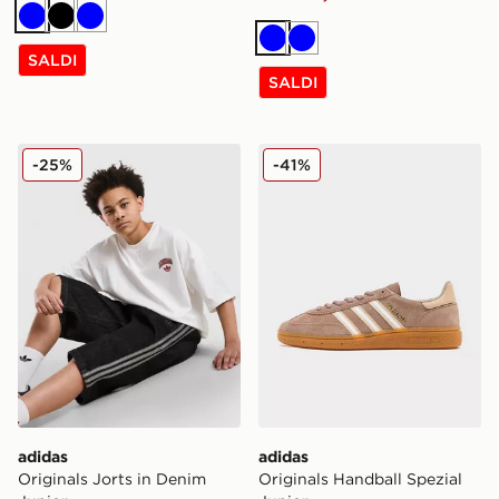
Blu
Nero
Blu
Blu
Blu
SALDI
SALDI
adidas Originals Jorts in Denim Junior
adidas Originals Handball S
-25%
-41%
adidas
adidas
Originals Jorts in Denim
Originals Handball Spezial