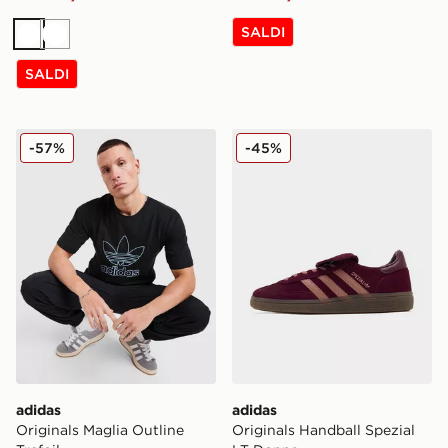
SALDI
Bianco
Bianco
SALDI
adidas Originals Maglia Outline Trefoil
adidas Originals Handball 
-57%
-45%
adidas
adidas
Originals Maglia Outline
Originals Handball Spezial