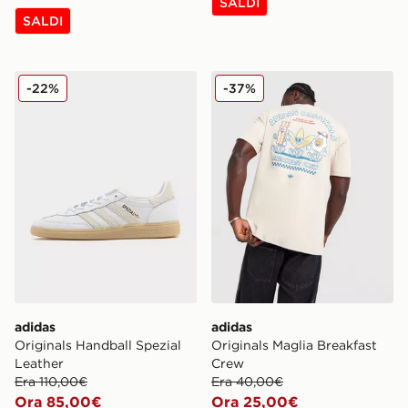
SALDI
SALDI
adidas Originals Handball Spezial Leather
adidas Originals Maglia Br
-22%
-37%
adidas
adidas
Originals Handball Spezial
Originals Maglia Breakfast
Leather
Crew
Era 110,00€
Era 40,00€
Ora 85,00€
Ora 25,00€