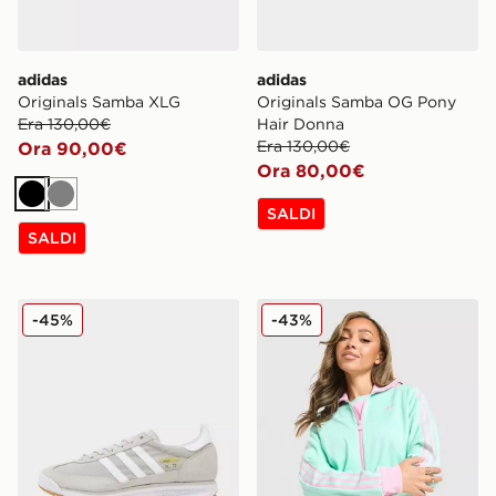
adidas
adidas
Originals Samba XLG
Originals Samba OG Pony
Era 130,00€
Hair Donna
Era 130,00€
Ora 90,00€
Ora 80,00€
Nero
Grigio
SALDI
SALDI
adidas Originals SL 72 RS
adidas Originals Giacca dell
-45%
-43%