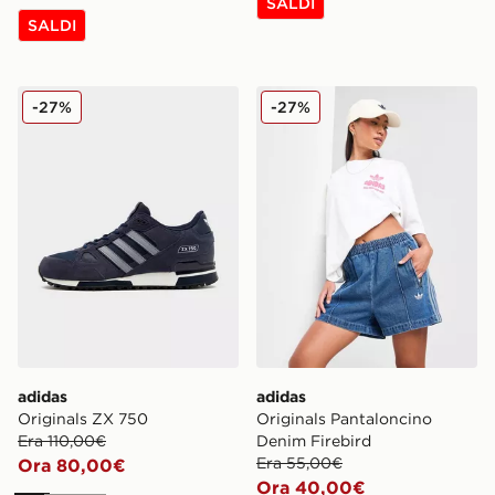
SALDI
SALDI
adidas Originals ZX 750
adidas Originals Pantalonc
-27%
-27%
adidas
adidas
Originals ZX 750
Originals Pantaloncino
Era 110,00€
Denim Firebird
Era 55,00€
Ora 80,00€
Ora 40,00€