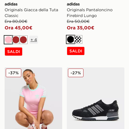
adidas
adidas
Originals Giacca della Tuta
Originals Pantaloncino
Classic
Firebird Lungo
Era 80,00€
Era 50,00€
Ora 45,00€
Ora 35,00€
+
4
Nero
Crema
Rosa
Marrone
Marrone
SALDI
SALDI
adidas Originals Maglia Slim Classic
adidas Originals ZX 750
-37%
-27%