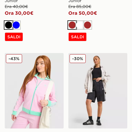
Junior
Junior
Era 40,00€
Era 85,00€
Ora 30,00€
Ora 50,00€
Nero
Blu
Marrone
Bianco
Marrone
SALDI
SALDI
adidas Originals Giacca della Tuta Classic
adidas Originals Pantalonc
-43%
-30%