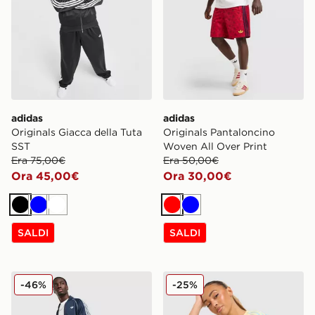
adidas
adidas
Originals Giacca della Tuta
Originals Pantaloncino
SST
Woven All Over Print
Era 75,00€
Era 50,00€
Ora 45,00€
Ora 30,00€
Nero
Blu
Bianco
Rosso
Blu
SALDI
SALDI
adidas Originals Pantaloni della Tuta SST Open Hem
adidas Originals Maglia Sli
-46%
-25%