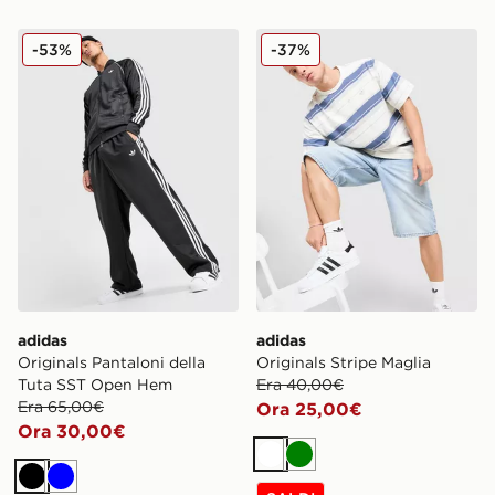
adidas Originals Pantaloni della Tuta SST Open Hem
adidas Originals Stripe Mag
-53%
-37%
adidas
adidas
Originals Pantaloni della
Originals Stripe Maglia
Tuta SST Open Hem
Era 40,00€
Era 65,00€
Ora 25,00€
Ora 30,00€
Bianco
Verde
Nero
Blu