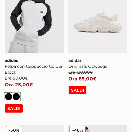
adidas
adidas
Felpa con Cappuccio Colour
Originals Ozweego
Block
Era 120,00€
Era 50,00€
Ora 85,00€
Ora 25,00€
SALDI
Nero
Nero
SALDI
adidas Originals Handball Spezial
adidas Originals Pantaloni 
-50%
-46%