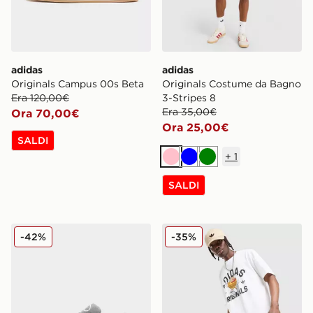
adidas
adidas
Originals Campus 00s Beta
Originals Costume da Bagno
Era 120,00€
3-Stripes 8
Era 35,00€
Ora 70,00€
Ora 25,00€
SALDI
+
1
Rosa
Blu
Verde
SALDI
adidas Originals Campus 00s Bambino
adidas Originals Pantalonc
-42%
-35%