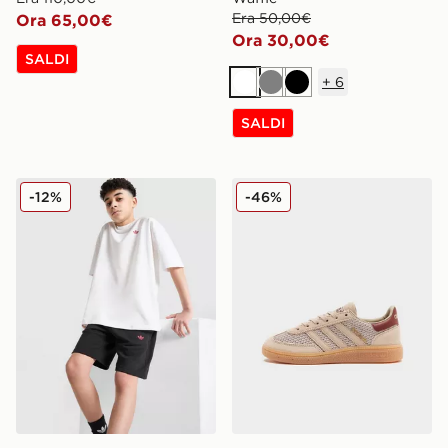
Era 50,00€
Ora 65,00€
Ora 30,00€
SALDI
+
6
Bianco
Grigio
Nero
SALDI
adidas Originals Completo Maglia/Pantaloncino Junior
adidas Originals Handball 
-12%
-46%