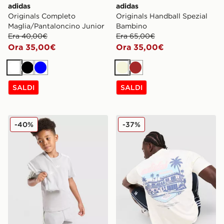
adidas
adidas
Originals Completo
Originals Handball Spezial
Maglia/Pantaloncino Junior
Bambino
Era 40,00€
Era 65,00€
Ora 35,00€
Ora 35,00€
Bianco
Nero
Blu
Beige
Marrone
SALDI
SALDI
adidas Originals Completo 3 Pezzi Bambino
adidas Originals Maglia Res
-40%
-37%