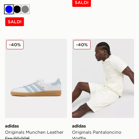
SALDI
Blu
Nero
Grigio
SALDI
adidas Originals Munchen Leather
adidas Originals Pantalonc
-40%
-40%
adidas
adidas
Originals Munchen Leather
Originals Pantaloncino
Era 110,00€
Waffle