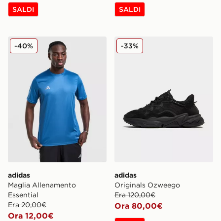
SALDI
SALDI
adidas Maglia Allenamento Essential
adidas Originals Ozweego
-40%
-33%
adidas
adidas
Maglia Allenamento
Originals Ozweego
Essential
Era 120,00€
Era 20,00€
Ora 80,00€
Ora 12,00€