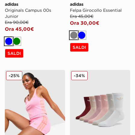
adidas
adidas
Originals Campus 00s
Felpa Girocollo Essential
Junior
Era 45,00€
Era 90,00€
Ora 30,00€
Ora 45,00€
Grigio
Blu
Blu
Verde
SALDI
SALDI
adidas Originals Pantaloncino Classic Micro
adidas Originals Set 6 Calz
-25%
-34%