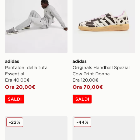
adidas
adidas
Pantaloni della tuta
Originals Handball Spezial
Essential
Cow Print Donna
Era 40,00€
Era 120,00€
Ora 20,00€
Ora 70,00€
SALDI
SALDI
adidas Originals Handball Spezial
adidas Originals Handball S
-22%
-44%