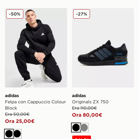
adidas Felpa con Cappuccio Colour Block
adidas Originals ZX 750
-50%
-27%
adidas
adidas
Felpa con Cappuccio Colour
Originals ZX 750
Block
Era 110,00€
Era 50,00€
Ora 80,00€
Ora 25,00€
Nero
Grigio
Nero
Nero