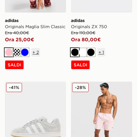
adidas
adidas
Originals Maglia Slim Classic
Originals ZX 750
Era 40,00€
Era 110,00€
Ora 25,00€
Ora 80,00€
+
2
+
1
Rosa
Crema
Blu
Nero
Bianco
Nero
SALDI
SALDI
adidas Originals Campus 00s Beta
adidas Originals Costume d
-41%
-28%