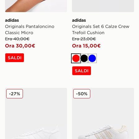
adidas
adidas
Originals Pantaloncino
Originals Set 6 Calze Crew
Classic Micro
Trefoil Cushion
Era 40,00€
Era 23,00€
Ora 30,00€
Ora 15,00€
SALDI
Rosso
Nero
Blu
SALDI
adidas Originals Handball Spezial Leather
adidas Originals Superstar 
-27%
-50%