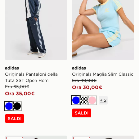
adidas
adidas
Originals Pantaloni della
Originals Maglia Slim Classic
Tuta SST Open Hem
Era 40,00€
Era 65,00€
Ora 30,00€
Ora 35,00€
+
2
Blu
Crema
Rosa
Blu
Nero
SALDI
SALDI
adidas Originals Pantaloncino Satin Cow Print
adidas Originals Canotta Sl