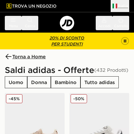
TROVA UN NEGOZIO
Italia
 contenuto principale
a a fondo pagina
Menu
Cerca
Accedi
Carrello
20% DI SCONTO
PER STUDENTI
Torna a Home
Saldi adidas - Offerte
(432 Prodotti)
Uomo
Donna
Bambino
Tutto adidas
adidas Originals Handball Spezial Donna
adidas Originals Campus 
-45%
-50%