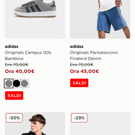
adidas
adidas
Originals Campus 00s
Originals Pantaloncino
Bambino
Firebird Denim
Era 70,00€
Era 70,00€
Ora 40,00€
Ora 45,00€
SALDI
Grigio
Nero
Grigio
SALDI
adidas Felpa con Cappuccio Colour Block
adidas Originals Ozweego
-50%
-29%