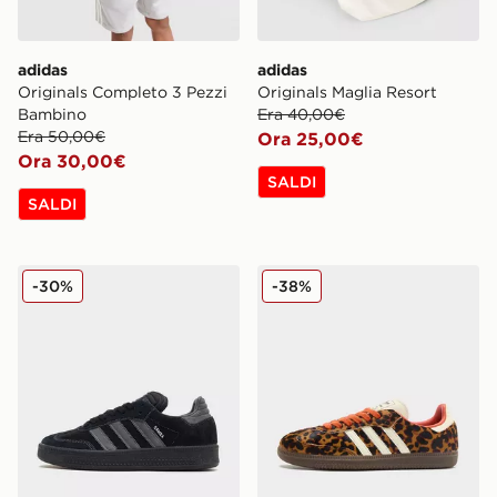
adidas
adidas
Originals Completo 3 Pezzi
Originals Maglia Resort
Bambino
Era 40,00€
Era 50,00€
Ora 25,00€
Ora 30,00€
SALDI
SALDI
adidas Originals Samba XLG
adidas Originals Samba O
-30%
-38%