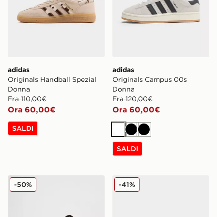
adidas
adidas
Originals Handball Spezial
Originals Campus 00s
Donna
Donna
Era 110,00€
Era 120,00€
Ora 60,00€
Ora 60,00€
SALDI
Bianco
Nero
Nero
SALDI
adidas Pantaloni della tuta Essential
adidas Originals Handball 
-50%
-41%