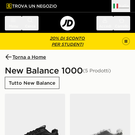
TROVA UN NEGOZIO
Italia
 contenuto principale
a a fondo pagina
Menu
Cerca
Accedi
Carrello
20% DI SCONTO
PER STUDENTI
Torna a Home
New Balance 1000
(5 Prodotti)
Tutto New Balance
New Balance 1000
New Balance 1000