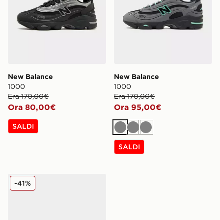
New Balance
New Balance
1000
1000
Era 170,00€
Era 170,00€
Ora 80,00€
Ora 95,00€
SALDI
Grigio
Grigio
Grigio
SALDI
New Balance 1000
-41%