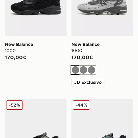
New Balance
New Balance
1000
1000
170,00€
170,00€
Grigio
Grigio
Grigio
JD Exclusivo
New Balance 1000
New Balance 1000
-52%
-44%