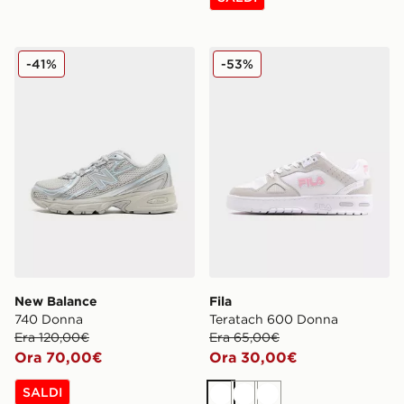
New Balance 740 Donna
Fila Teratach 600 Donna
-41%
-53%
New Balance
Fila
740 Donna
Teratach 600 Donna
Era 120,00€
Era 65,00€
Ora 70,00€
Ora 30,00€
SALDI
Bianco
Bianco
Bianco