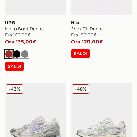
UGG
Nike
Micro Boot Donna
Shox TL Donna
Era 160,00€
Era 180,00€
Ora 135,00€
Ora 120,00€
SALDI
Marrone
Nero
Grigio
SALDI
New Balance 1906R Donna
New Balance 204L Donna
-43%
-46%