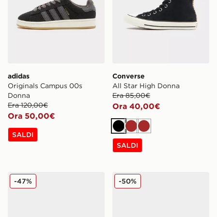
adidas
Converse
Originals Campus 00s
All Star High Donna
Donna
Era 85,00€
Era 120,00€
Ora 40,00€
Ora 50,00€
Nero
Marrone
Marrone
SALDI
SALDI
Vans Premium Authentic Donna
Vans Authentic 44 LX Don
-47%
-50%