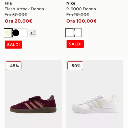
Fila
Nike
Flash Attack Donna
P-6000 Donna
Era 50,00€
Era 110,00€
Ora 20,00€
Ora 100,00€
+
1
Bianco
Bianco
Beige
Nero
Bianco
SALDI
SALDI
adidas Originals Handball Spezial LT Donna
adidas Originals Superstar 
-45%
-50%