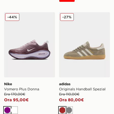
Nike Vomero Plus Donna
adidas Originals Handball S
-44%
-27%
Nike
adidas
Vomero Plus Donna
Originals Handball Spezial
Era 170,00€
Era 110,00€
Ora 95,00€
Ora 80,00€
Viola
Bianco
Marrone
Grigio