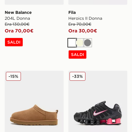
New Balance
Fila
204L Donna
Heroics II Donna
Era 130,00€
Era 70,00€
Ora 70,00€
Ora 30,00€
SALDI
Bianco
Beige
Grigio
SALDI
UGG Micro Boot Donna
Nike Shox TL Donna
-15%
-33%