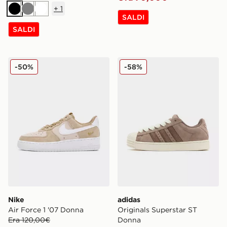
+
1
Nero
Grigio
Bianco
SALDI
SALDI
Nike Air Force 1 '07 Donna
adidas Originals Superstar
-50%
-58%
Nike
adidas
Air Force 1 '07 Donna
Originals Superstar ST
Era 120,00€
Donna