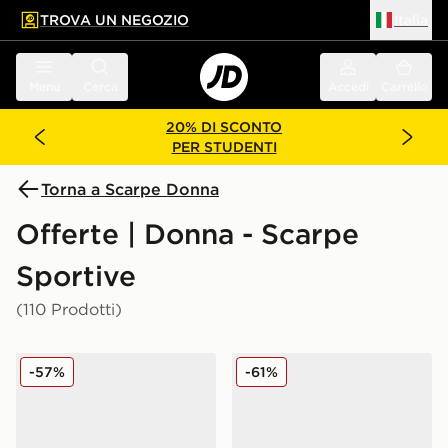
TROVA UN NEGOZIO
Italia
 contenuto principale
a a fondo pagina
Menu
Cerca
Accedi
Carrello
20% DI SCONTO
PER STUDENTI
Torna a Scarpe Donna
Offerte | Donna - Scarpe
Sportive
(110 Prodotti)
Fila Heroics II Donna
Fila Teratach 600 Donna
-57%
-61%