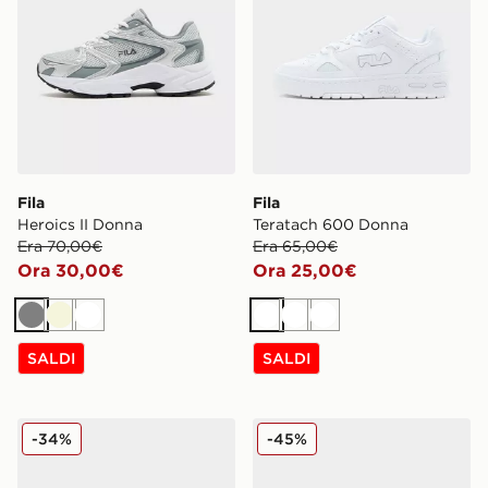
Fila
Fila
Heroics II Donna
Teratach 600 Donna
Era 70,00€
Era 65,00€
Ora 30,00€
Ora 25,00€
Grigio
Beige
Bianco
Bianco
Bianco
Bianco
SALDI
SALDI
Nike Air Force 1 Low Donna
adidas Originals Handball 
-34%
-45%