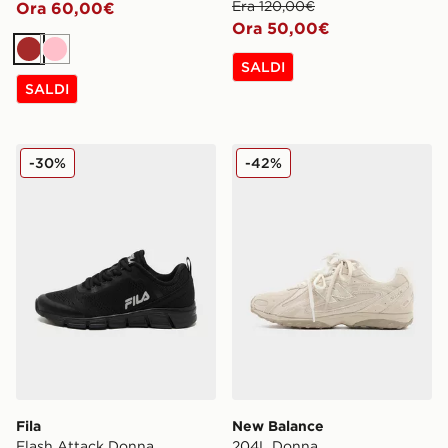
Era 120,00€
Ora 60,00€
Ora 50,00€
Marrone
Rosa
SALDI
SALDI
Fila Flash Attack Donna
New Balance 204L Donna
-30%
-42%
Fila
New Balance
Flash Attack Donna
204L Donna