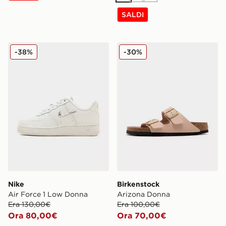
SALDI
Nike Air Force 1 Low Donna
Birkenstock Arizona Donna
-38%
-30%
Nike
Birkenstock
Air Force 1 Low Donna
Arizona Donna
Era 130,00€
Era 100,00€
Ora 80,00€
Ora 70,00€