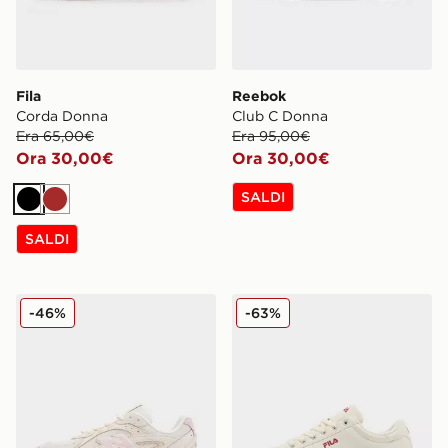
Fila
Reebok
Corda Donna
Club C Donna
Era 65,00€
Era 95,00€
Ora 30,00€
Ora 30,00€
SALDI
Nero
Marrone
SALDI
New Balance 204L Donna
Fila Camalfi V2 Donna
-46%
-63%