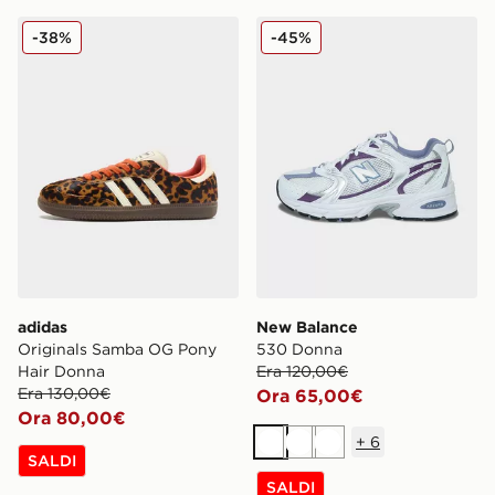
adidas Originals Samba OG Pony Hair Donna
New Balance 530 Donna
-38%
-45%
adidas
New Balance
Originals Samba OG Pony
530 Donna
Hair Donna
Era 120,00€
Era 130,00€
Ora 65,00€
Ora 80,00€
+
6
Bianco
Bianco
Bianco
SALDI
SALDI