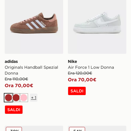
adidas
Nike
Originals Handball Spezial
Air Force 1 Low Donna
Donna
Era 120,00€
Era 110,00€
Ora 70,00€
Ora 70,00€
SALDI
+
1
Marrone
Marrone
Rosa
SALDI
Fila Flash Attack Donna
Fila Camalfi V2 Donna