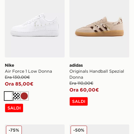
Nike
adidas
Air Force 1 Low Donna
Originals Handball Spezial
Era 130,00€
Donna
Era 110,00€
Ora 85,00€
Ora 60,00€
Bianco
Crema
Marrone
SALDI
SALDI
Reebok Workout Plus Donna
adidas Originals Campus 
-75%
-50%