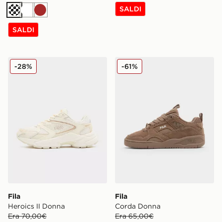
SALDI
Crema
Bianco
Marrone
SALDI
Fila Heroics II Donna
Fila Corda Donna
-28%
-61%
Fila
Fila
Heroics II Donna
Corda Donna
Era 70,00€
Era 65,00€