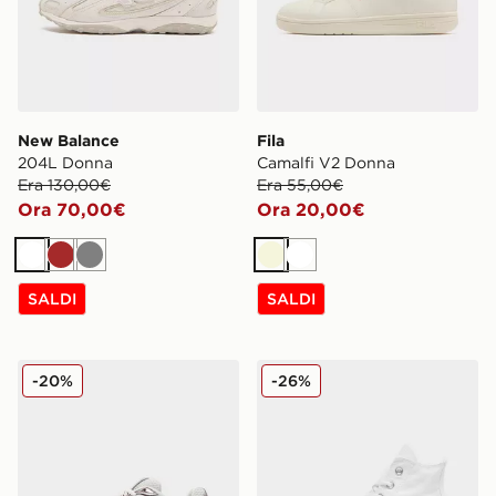
New Balance
Fila
204L Donna
Camalfi V2 Donna
Era 130,00€
Era 55,00€
Ora 70,00€
Ora 20,00€
Bianco
Marrone
Grigio
Beige
Bianco
SALDI
SALDI
New Balance 740 Donna
Converse All Star Lift High
-20%
-26%