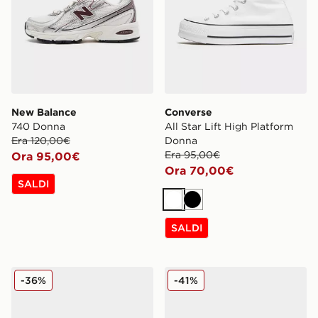
New Balance
Converse
740 Donna
All Star Lift High Platform
Era 120,00€
Donna
Era 95,00€
Ora 95,00€
Ora 70,00€
SALDI
Bianco
Nero
SALDI
adidas Originals Handball Spezial Donna
Nike Air Force 1 Low Donn
-36%
-41%