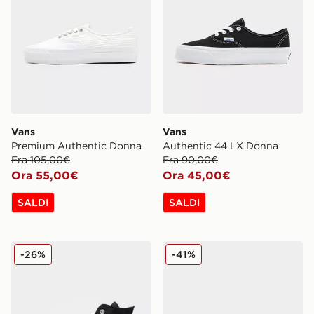
Vans
Vans
Premium Authentic Donna
Authentic 44 LX Donna
Era 105,00€
Era 90,00€
Ora 55,00€
Ora 45,00€
SALDI
SALDI
Converse All Star Lift High Platform Donna
New Balance 2010 Donna
-26%
-41%