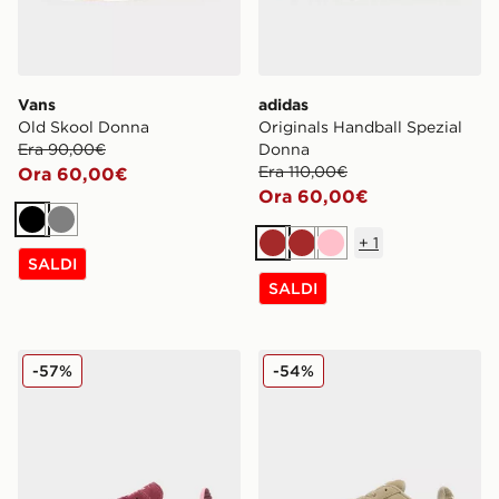
Vans
adidas
Old Skool Donna
Originals Handball Spezial
Era 90,00€
Donna
Era 110,00€
Ora 60,00€
Ora 60,00€
Nero
Grigio
+
1
Marrone
Marrone
Rosa
SALDI
SALDI
adidas Originals Samba OG Valentine's Day Donna
adidas Originals Campus 
-57%
-54%