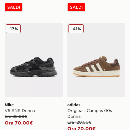
SALDI
SALDI
Nike V5 RNR Donna
adidas Originals Campus 
-17%
-41%
Nike
adidas
V5 RNR Donna
Originals Campus 00s
Era 85,00€
Donna
Era 120,00€
Ora 70,00€
Ora 70,00€