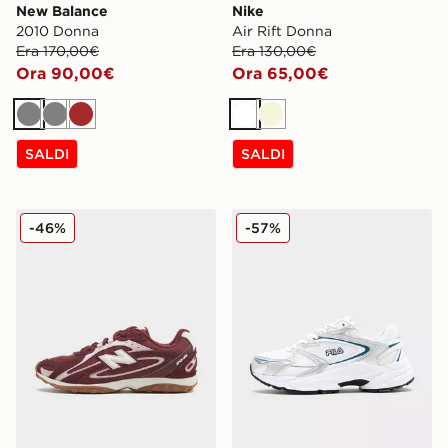
New Balance
Nike
2010 Donna
Air Rift Donna
Era 170,00€
Era 130,00€
Ora 90,00€
Ora 65,00€
Grigio
Grigio
Marrone
Bianco
Beige
SALDI
SALDI
New Balance 204L Donna
Fila Heroics II Donna
-46%
-57%