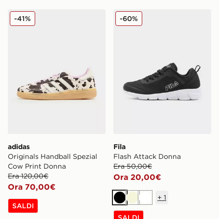
adidas Originals Handball Spezial Cow Print Donna
Fila Flash Attack Donna
-41%
-60%
adidas
Fila
Originals Handball Spezial
Flash Attack Donna
Cow Print Donna
Era 50,00€
Era 120,00€
Ora 20,00€
Ora 70,00€
+
1
Nero
Beige
Bianco
SALDI
SALDI