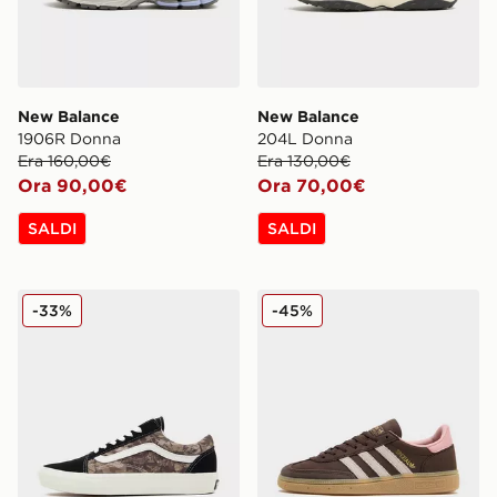
New Balance
New Balance
1906R Donna
204L Donna
Era 160,00€
Era 130,00€
Ora 90,00€
Ora 70,00€
SALDI
SALDI
Vans Old Skool Donna
adidas Originals Handball 
-33%
-45%