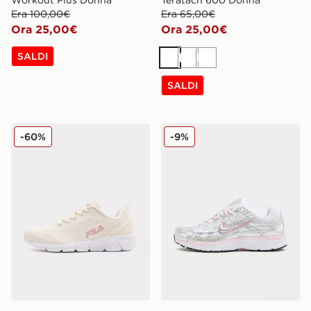
Era 100,00€
Era 65,00€
Ora 25,00€
Ora 25,00€
SALDI
Bianco
Bianco
Bianco
SALDI
Fila Flash Attack Donna
Nike P-6000 Donna
-60%
-9%