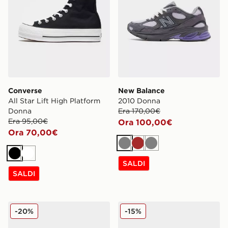
Converse
New Balance
All Star Lift High Platform
2010 Donna
Donna
Era 170,00€
Era 95,00€
Ora 100,00€
Ora 70,00€
Grigio
Marrone
Grigio
Nero
Bianco
SALDI
SALDI
Converse All Star High Donna
UGG Micro Boot Donna
-20%
-15%