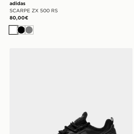
adidas
SCARPE ZX 500 RS
80,00€
Bianco
Nero
Grigio
adidas Originals ZX 2K Boost