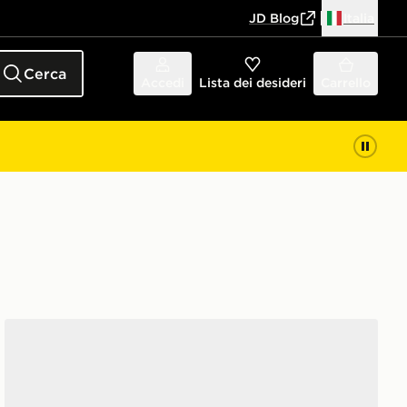
JD Blog
Italia
Cerca
Accedi
Lista dei desideri
Carrello
adidas SCARPE ZX 500 RS