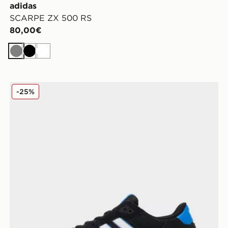
adidas
SCARPE ZX 500 RS
80,00€
Grigio
Nero
Bianco
adidas Originals ZX 750
-25%