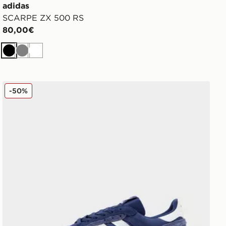
adidas
SCARPE ZX 500 RS
80,00€
Nero
Grigio
Bianco
adidas Originals ZX 600
-50%