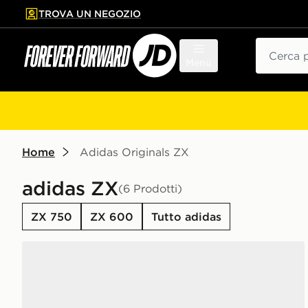
TROVA UN NEGOZIO
l contenuto principale
ta a fondo pagina
Cerca
Menu
Home
Adidas Originals ZX
adidas ZX
(6 Prodotti)
ZX 750
ZX 600
Tutto adidas
adidas SCARPE ZX 500 RS