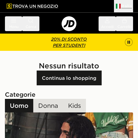
TROVA UN NEGOZIO
Italia
 contenuto principale
a a fondo pagina
Menu
Cerca
Accedi
Carrello
20% DI SCONTO
PER STUDENTI
Nessun risultato
Continua lo shopping
Categorie
Uomo
Donna
Kids