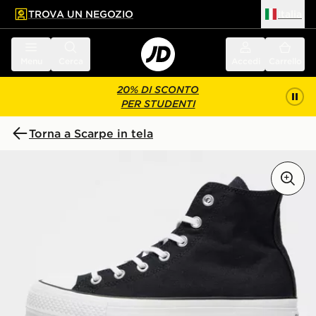
TROVA UN NEGOZIO
Italia
 contenuto principale
a a fondo pagina
Menu
Cerca
Accedi
Carrello
20% DI SCONTO
PER STUDENTI
Torna a Scarpe in tela