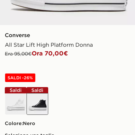
Converse
All Star Lift High Platform Donna
Ora 70,00€
Era 95,00€
SALDI -26%
Saldi
Saldi
bianco
nero
Colore:
nero