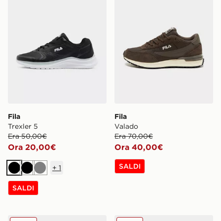
Fila
Fila
Trexler 5
Valado
Era 50,00€
Era 70,00€
Ora 20,00€
Ora 40,00€
SALDI
+
1
Nero
Nero
Grigio
SALDI
Fila Valado ADV 2
Fila Corda