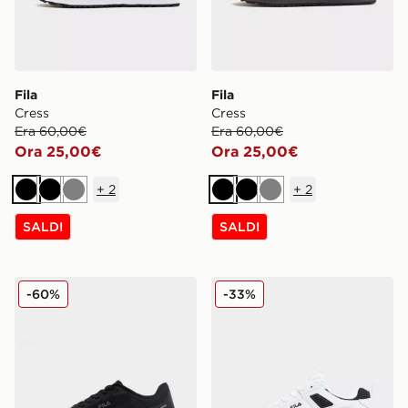
Fila
Fila
Cress
Cress
Era 60,00€
Era 60,00€
Ora 25,00€
Ora 25,00€
+
2
+
2
Nero
Nero
Grigio
Nero
Nero
Grigio
SALDI
SALDI
Fila RGB Fuse 2
Fila Corda
-60%
-33%