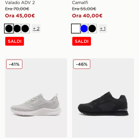
Valado ADV 2
Camalfi
Era 70,00€
Era 55,00€
Ora 45,00€
Ora 40,00€
+
2
+
1
Nero
Nero
Nero
Bianco
Blu
Nero
SALDI
SALDI
Fila Trexler N3
Fila Cress
-41%
-46%