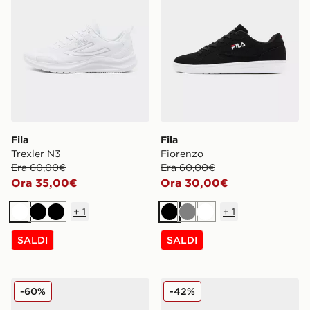
Fila
Fila
Trexler N3
Fiorenzo
Era 60,00€
Era 60,00€
Ora 35,00€
Ora 30,00€
+
1
+
1
Bianco
Nero
Nero
Nero
Grigio
Bianco
SALDI
SALDI
Fila Trexler 5
Fila Valado
-60%
-42%