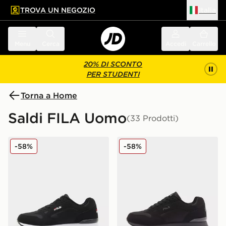
TROVA UN NEGOZIO
Italia
 contenuto principale
a a fondo pagina
Menu
Cerca
Accedi
Carrello
20% DI SCONTO
PER STUDENTI
Torna a Home
Saldi FILA Uomo
(33 Prodotti)
Fila Cress
Fila Cress
-58%
-58%