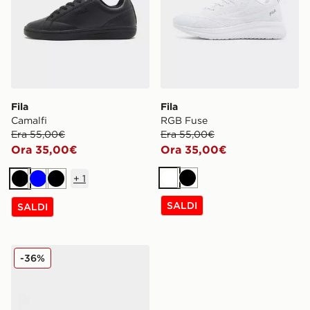
Fila
Fila
Camalfi
RGB Fuse
Era 55,00€
Era 55,00€
Ora 35,00€
Ora 35,00€
+
1
Bianco
Nero
Nero
Blu
Nero
SALDI
SALDI
Fila RGB Fuse
-36%