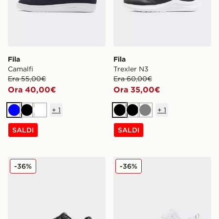
Fila
Fila
Camalfi
Trexler N3
Era 55,00€
Era 60,00€
Ora 40,00€
Ora 35,00€
+
1
+
1
Blu
Nero
Bianco
Nero
Nero
Grigio
SALDI
SALDI
Fila Camalfi
Fila RGB Fuse
-36%
-36%