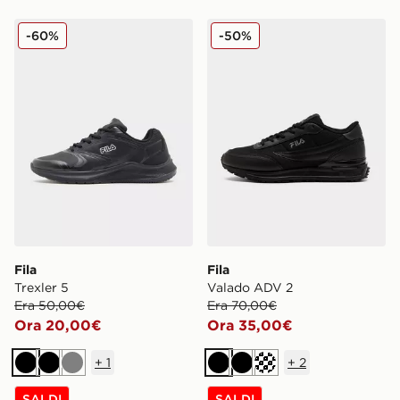
Fila Trexler 5
Fila Valado ADV 2
-60%
-50%
Fila
Fila
Trexler 5
Valado ADV 2
Era 50,00€
Era 70,00€
Ora 20,00€
Ora 35,00€
+
1
+
2
Nero
Nero
Grigio
Nero
Nero
Crema
SALDI
SALDI