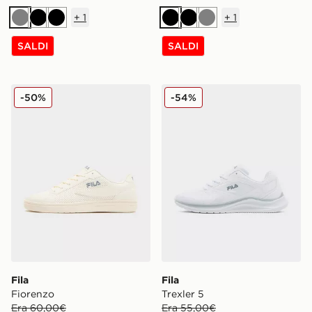
+
1
+
1
Grigio
Nero
Nero
Nero
Nero
Grigio
SALDI
SALDI
Fila Fiorenzo
Fila Trexler 5
-50%
-54%
Fila
Fila
Fiorenzo
Trexler 5
Era 60,00€
Era 55,00€