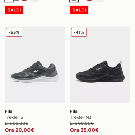
Bianco
Grigio
Marrone
Grigio
Bianco
Marrone
SALDI
SALDI
Fila Trexler 5
Fila Trexler N3
-63%
-41%
Fila
Fila
Trexler 5
Trexler N3
Era 55,00€
Era 60,00€
Ora 20,00€
Ora 35,00€