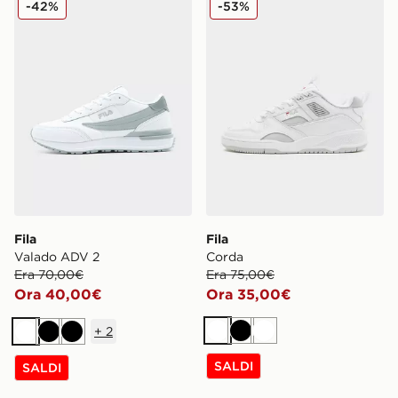
-42%
-53%
Fila
Fila
Valado ADV 2
Corda
Era 70,00€
Era 75,00€
Ora 40,00€
Ora 35,00€
+
2
Bianco
Nero
Bianco
Bianco
Nero
Nero
SALDI
SALDI