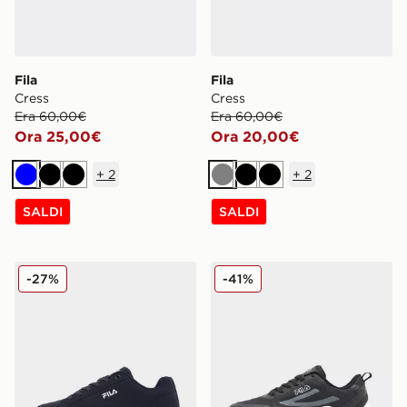
Fila
Fila
Cress
Cress
Era 60,00€
Era 60,00€
Ora 25,00€
Ora 20,00€
+
2
+
2
Blu
Nero
Nero
Grigio
Nero
Nero
SALDI
SALDI
Fila Camalfi
Fila Trexler N3
-27%
-41%