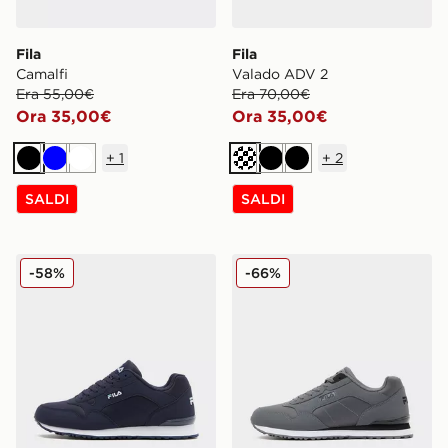
Fila
Fila
Camalfi
Valado ADV 2
Era 55,00€
Era 70,00€
Ora 35,00€
Ora 35,00€
+
1
+
2
Nero
Blu
Bianco
Crema
Nero
Nero
SALDI
SALDI
Fila Cress
Fila Cress
-58%
-66%