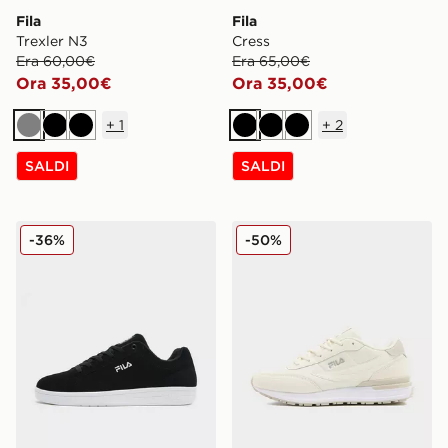
Fila
Fila
Trexler N3
Cress
Era 60,00€
Era 65,00€
Ora 35,00€
Ora 35,00€
+
1
+
2
Grigio
Nero
Nero
Nero
Nero
Nero
SALDI
SALDI
Fila Camalfi
Fila Valado ADV 2
-36%
-50%