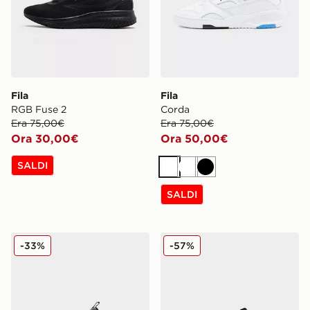
Fila
Fila
RGB Fuse 2
Corda
Era 75,00€
Era 75,00€
Ora 30,00€
Ora 50,00€
SALDI
Bianco
Bianco
Nero
SALDI
Fila Corda
Fila Valado ADV 2
-33%
-57%