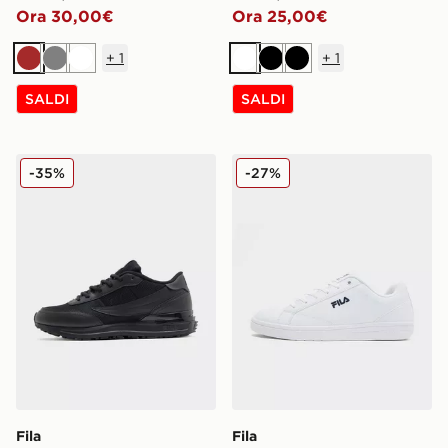
Ora 30,00€
Ora 25,00€
+
1
+
1
Marrone
Grigio
Bianco
Bianco
Nero
Nero
SALDI
SALDI
Fila Valado ADV 2
Fila Camalfi
-35%
-27%
Fila
Fila