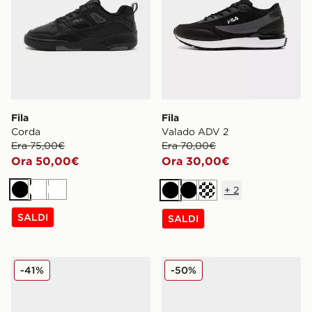
Fila
Fila
Corda
Valado ADV 2
Era 75,00€
Era 70,00€
Ora 50,00€
Ora 30,00€
+
2
Nero
Bianco
Bianco
Nero
Nero
Crema
SALDI
SALDI
Fila Trexler N3
Fila Fiorenzo
-41%
-50%