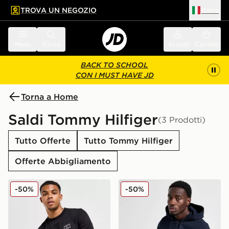
TROVA UN NEGOZIO
Italia
 contenuto principale
a a fondo pagina
Menu
Cerca
Accedi
Carrello
BACK TO SCHOOL
CON I MUST HAVE JD
Torna a Home
Saldi Tommy Hilfiger
(3 Prodotti)
Tutto Offerte
Tutto Tommy Hilfiger
Offerte Abbigliamento
Tommy Hilfiger Badge Crew Sweatshirt
Tommy Hilfiger Badge Felpa
-50%
-50%