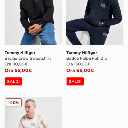
Tommy Hilfiger
Tommy Hilfiger
Badge Crew Sweatshirt
Badge Felpa Full Zip
Era 110,00€
Era 130,00€
Ora 55,00€
Ora 65,00€
SALDI
SALDI
Tommy Hilfiger Maglia Small Logo
-40%