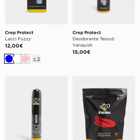
Crep Protect
Crep Protect
Lacci Fuzzy
Deodorante Tessuti
Vanquish
12,00€
15,00€
+
3
Blu
Bianco
Rosa
Crep Protect Wide Laces
Crep Protect Solette Comfo