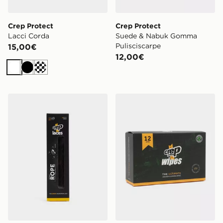
Crep Protect
Crep Protect
Lacci Corda
Suede & Nabuk Gomma
Pulisciscarpe
15,00€
12,00€
Bianco
Nero
Crema
Crep Protect Lacci Corda
Crep Protect Salviettine Puli