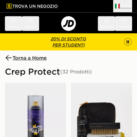
TROVA UN NEGOZIO
Italia
 contenuto principale
a a fondo pagina
Menu
Cerca
Accedi
Carrello
20% DI SCONTO
PER STUDENTI
Torna a Home
Crep Protect
(32 Prodotti)
Crep Protect Spray
Crep Protect Cure Kit Pulis