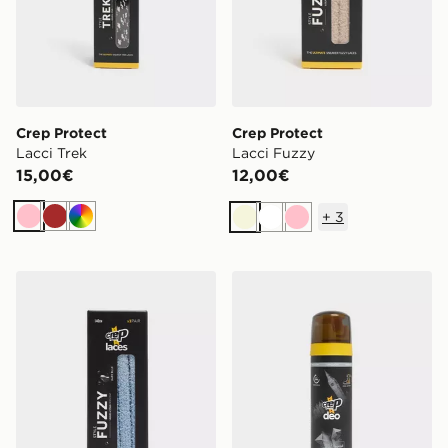
Crep Protect
Crep Protect
Lacci Trek
Lacci Fuzzy
15,00€
12,00€
+
3
Rosa
Marrone
Multicolor
Beige
Bianco
Rosa
Crep Protect Lacci Fuzzy
Crep Protect Deodorante T