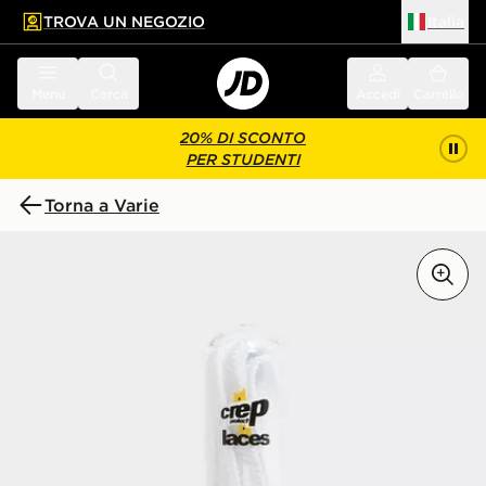
TROVA UN NEGOZIO
Italia
 contenuto principale
a a fondo pagina
Menu
Cerca
Accedi
Carrello
20% DI SCONTO
PER STUDENTI
Torna a Varie