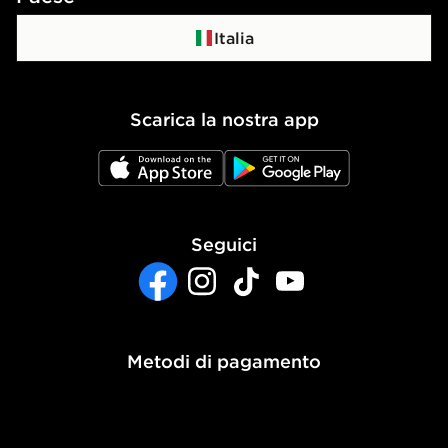
Programma di affiliazione
Politica di privacy
Italia
Politica dei Cookie
Scarica la nostra app
Impostazioni Cookie
JD App Store
JD Google Play
Accessibilità
Seguici
Facebook
Instagram
TikTok
YouTube
Metodi di pagamento