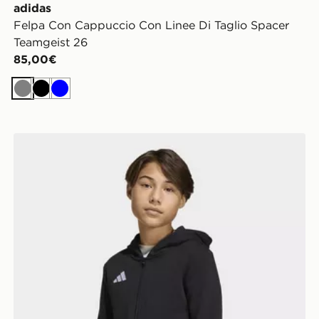
adidas
Felpa Con Cappuccio Con Linee Di Taglio Spacer
Teamgeist 26
85,00€
Grigio
Nero
Blu
adidas Felpa con cappuccio Entrada26 Full Zip