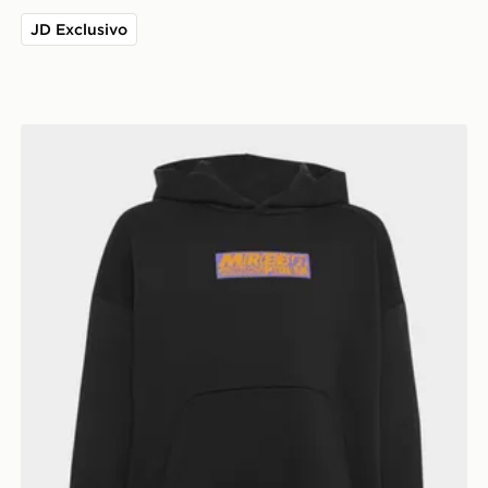
JD Exclusivo
as Formula 1 Team Lights On
adidas FELPA CON CAPPUCCIO MERCEDES - TEA