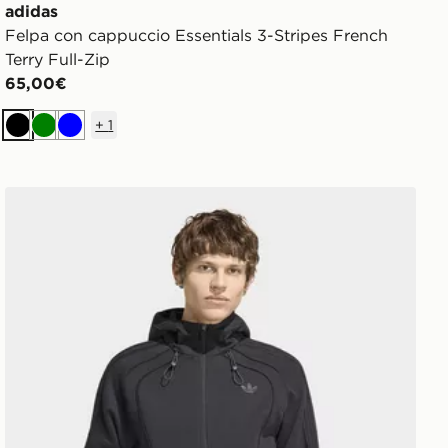
adidas
Felpa con cappuccio Essentials 3-Stripes French
Terry Full-Zip
65,00€
+
1
Nero
Verde
Blu
adidas Felpa Con Cappuccio Con Linee Di Taglio Space