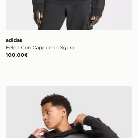
adidas
Felpa Con Cappuccio Sgura
100,00€
nch Terry
adidas Raglan Hoodie Junior