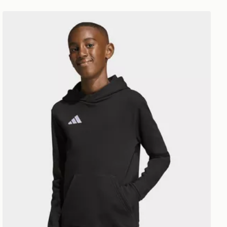
adidas Felpa Con Cappuccio Entrada26