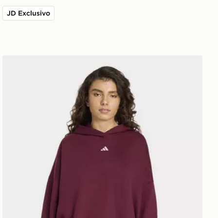
JD Exclusivo
M AMG PETRONAS FORMULA 1 LIGHTS ON
adidas Felpa Con Cappuccio 3 Stripes Studio