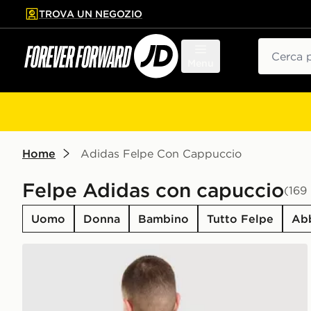
TROVA UN NEGOZIO
l contenuto principale
ta a fondo pagina
Cerca
Menu
Home
Adidas Felpe Con Cappuccio
Felpe Adidas con capuccio
(169 
Uomo
Donna
Bambino
Tutto Felpe
Abb
adidas Originals Felpa con Cappuccio Oversized Em