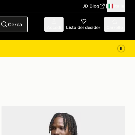
JD Blog
Italia
Cerca
Accedi
Lista dei desideri
Carrello
er Teamgeist 26
adidas Felpa con cappuccio Essentials 3-Stripes French 