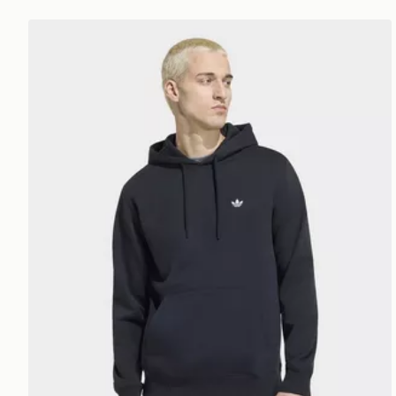
adidas Felpa Con Cappuccio Trifoglio Essentials