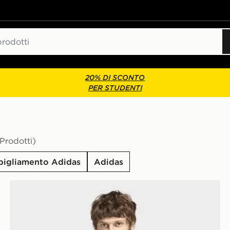
20% DI SCONTO
PER STUDENTI
Prodotti)
igliamento Adidas
Adidas
broidered
adidas Felpa Con Cappuccio Con Linee Di Taglio Spac