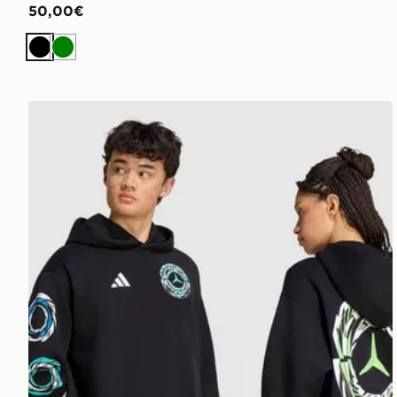
50,00€
Nero
Verde
adidas Felpa Con Cappuccio Mercedes - Amg Petron