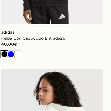
adidas
Felpa Con Cappuccio Entrada26
40,00€
Nero
Blu
Bianco
adidas Originals Girls' Graphic Bow Hoodie Junior