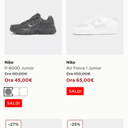
Nike
Nike
P-6000 Junior
Air Force 1 Junior
Era 90,00€
Era 100,00€
Ora 45,00€
Ora 65,00€
SALDI
Grigio
Bianco
Bianco
SALDI
Nike P-6000 Junior
Nike Shox TL Junior
-27%
-25%