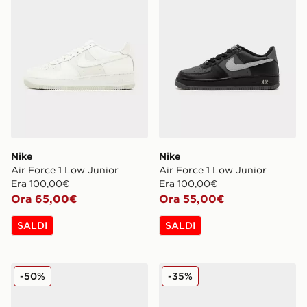
Nike
Nike
Air Force 1 Low Junior
Air Force 1 Low Junior
Era 100,00€
Era 100,00€
Ora 65,00€
Ora 55,00€
SALDI
SALDI
Nike P-6000 Junior
Nike Air Force 1 Junior
-50%
-35%