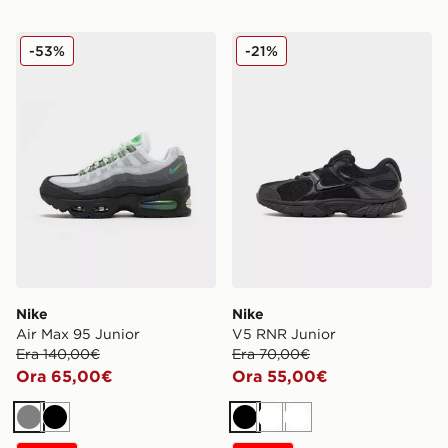
Nike Air Max 95 Junior
Nike V5 RNR Junior
-53%
-21%
Nike
Nike
Air Max 95 Junior
V5 RNR Junior
Era 140,00€
Era 70,00€
Ora 65,00€
Ora 55,00€
Grigio
Nero
Nero
Bianco
Bianco