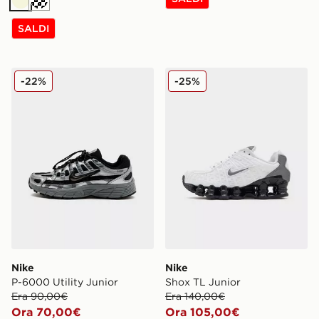
Beige
Crema
SALDI
Nike P-6000 Utility Junior
Nike Shox TL Junior
-22%
-25%
Nike
Nike
P-6000 Utility Junior
Shox TL Junior
Era 90,00€
Era 140,00€
Ora 70,00€
Ora 105,00€