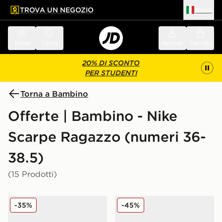
TROVA UN NEGOZIO
Italia
 contenuto principale
a a fondo pagina
Menu
Cerca
Accedi
Carrello
20% DI SCONTO
PER STUDENTI
Torna a Bambino
Offerte | Bambino - Nike
Scarpe Ragazzo (numeri 36-
38.5)
(15 Prodotti)
Nike Air Force 1 Low Junior
Nike Air Force 1 Low Junior
-35%
-45%