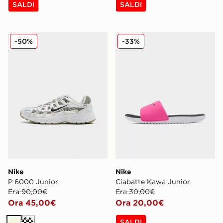
SALDI
SALDI
Nike P 6000 Junior
Nike Ciabatte Kawa Junior
-50%
-33%
Nike
Nike
P 6000 Junior
Ciabatte Kawa Junior
Era 90,00€
Era 30,00€
Ora 45,00€
Ora 20,00€
SALDI