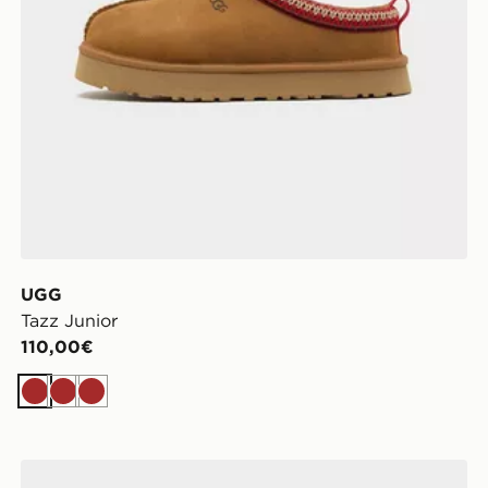
UGG
Tazz Junior
110,00€
Marrone
Marrone
Marrone
Nike Ciabatte Kawa Bambino