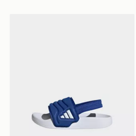
adidas Adilette Estrap 2.0 Ciabatte Neonati