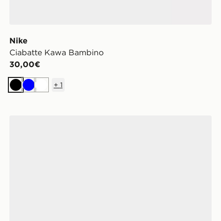
Nike
Ciabatte Kawa Bambino
30,00€
+
1
Nero
Blu
Bianco
adidas Adilette Estrap 2.0 Ciabatte Bambini