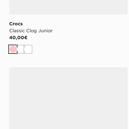
Crocs
Classic Clog Junior
40,00€
Rosa
Bianco
Bianco
adidas Ciabatte Adilette Bambino