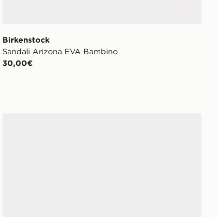
Birkenstock
Sandali Arizona EVA Bambino
30,00€
adidas Adilette Estrap 2.0 Ciabatte Neonati