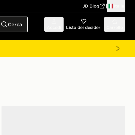
JD Blog
Italia
Cerca
Accedi
Lista dei desideri
Carrello
adidas Ciabatte Adilette Aqua Junior