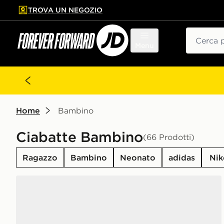
TROVA UN NEGOZIO
l contenuto principale
ta a fondo pagina
Cerca
Menu
Home
Bambino
Ciabatte Bambino
(66 Prodotti)
Ragazzo
Bambino
Neonato
adidas
Nik
Nike Sunray 4 Neonato