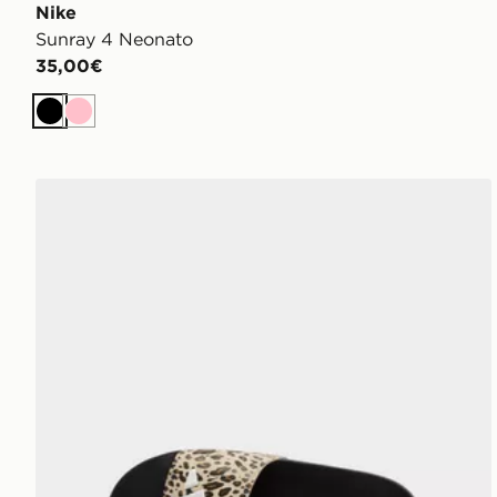
Nike
Sunray 4 Neonato
35,00€
Nero
Rosa
adidas Ciabatte Adilette Logo Junior