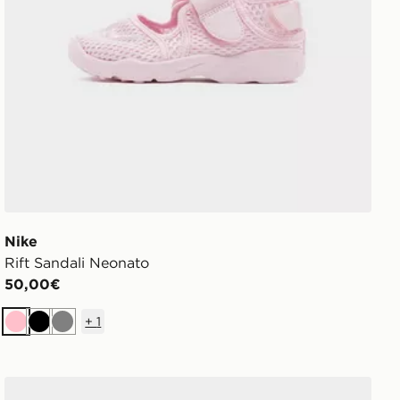
Nike
Rift Sandali Neonato
50,00€
+
1
Rosa
Nero
Grigio
Birkenstock Sandali Arizona EVA Bambino