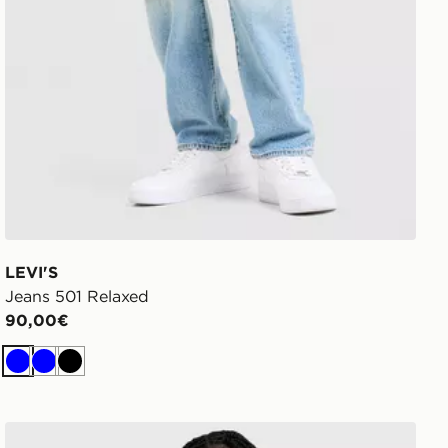
LEVI'S
Jeans 501 Relaxed
90,00€
Blu
Blu
Nero
Levi's Maglia Babytab