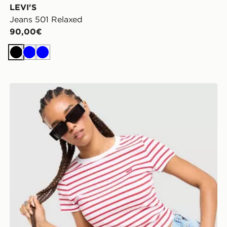
LEVI'S
Jeans 501 Relaxed
90,00€
Nero
Blu
Blu
LEVI'S Maglia Slim Stripe