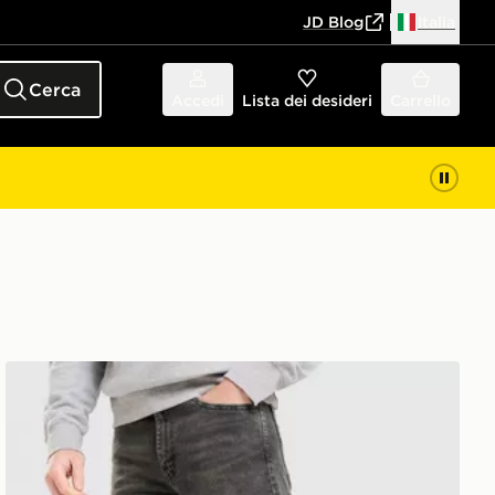
JD Blog
Italia
Cerca
Accedi
Lista dei desideri
Carrello
LEVI'S Jeans 515 Slim