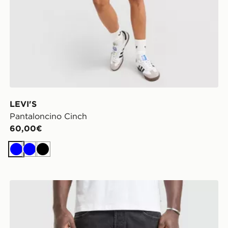
LEVI'S
Pantaloncino Cinch
60,00€
Blu
Blu
Nero
LEVI'S Jeans 501 Relaxed