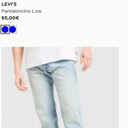
LEVI'S
Pantaloncino Low
65,00€
Blu
Blu
LEVI'S Jeans 501 Relaxed