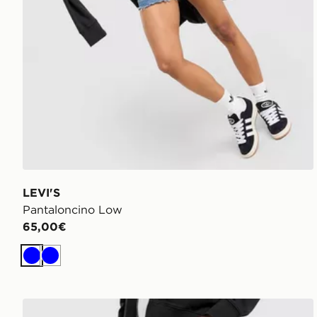
LEVI'S
Pantaloncino Low
65,00€
Blu
Blu
LEVI'S Jeans 565 Relaxed Straight Leg