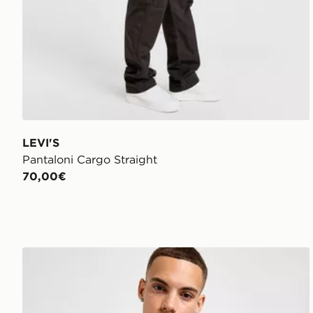
LEVI'S
Pantaloni Cargo Straight
70,00€
LEVI'S Felpa con Cappuccio Full Zip Fleece