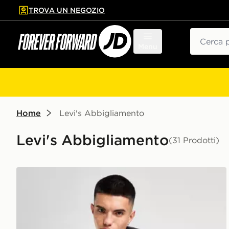
TROVA UN NEGOZIO
l contenuto principale
ta a fondo pagina
Cerca
Menu
Home
Levi's Abbigliamento
Levi's Abbigliamento
(31 Prodotti)
LEVI'S Maglia Badge Batwing