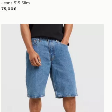
Jeans 515 Slim
75,00€
LEVI'S Pantaloncino Denim Loose 469