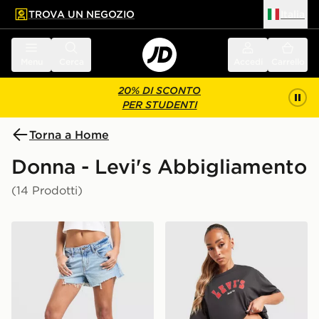
TROVA UN NEGOZIO
Italia
 contenuto principale
a a fondo pagina
Menu
Cerca
Accedi
Carrello
20% DI SCONTO
PER STUDENTI
Torna a Home
Donna - Levi's Abbigliamento
(14 Prodotti)
LEVI'S Pantaloncino Low
LEVI'S Maglia Saddle Up