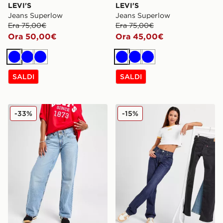
LEVI'S
LEVI'S
Jeans Superlow
Jeans Superlow
Era 75,00€
Era 75,00€
Ora 50,00€
Ora 45,00€
Blu
Blu
Blu
Blu
Blu
Blu
SALDI
SALDI
LEVI'S Jeans Superlow Loose
Levi's Low Pro Jeans Donn
-33%
-15%