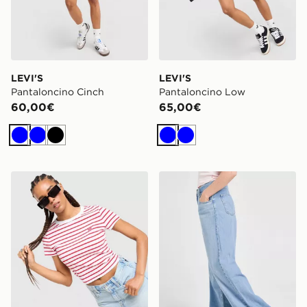
LEVI'S
LEVI'S
Pantaloncino Cinch
Pantaloncino Low
60,00€
65,00€
Blu
Blu
Nero
Blu
Blu
LEVI'S Maglia Slim Stripe
LEVI'S Baggy Jeans Cinch