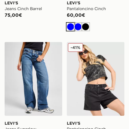
LEVI'S
LEVI'S
Jeans Cinch Barrel
Pantaloncino Cinch
75,00€
60,00€
Blu
Blu
Nero
LEVI'S Jeans Superlow
LEVI'S Pantaloncino Cinch
-41%
LEVI'S
LEVI'S
Jeans Superlow
Pantaloncino Cinch