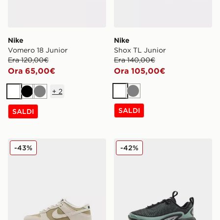
Nike
Nike
Vomero 18 Junior
Shox TL Junior
Era 120,00€
Era 140,00€
Ora 65,00€
Ora 105,00€
+
2
Bianco
Grigio
Bianco
Nero
Grigio
SALDI
SALDI
Nike Dunk Low Bambino
Nike Air Max Dn Bambino
-43%
-42%