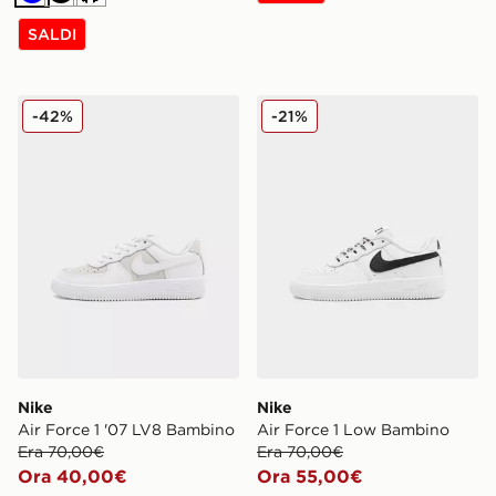
Blu
Nero
Crema
SALDI
Nike Air Force 1 '07 LV8 Bambino
Nike Air Force 1 Low Bamb
-42%
-21%
Nike
Nike
Air Force 1 '07 LV8 Bambino
Air Force 1 Low Bambino
Era 70,00€
Era 70,00€
Ora 40,00€
Ora 55,00€