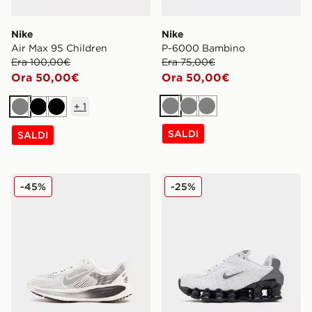
Nike
Nike
Air Max 95 Children
P-6000 Bambino
Era 100,00€
Era 75,00€
Ora 50,00€
Ora 50,00€
+
1
Grigio
Grigio
Grigio
Grigio
Nero
Nero
SALDI
SALDI
Nike Vomero 18 Junior
Nike Shox TL Junior
-45%
-25%