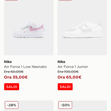
Nike
Nike
Air Force 1 Low Neonato
Air Force 1 Junior
Era 60,00€
Era 100,00€
Ora 35,00€
Ora 65,00€
SALDI
SALDI
Nike Dunk Low Bambino
Nike Ciabatte Kawa Bambi
-28%
-50%