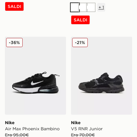
SALDI
+
1
Bianco
Bianco
Bianco
SALDI
Nike Air Max Phoenix Bambino
Nike V5 RNR Junior
-36%
-21%
Nike
Nike
Air Max Phoenix Bambino
V5 RNR Junior
Era 95,00€
Era 70,00€