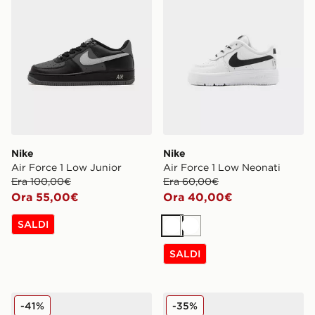
Nike
Nike
Air Force 1 Low Junior
Air Force 1 Low Neonati
Era 100,00€
Era 60,00€
Ora 55,00€
Ora 40,00€
SALDI
Bianco
Bianco
SALDI
Nike Air Force 1 Low Neonato
Nike Air Force 1 Junior
-41%
-35%