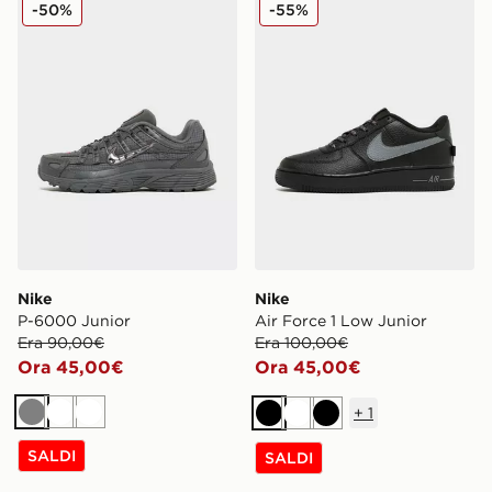
Nike P-6000 Junior
Nike Air Force 1 Low Junior
-50%
-55%
Nike
Nike
P-6000 Junior
Air Force 1 Low Junior
Era 90,00€
Era 100,00€
Ora 45,00€
Ora 45,00€
+
1
Grigio
Bianco
Bianco
Nero
Bianco
Nero
SALDI
SALDI