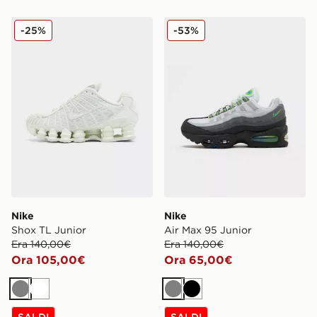
Nike Shox TL Junior
Nike Air Max 95 Junior
-25%
-53%
Nike
Nike
Shox TL Junior
Air Max 95 Junior
Era 140,00€
Era 140,00€
Ora 105,00€
Ora 65,00€
Grigio
Bianco
Grigio
Nero
SALDI
SALDI