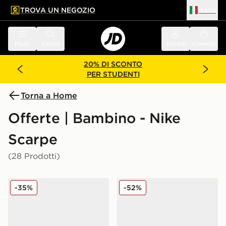
TROVA UN NEGOZIO
Italia
 contenuto principale
a a fondo pagina
Menu
Cerca
Accedi
Carrello
20% DI SCONTO
PER STUDENTI
Torna a Home
Offerte | Bambino - Nike
Scarpe
(28 Prodotti)
Nike Air Force 1 Low Junior
Nike Dunk Low Junior
-35%
-52%