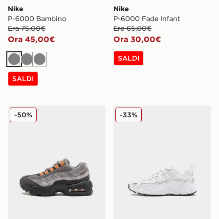
Nike
Nike
P-6000 Bambino
P-6000 Fade Infant
Era 75,00€
Era 65,00€
Ora 45,00€
Ora 30,00€
SALDI
Grigio
Grigio
Grigio
SALDI
Nike Air Max 95 Children
Nike P-6000 Bambino
-50%
-33%