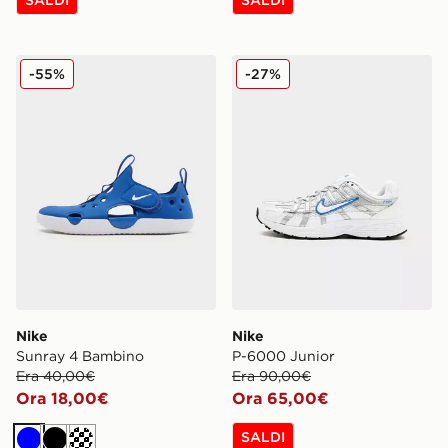
Nike Sunray 4 Bambino
Nike P-6000 Junior
-55%
-27%
Nike
Nike
Sunray 4 Bambino
P-6000 Junior
Era 40,00€
Era 90,00€
Ora 18,00€
Ora 65,00€
SALDI