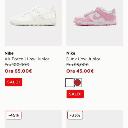
Nike
Nike
Air Force 1 Low Junior
Dunk Low Junior
Era 100,00€
Era 95,00€
Ora 65,00€
Ora 45,00€
SALDI
Bianco
Marrone
SALDI
Nike Air Force 1 Low Junior
Nike Air Force 1 Low Neona
-45%
-33%