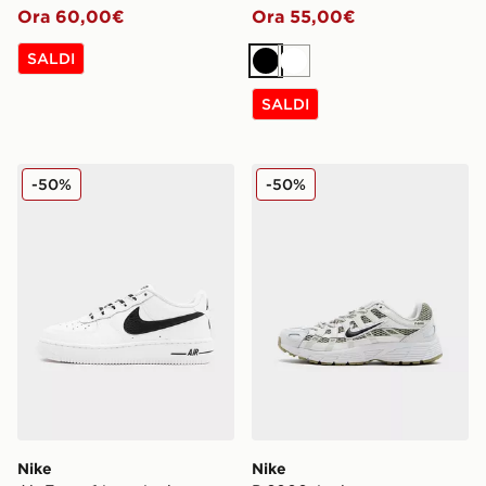
Ora 60,00€
Ora 55,00€
SALDI
Nero
Bianco
SALDI
Nike Air Force 1 Low Junior
Nike P 6000 Junior
-50%
-50%
Nike
Nike