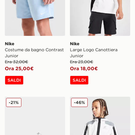
Nike
Nike
Costume da bagno Contrast
Large Logo Canottiera
Junior
Junior
Era 32,00€
Era 23,00€
Ora 25,00€
Ora 18,00€
SALDI
SALDI
Nike Air Force 1 Low Bambino
Nike Felpa con Cappuccio F
-21%
-46%