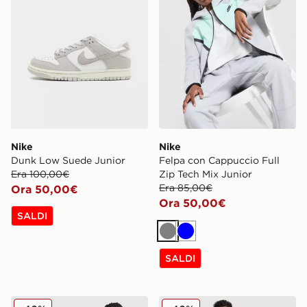
Nike
Nike
Dunk Low Suede Junior
Felpa con Cappuccio Full
Era 100,00€
Zip Tech Mix Junior
Era 85,00€
Ora 50,00€
Ora 50,00€
SALDI
Grigio
Blu
SALDI
Nike Joggers Tech Mix Junior
Nike Pantaloni della tuta T