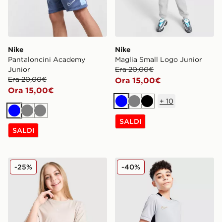
Nike
Nike
Pantaloncini Academy
Maglia Small Logo Junior
Junior
Era 20,00€
Era 20,00€
Ora 15,00€
Ora 15,00€
+
10
Blu
Grigio
Nero
Blu
Grigio
Grigio
SALDI
SALDI
Nike Maglia Boxy Bambina Junior
Nike Maglia Academy Junio
-25%
-40%