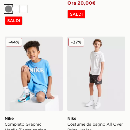
Ora 20,00€
Grigio
Bianco
Bianco
SALDI
SALDI
Nike Completo Graphic Maglia/Pantaloncino Bambino
Nike Costume da bagno All 
-44%
-37%
Nike
Nike
Completo Graphic
Costume da bagno All Over
Maglia/Pantaloncino
Print Junior