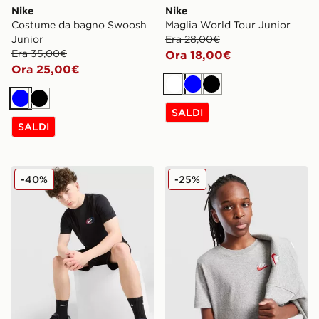
Nike
Nike
Costume da bagno Swoosh
Maglia World Tour Junior
Junior
Era 28,00€
Era 35,00€
Ora 18,00€
Ora 25,00€
Bianco
Blu
Nero
Blu
Nero
SALDI
SALDI
Nike Maglia World Tour Junior
Nike Maglia Small Logo Jun
-40%
-25%