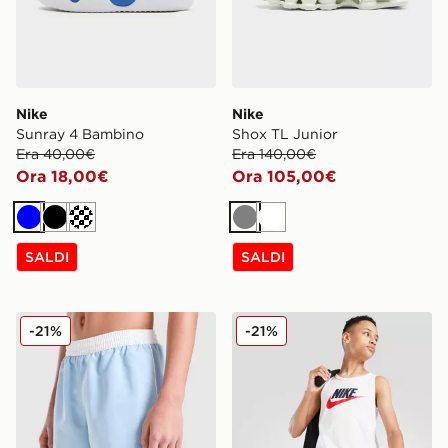
Nike
Nike
Sunray 4 Bambino
Shox TL Junior
Era 40,00€
Era 140,00€
Ora 18,00€
Ora 105,00€
Blu
Nero
Crema
Grigio
Bianco
SALDI
SALDI
Nike Costume da bagno Contrast Junior
Nike Large Logo Canottiera
-21%
-21%