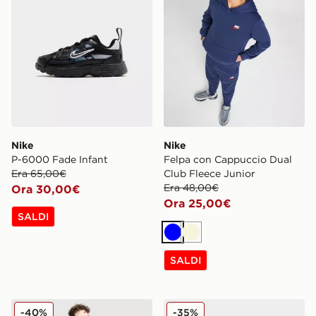
Nike
Nike
P-6000 Fade Infant
Felpa con Cappuccio Dual
Era 65,00€
Club Fleece Junior
Era 48,00€
Ora 30,00€
Ora 25,00€
SALDI
Blu
Beige
SALDI
Nike Maglia World Tour Junior
Nike Maglia Air Max Junior
-40%
-35%