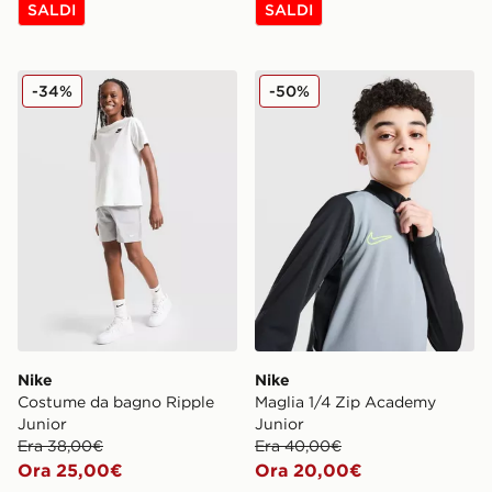
SALDI
SALDI
Nike Costume da bagno Ripple Junior
Nike Maglia 1/4 Zip Acade
-34%
-50%
Nike
Nike
Costume da bagno Ripple
Maglia 1/4 Zip Academy
Junior
Junior
Era 38,00€
Era 40,00€
Ora 25,00€
Ora 20,00€