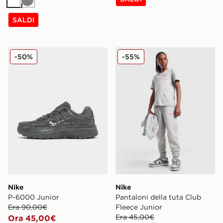
Bianco
Grigio
SALDI
Nike P-6000 Junior
Nike Pantaloni della tuta C
-50%
-55%
Nike
Nike
P-6000 Junior
Pantaloni della tuta Club
Era 90,00€
Fleece Junior
Era 45,00€
Ora 45,00€