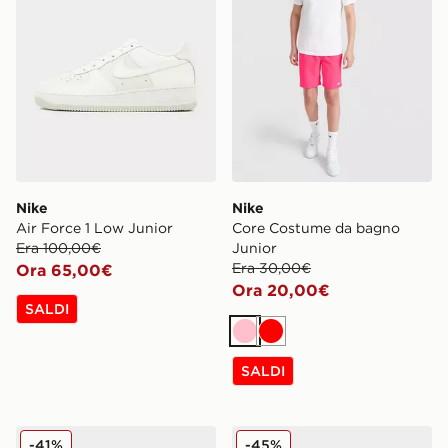
Nike
Nike
Air Force 1 Low Junior
Core Costume da bagno
Era 100,00€
Junior
Era 30,00€
Ora 65,00€
Ora 20,00€
SALDI
Rosa
Rosso
SALDI
Nike Air Force 1 Low Neonato
Nike Air Force 1 Low Junior
-41%
-45%