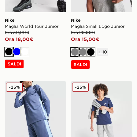
Nike
Nike
Maglia World Tour Junior
Maglia Small Logo Junior
Era 30,00€
Era 20,00€
Ora 18,00€
Ora 15,00€
+
10
Nero
Blu
Bianco
Grigio
Grigio
Nero
SALDI
SALDI
Nike Pantaloncini Academy Junior
Nike Maglia Small Logo Jun
-25%
-25%