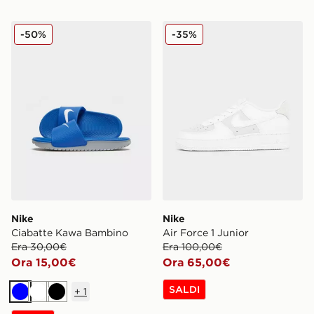
Nike Ciabatte Kawa Bambino
Nike Air Force 1 Junior
-50%
-35%
Nike
Nike
Ciabatte Kawa Bambino
Air Force 1 Junior
Era 30,00€
Era 100,00€
Ora 15,00€
Ora 65,00€
SALDI
+
1
Blu
Bianco
Nero