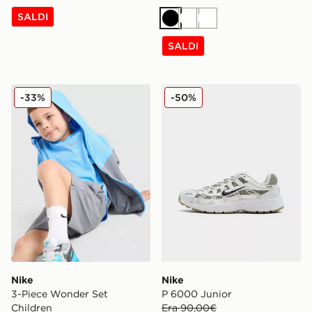
SALDI
Nero
Bianco
Bianco
SALDI
Nike 3-Piece Wonder Set Children
Nike P 6000 Junior
-33%
-50%
Nike
Nike
3-Piece Wonder Set
P 6000 Junior
Children
Era 90,00€