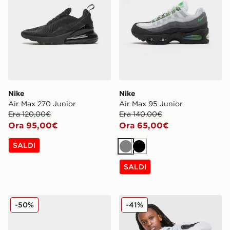
Nike
Nike
Air Max 270 Junior
Air Max 95 Junior
Era 120,00€
Era 140,00€
Ora 95,00€
Ora 65,00€
SALDI
Grigio
Nero
SALDI
Nike Dunk Low Suede Junior
Nike Felpa con Cappuccio F
-50%
-41%