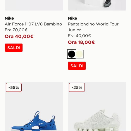
Nike
Nike
Air Force 1 '07 LV8 Bambino
Pantaloncino World Tour
Era 70,00€
Junior
Era 40,00€
Ora 40,00€
Ora 18,00€
SALDI
Nero
Beige
SALDI
Nike Sunray 4 Bambino
Nike Shox TL Junior
-55%
-25%