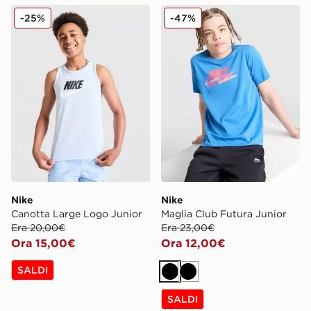
Nike Canotta Large Logo Junior
Nike Maglia Club Futura Ju
-25%
-47%
Nike
Nike
Canotta Large Logo Junior
Maglia Club Futura Junior
Era 20,00€
Era 23,00€
Ora 15,00€
Ora 12,00€
SALDI
Nero
Nero
SALDI