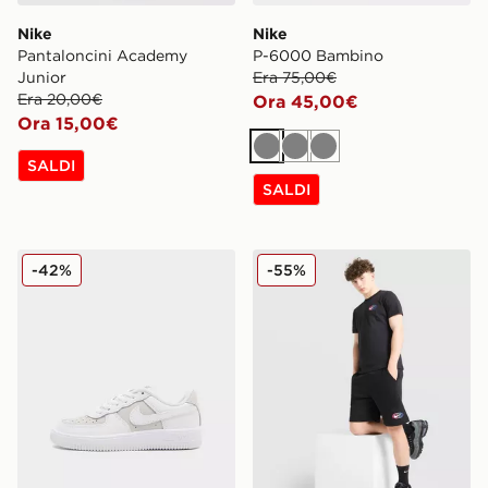
Nike
Nike
Pantaloncini Academy
P-6000 Bambino
Junior
Era 75,00€
Era 20,00€
Ora 45,00€
Ora 15,00€
Grigio
Grigio
Grigio
SALDI
SALDI
Nike Air Force 1 '07 LV8 Bambino
Nike Pantaloncino World To
-42%
-55%