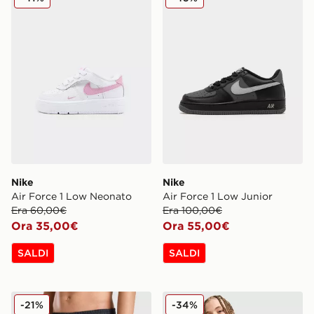
Nike
Nike
Air Force 1 Low Neonato
Air Force 1 Low Junior
Era 60,00€
Era 100,00€
Ora 35,00€
Ora 55,00€
SALDI
SALDI
Nike Costume da bagno Fade Junior
Nike Maglia Club Futura Ju
-21%
-34%