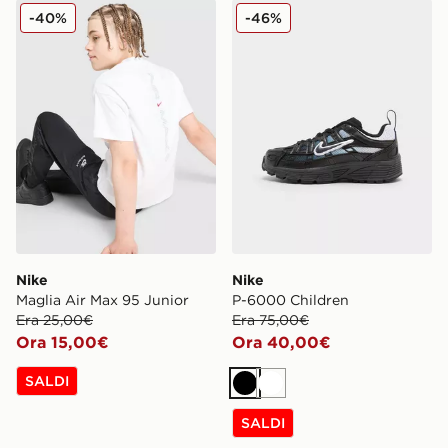
Nike Maglia Air Max 95 Junior
Nike P-6000 Children
-40%
-46%
Nike
Nike
Maglia Air Max 95 Junior
P-6000 Children
Era 25,00€
Era 75,00€
Ora 15,00€
Ora 40,00€
SALDI
Nero
Bianco
SALDI