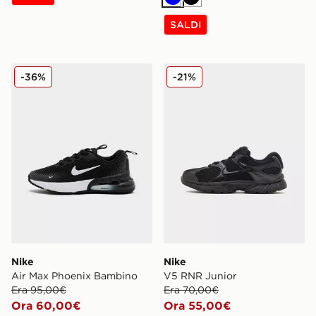
Blu
Nero
SALDI
Nike Air Max Phoenix Bambino
Nike V5 RNR Junior
-36%
-21%
Nike
Nike
Air Max Phoenix Bambino
V5 RNR Junior
Era 95,00€
Era 70,00€
Ora 60,00€
Ora 55,00€