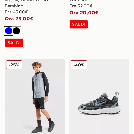
Bambino
Era 32,00€
Era 45,00€
Ora 20,00€
Ora 25,00€
SALDI
Blu
Nero
SALDI
Nike Pantaloncini Academy Junior
Nike P-6000 Bambino
-25%
-40%