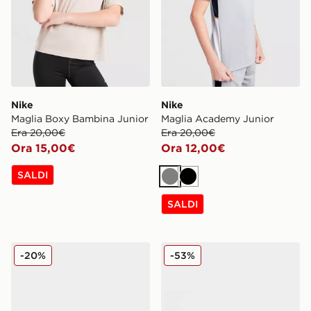
Nike
Nike
Maglia Boxy Bambina Junior
Maglia Academy Junior
Era 20,00€
Era 20,00€
Ora 15,00€
Ora 12,00€
SALDI
Grigio
Nero
SALDI
Nike Air Max 270 Junior
Nike Air Max 95 Junior
-20%
-53%