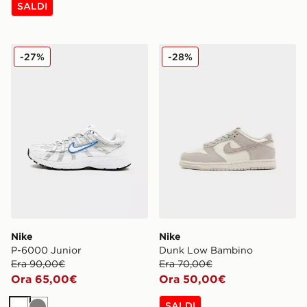
SALDI
Nike P-6000 Junior
Nike Dunk Low Bambino
-27%
-28%
Nike
Nike
P-6000 Junior
Dunk Low Bambino
Era 90,00€
Era 70,00€
Ora 65,00€
Ora 50,00€
SALDI