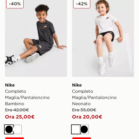
Nike Completo Maglia/Pantaloncino Bambino
Nike Completo Maglia/Pant
-40%
-42%
Nike
Nike
Completo
Completo
Maglia/Pantaloncino
Maglia/Pantaloncino
Bambino
Neonato
Era 42,00€
Era 35,00€
Ora 25,00€
Ora 20,00€
Nero
Bianco
Bianco
Nero