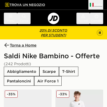
TROVA UN NEGOZIO
Italia
 contenuto principale
a a fondo pagina
Menu
Cerca
Accedi
Carrello
20% DI SCONTO
PER STUDENTI
Torna a Home
Saldi Nike Bambino - Offerte
(242 Prodotti)
Abbigliamento
Scarpe
T-Shirt
Pantaloncini
Air Force 1
Nike Air Force 1 Low Junior
Nike Core Costume da bag
-35%
-33%