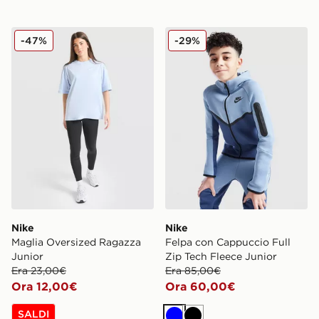
Nike Maglia Oversized Ragazza Junior
Nike Felpa con Cappuccio F
-47%
-29%
Nike
Nike
Maglia Oversized Ragazza
Felpa con Cappuccio Full
Junior
Zip Tech Fleece Junior
Era 23,00€
Era 85,00€
Ora 12,00€
Ora 60,00€
SALDI