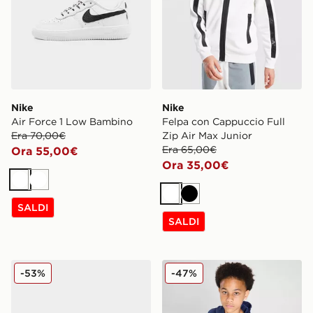
Nike
Nike
Air Force 1 Low Bambino
Felpa con Cappuccio Full
Era 70,00€
Zip Air Max Junior
Era 65,00€
Ora 55,00€
Ora 35,00€
Bianco
Bianco
Bianco
Nero
SALDI
SALDI
Nike P-6000 Fade Infant
Nike Felpa con Cappuccio 
-53%
-47%