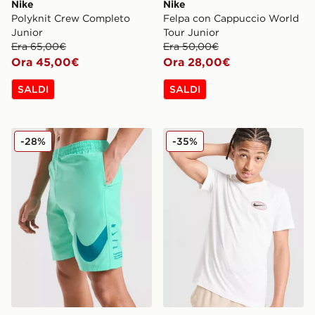
Nike
Nike
Polyknit Crew Completo
Felpa con Cappuccio World
Junior
Tour Junior
Era 65,00€
Era 50,00€
Ora 45,00€
Ora 28,00€
SALDI
SALDI
Nike Costume da bagno Swoosh Junior
Nike Maglia World Tour Jun
-28%
-35%