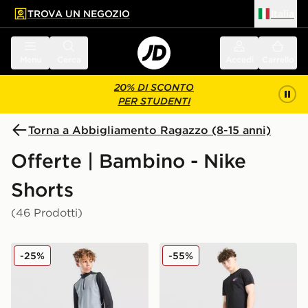
TROVA UN NEGOZIO
Italia
 contenuto principale
a a fondo pagina
Menu
Cerca
Accedi
Carrello
20% DI SCONTO
PER STUDENTI
Torna a Abbigliamento Ragazzo (8-15 anni)
Offerte | Bambino - Nike
Shorts
(46 Prodotti)
Nike Pantaloncini Academy Junior
Nike Pantaloncino World To
-25%
-55%