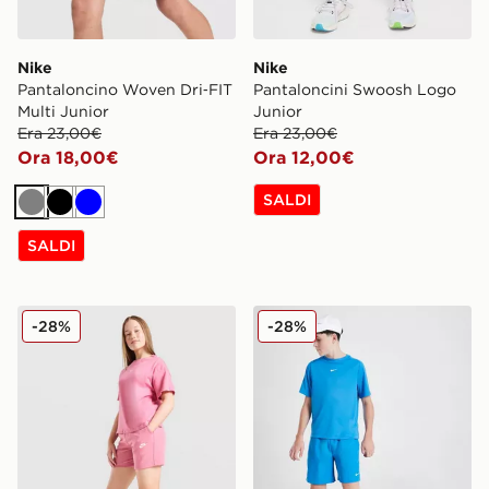
Nike
Nike
Pantaloncino Woven Dri‑FIT
Pantaloncini Swoosh Logo
Multi Junior
Junior
Era 23,00€
Era 23,00€
Ora 18,00€
Ora 12,00€
SALDI
Grigio
Nero
Blu
SALDI
Nike Pantaloncino French Terry Ragazza Junior
Nike Pantaloncino Woven Dr
-28%
-28%