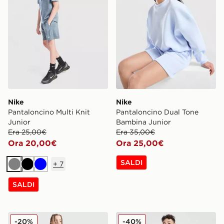
Nike
Nike
Pantaloncino Multi Knit
Pantaloncino Dual Tone
Junior
Bambina Junior
Era 25,00€
Era 35,00€
Ora 20,00€
Ora 25,00€
SALDI
+
7
Grigio
Nero
Blu
SALDI
Nike Pantaloncino Multi Knit Junior
Nike Pantaloncino Challeng
-20%
-40%