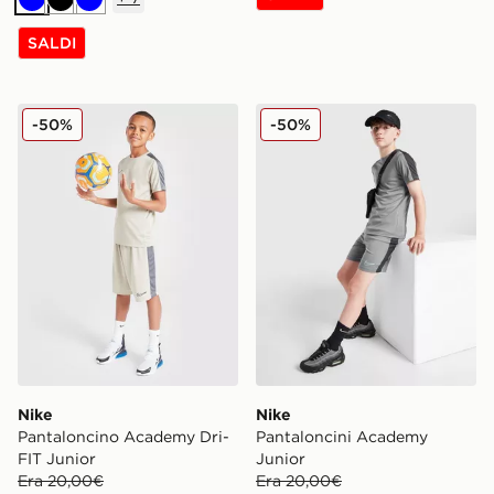
Blu
Nero
Blu
SALDI
Nike Pantaloncino Academy Dri-FIT Junior
Nike Pantaloncini Academy
-50%
-50%
Nike
Nike
Pantaloncino Academy Dri-
Pantaloncini Academy
FIT Junior
Junior
Era 20,00€
Era 20,00€