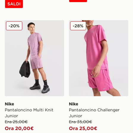
SALDI
Nike Pantaloncino Multi Knit Junior
Nike Pantaloncino Challeng
-20%
-28%
Nike
Nike
Pantaloncino Multi Knit
Pantaloncino Challenger
Junior
Junior
Era 25,00€
Era 35,00€
Ora 20,00€
Ora 25,00€