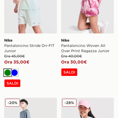
Nike
Nike
Pantaloncino Stride Dri-FIT
Pantaloncino Woven All
Junior
Over Print Ragazza Junior
Era 45,00€
Era 40,00€
Ora 35,00€
Ora 30,00€
SALDI
Verde
Blu
SALDI
Nike Pantaloncino Multi Knit Junior
Nike Pantaloncino Dual To
-20%
-28%