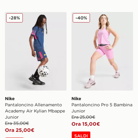
Nike Pantaloncino Allenamento Academy Air Kylian M
Nike Pantaloncino Pro 5 B
-28%
-40%
Nike
Nike
Pantaloncino Allenamento
Pantaloncino Pro 5 Bambina
Academy Air Kylian Mbappe
Junior
Junior
Era 25,00€
Era 35,00€
Ora 15,00€
Ora 25,00€
SALDI