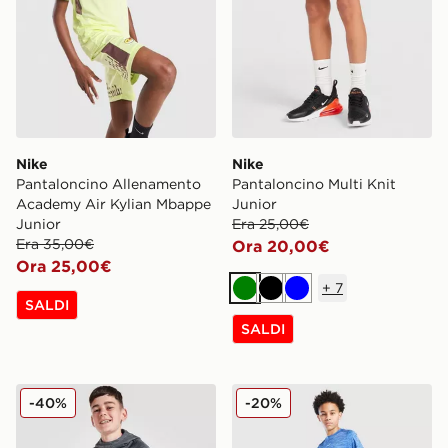
Nike
Nike
Pantaloncino Allenamento
Pantaloncino Multi Knit
Academy Air Kylian Mbappe
Junior
Junior
Era 25,00€
Era 35,00€
Ora 20,00€
Ora 25,00€
+
7
Verde
Nero
Blu
SALDI
SALDI
Nike Pantaloncino Challenger Junior
Nike Pantaloncino Multi Kni
-40%
-20%