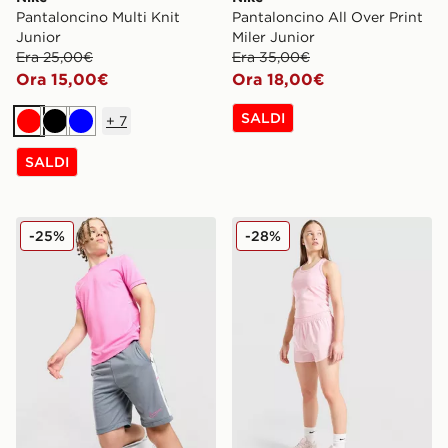
Pantaloncino Multi Knit
Pantaloncino All Over Print
Junior
Miler Junior
Era 25,00€
Era 35,00€
Ora 15,00€
Ora 18,00€
SALDI
+
7
Rosso
Nero
Blu
SALDI
Nike Pantaloncino Academy Dri-FIT Junior
Nike Pantaloncino Dri-FIT
-25%
-28%