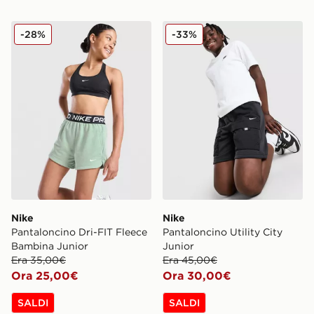
Nike Pantaloncino Dri-FIT Fleece Bambina Junior
Nike Pantaloncino Utility Ci
-28%
-33%
Nike
Nike
Pantaloncino Dri-FIT Fleece
Pantaloncino Utility City
Bambina Junior
Junior
Era 35,00€
Era 45,00€
Ora 25,00€
Ora 30,00€
SALDI
SALDI