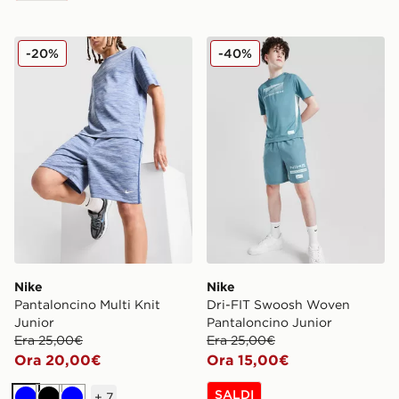
Nike Pantaloncino Multi Knit Junior
Nike Dri-FIT Swoosh Woven
-20%
-40%
Nike
Nike
Pantaloncino Multi Knit
Dri-FIT Swoosh Woven
Junior
Pantaloncino Junior
Era 25,00€
Era 25,00€
Ora 20,00€
Ora 15,00€
SALDI
+
7