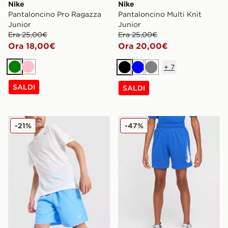
Nike
Nike
Pantaloncino Pro Ragazza
Pantaloncino Multi Knit
Junior
Junior
Era 25,00€
Era 25,00€
Ora 18,00€
Ora 20,00€
+
7
Verde
Rosa
Nero
Blu
Grigio
SALDI
SALDI
Nike Pantaloncino Woven Dri‑FIT Multi Junior
Nike Pantaloncini Swoosh 
-21%
-47%