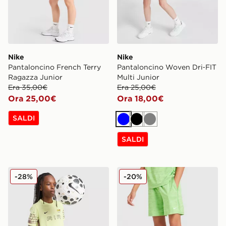
Nike
Nike
Pantaloncino French Terry
Pantaloncino Woven Dri‑FIT
Ragazza Junior
Multi Junior
Era 35,00€
Era 25,00€
Ora 25,00€
Ora 18,00€
SALDI
Blu
Nero
Grigio
SALDI
Nike Pantaloncino Allenamento Academy Air Kylian M
Nike Pantaloncino Multi Kni
-28%
-20%