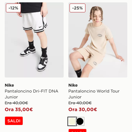
Nike Pantaloncino Dri-FIT DNA Junior
Nike Pantaloncino World To
-12%
-25%
Nike
Nike
Pantaloncino Dri-FIT DNA
Pantaloncino World Tour
Junior
Junior
Era 40,00€
Era 40,00€
Ora 35,00€
Ora 30,00€
SALDI
Beige
Nero