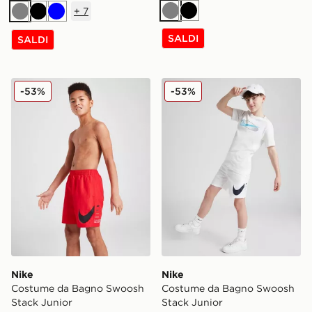
+
7
Grigio
Nero
Grigio
Nero
Blu
SALDI
SALDI
Nike Costume da Bagno Swoosh Stack Junior
Nike Costume da Bagno Sw
-53%
-53%
Nike
Nike
Costume da Bagno Swoosh
Costume da Bagno Swoosh
Stack Junior
Stack Junior