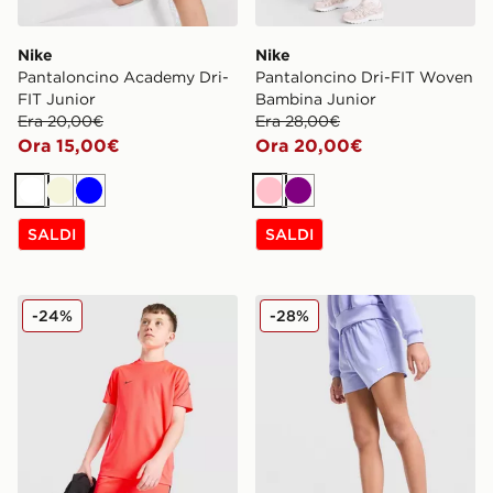
Nike
Nike
Pantaloncino Academy Dri-
Pantaloncino Dri-FIT Woven
FIT Junior
Bambina Junior
Era 20,00€
Era 28,00€
Ora 15,00€
Ora 20,00€
Bianco
Beige
Blu
Rosa
Viola
SALDI
SALDI
Nike Pantaloncino Strike Junior
Nike Pantaloncino Dri-FIT
-24%
-28%