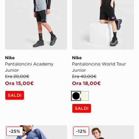
Nike
Nike
Pantaloncini Academy
Pantaloncino World Tour
Junior
Junior
Era 20,00€
Era 40,00€
Ora 15,00€
Ora 18,00€
SALDI
Nero
Beige
SALDI
Nike Pantaloncini Academy Junior
Nike Pantaloncino DNA Dri 
-25%
-12%