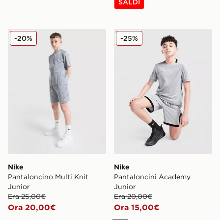
SALDI
Nike Pantaloncino Multi Knit Junior
Nike Pantaloncini Academy
-20%
-25%
Nike
Nike
Pantaloncino Multi Knit
Pantaloncini Academy
Junior
Junior
Era 25,00€
Era 20,00€
Ora 20,00€
Ora 15,00€