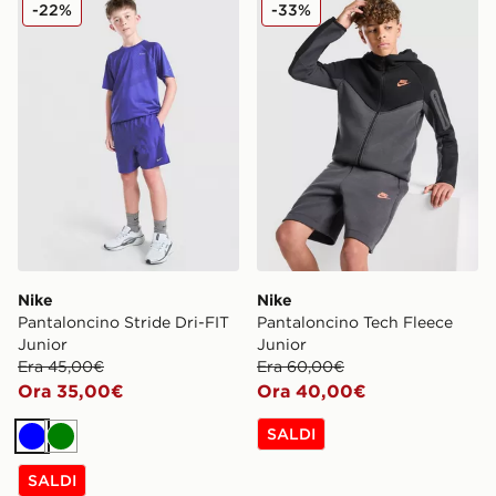
Nike Pantaloncino Stride Dri-FIT Junior
Nike Pantaloncino Tech Fle
-22%
-33%
Nike
Nike
Pantaloncino Stride Dri-FIT
Pantaloncino Tech Fleece
Junior
Junior
Era 45,00€
Era 60,00€
Ora 35,00€
Ora 40,00€
SALDI
Blu
Verde
SALDI