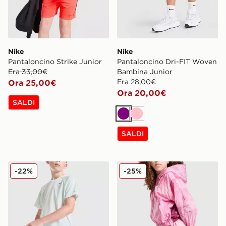
Nike
Nike
Pantaloncino Strike Junior
Pantaloncino Dri-FIT Woven
Era 33,00€
Bambina Junior
Era 28,00€
Ora 25,00€
Ora 20,00€
SALDI
Viola
Rosa
SALDI
Nike Pantaloncino Stride Dri-FIT Junior
Nike Pantaloncino Woven Al
-22%
-25%