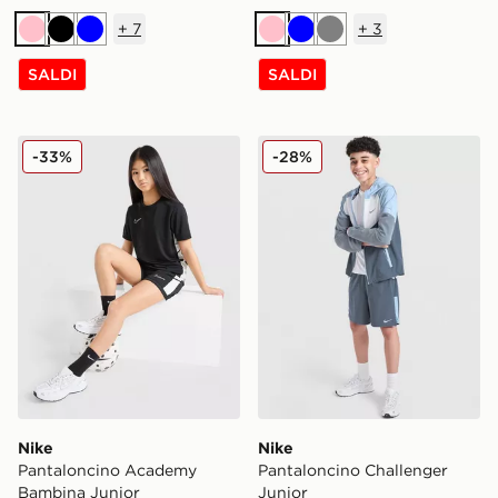
+
7
+
3
Rosa
Nero
Blu
Rosa
Blu
Grigio
SALDI
SALDI
Nike Pantaloncino Academy Bambina Junior
Nike Pantaloncino Challeng
-33%
-28%
Nike
Nike
Pantaloncino Academy
Pantaloncino Challenger
Bambina Junior
Junior