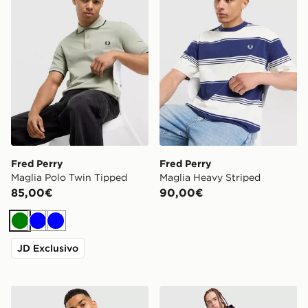
Fred Perry
Fred Perry
Maglia Polo Twin Tipped
Maglia Heavy Striped
85,00€
90,00€
Verde
Blu
Blu
JD Exclusivo
Fred Perry Felpa Girocollo 1/2 Zip Original Stack
Fred Perry Giacca Antive