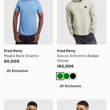
Fred Perry
Fred Perry
Maglia Back Graphic
Giacca Antivento Badge
Woven
60,00€
165,00€
JD Exclusivo
Verde
Verde
Nero
JD Exclusivo
Fred Perry Maglia Polo Twin Tipped
Fred Perry Maglia Heavy St