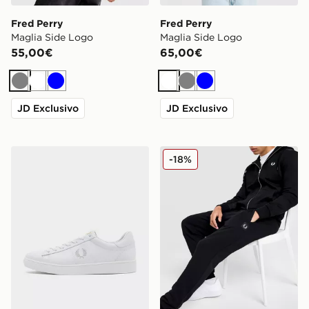
Fred Perry
Fred Perry
Maglia Side Logo
Maglia Side Logo
55,00€
65,00€
Grigio
Bianco
Blu
Bianco
Grigio
Blu
JD Exclusivo
JD Exclusivo
Fred Perry Spencer Leather
Fred Perry Pantaloni della
-18%