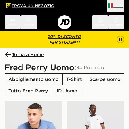
TROVA UN NEGOZIO
Italia
 contenuto principale
a a fondo pagina
Menu
Cerca
Accedi
Carrello
20% DI SCONTO
PER STUDENTI
Torna a Home
Fred Perry Uomo
(34 Prodotti)
Abbigliamento uomo
T-Shirt
Scarpe uomo
Tutto Fred Perry
JD Uomo
Fred Perry Maglia Twin Tipped
Fred Perry Maglia Tape