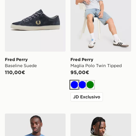
Fred Perry
Fred Perry
Baseline Suede
Maglia Polo Twin Tipped
110,00€
95,00€
Blu
Blu
Verde
JD Exclusivo
Fred Perry Maglia Back Graphic
Fred Perry Giacca Antive