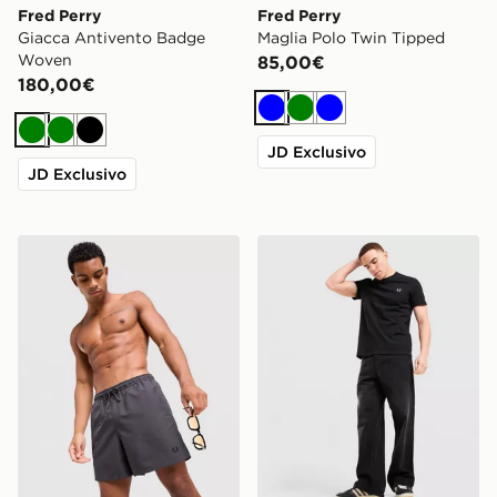
Fred Perry
Fred Perry
Giacca Antivento Badge
Maglia Polo Twin Tipped
Woven
85,00€
180,00€
Blu
Verde
Blu
Verde
Verde
Nero
JD Exclusivo
JD Exclusivo
Fred Perry Costume da bagno Side Laurel Wreath
Fred Perry Maglia Piqué