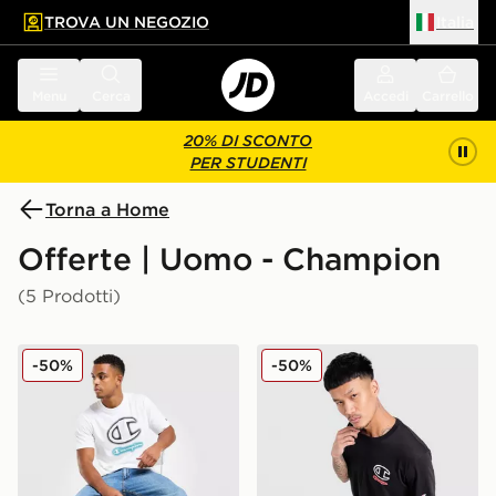
TROVA UN NEGOZIO
Italia
 contenuto principale
a a fondo pagina
Menu
Cerca
Accedi
Carrello
20% DI SCONTO
PER STUDENTI
Torna a Home
Offerte | Uomo - Champion
(5 Prodotti)
Champion Maglia Large Logo V2
Champion Maglia Small Lo
-50%
-50%