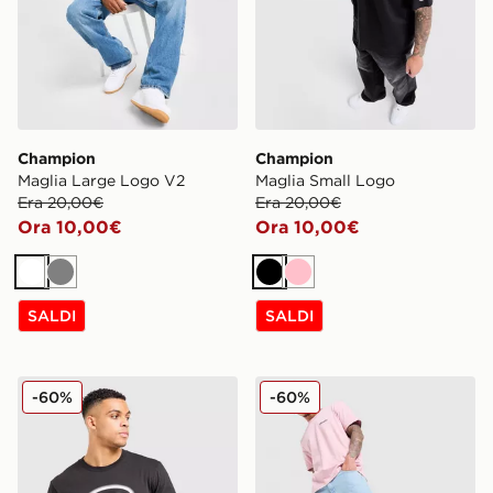
Champion
Champion
Maglia Large Logo V2
Maglia Small Logo
Era 20,00€
Era 20,00€
Ora 10,00€
Ora 10,00€
Bianco
Grigio
Nero
Rosa
SALDI
SALDI
Champion Maglia Large Logo V2
Champion Maglia Small Lo
-60%
-60%