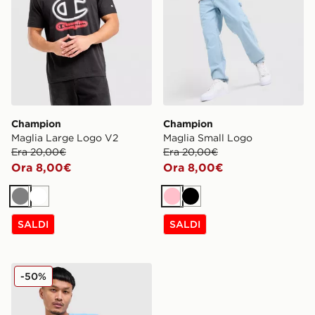
Champion
Champion
Maglia Large Logo V2
Maglia Small Logo
Era 20,00€
Era 20,00€
Ora 8,00€
Ora 8,00€
Grigio
Bianco
Rosa
Nero
SALDI
SALDI
Champion Maglia Large Logo
-50%