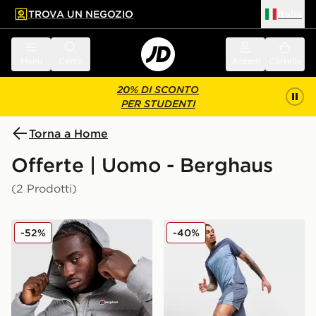
TROVA UN NEGOZIO
Italia
 contenuto principale
a a fondo pagina
Menu
Cerca
Accedi
Carrello
20% DI SCONTO
PER STUDENTI
Torna a Home
Offerte | Uomo - Berghaus
(2 Prodotti)
Berghaus Giubbotto Chulu Padded
Berghaus Pantaloncino St
-52%
-40%