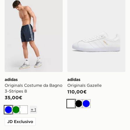
adidas Originals Costume da Bagno 3-Stripes 8
adidas Originals Gazelle
adidas
adidas
Originals Costume da Bagno
Originals Gazelle
3-Stripes 8
110,00€
35,00€
Bianco
Nero
Blu
+
1
Blu
Verde
Bianco
JD Exclusivo