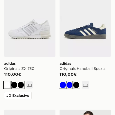
adidas
adidas
Originals ZX 750
Originals Handball Spezial
110,00€
110,00€
+
1
+
3
Bianco
Nero
Nero
Blu
Blu
Nero
JD Exclusivo
adidas Originals Stan Smith
adidas Originals Polo Rugb