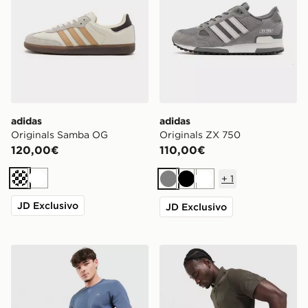
adidas
adidas
Originals Samba OG
Originals ZX 750
120,00€
110,00€
+
1
Crema
Bianco
Grigio
Nero
Bianco
JD Exclusivo
JD Exclusivo
adidas Originals Pantaloncino Waffle
adidas Originals Polo Waffl