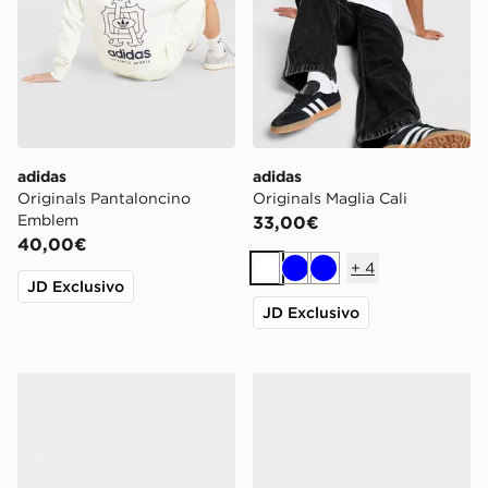
adidas
adidas
Originals Pantaloncino
Originals Maglia Cali
Emblem
33,00€
40,00€
+
4
Bianco
Blu
Blu
JD Exclusivo
JD Exclusivo
adidas Originals Samba OG
adidas Originals ZX 750