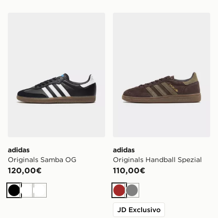
adidas Originals Samba OG
adidas Originals Handball S
adidas
adidas
Originals Samba OG
Originals Handball Spezial
120,00€
110,00€
Nero
Bianco
Bianco
Marrone
Grigio
JD Exclusivo