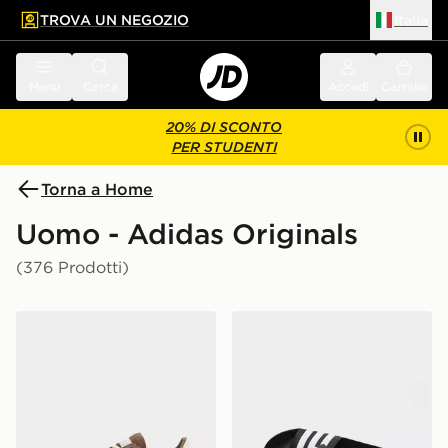
TROVA UN NEGOZIO
Italia
 contenuto principale
a a fondo pagina
Menu
Cerca
Accedi
Carrello
20% DI SCONTO
PER STUDENTI
Torna a Home
Uomo - Adidas Originals
(376 Prodotti)
adidas Originals Handball Spezial
adidas Ciabatte Adilette