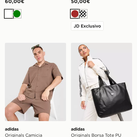
60,00€
50,00€
Bianco
Verde
Marrone
Crema
JD Exclusivo
adidas Originals Camicia Seersucker
adidas Originals Borsa Tote 
adidas
adidas
Originals Camicia
Originals Borsa Tote PU