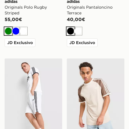
adidas
adidas
Originals Polo Rugby
Originals Pantaloncino
Striped
Terrace
55,00€
40,00€
Verde
Blu
Bianco
Nero
Bianco
JD Exclusivo
JD Exclusivo
adidas Originals Pantaloncino Poly
adidas Originals Maglia Cali