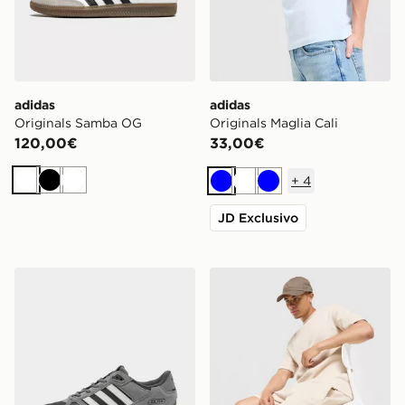
adidas
adidas
Originals Samba OG
Originals Maglia Cali
120,00€
33,00€
+
4
Bianco
Nero
Bianco
Blu
Bianco
Blu
JD Exclusivo
adidas Originals ZX 750
adidas Originals Pantalonc