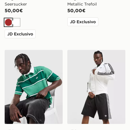
Seersucker
Metallic Trefoil
50,00€
50,00€
JD Exclusivo
Marrone
Bianco
JD Exclusivo
adidas Originals Polo Rugby Striped
adidas Originals Pantalonci