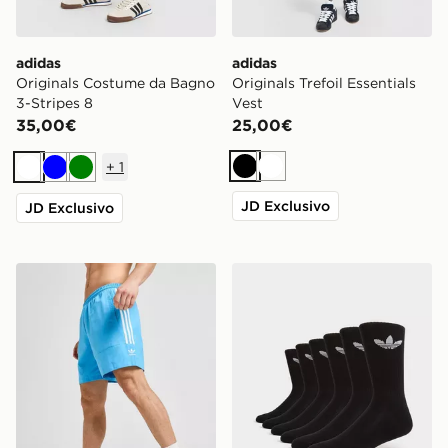
adidas
adidas
Originals Costume da Bagno
Originals Trefoil Essentials
3-Stripes 8
Vest
35,00€
25,00€
+
1
Nero
Bianco
Bianco
Blu
Verde
JD Exclusivo
JD Exclusivo
adidas Originals Costume da Bagno Lock Up
adidas Originals Set 6 Calz