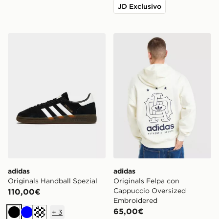
JD Exclusivo
adidas Originals Handball Spezial
adidas Originals Felpa co
adidas
adidas
Originals Handball Spezial
Originals Felpa con
Cappuccio Oversized
110,00€
Embroidered
65,00€
+
3
Nero
Blu
Crema