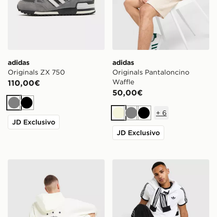
adidas
adidas
Originals ZX 750
Originals Pantaloncino
Waffle
110,00€
50,00€
Grigio
Nero
+
6
Beige
Grigio
Nero
JD Exclusivo
JD Exclusivo
adidas Originals Pantaloncino Emblem
adidas Originals Maglia Cali