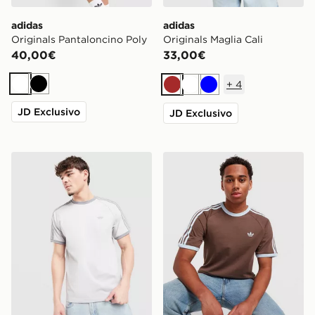
adidas
adidas
Originals Pantaloncino Poly
Originals Maglia Cali
40,00€
33,00€
+
4
Bianco
Nero
Marrone
Bianco
Blu
JD Exclusivo
JD Exclusivo
adidas Originals Maglia Cali
adidas Originals Maglia Cali