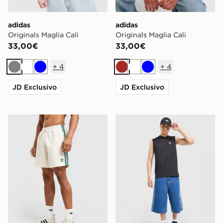
adidas
adidas
Originals Maglia Cali
Originals Maglia Cali
33,00€
33,00€
+
4
+
4
Grigio
Bianco
Blu
Marrone
Bianco
Blu
JD Exclusivo
JD Exclusivo
adidas Originals Costume da Bagno 3-Stripes 8
adidas Originals Trefoil Ess