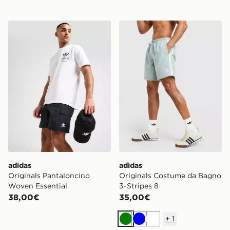
adidas Originals Pantaloncino Woven Essential
adidas Originals Costume d
adidas
adidas
Originals Pantaloncino
Originals Costume da Bagno
Woven Essential
3-Stripes 8
38,00€
35,00€
+
1
Verde
Blu
Bianco