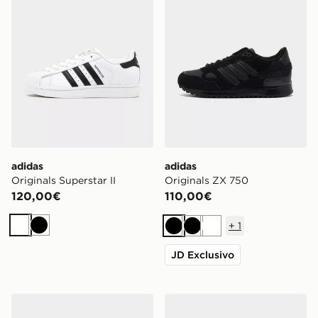
adidas
adidas
Originals Superstar II
Originals ZX 750
120,00€
110,00€
+
1
Bianco
Nero
Nero
Nero
Bianco
JD Exclusivo
adidas Originals ZX 750
adidas Originals Handball S