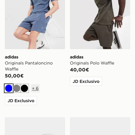
adidas
adidas
Originals Pantaloncino
Originals Polo Waffle
Waffle
40,00€
50,00€
JD Exclusivo
+
6
Blu
Grigio
Nero
JD Exclusivo
adidas Originals Set 3 Calze Crew
adidas Originals Samba O