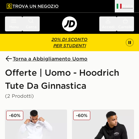
TROVA UN NEGOZIO
Italia
 contenuto principale
a a fondo pagina
Menu
Cerca
Accedi
Carrello
20% DI SCONTO
PER STUDENTI
Torna a Abbigliamento Uomo
Offerte | Uomo - Hoodrich
Tute Da Ginnastica
(2 Prodotti)
Hoodrich Tuta Volcano
Hoodrich Tuta Volcano
-60%
-60%