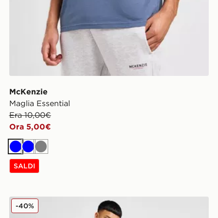
McKenzie
Maglia Essential
Era 10,00€
Ora 5,00€
Blu
Blu
Grigio
SALDI
McKenzie Pantaloncini Denim Core
-40%