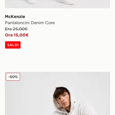
McKenzie
Pantaloncini Denim Core
Era 25,00€
Ora 15,00€
SALDI
McKenzie Tuta Full Zip con Cappuccio Essential
-50%