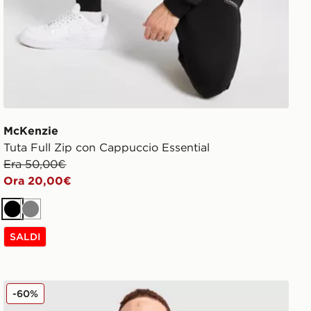
McKenzie
Tuta Full Zip con Cappuccio Essential
Era 50,00€
Ora 20,00€
Nero
Grigio
SALDI
McKenzie Maglia Quartz
-60%