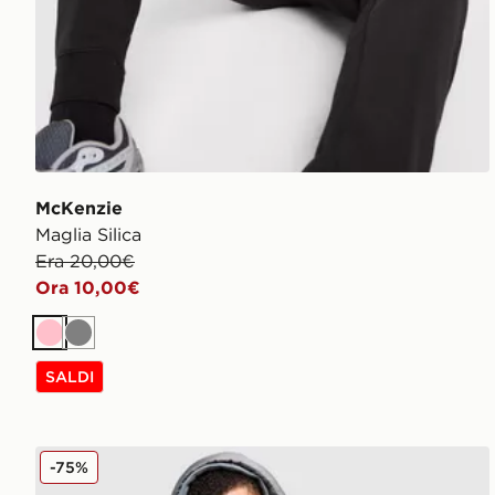
McKenzie
Maglia Silica
Era 20,00€
Ora 10,00€
Rosa
Grigio
SALDI
McKenzie Piumino Terrain Bubble
-75%