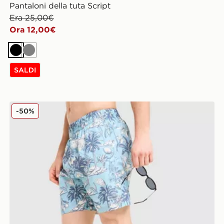
Pantaloni della tuta Script
Era 25,00€
Ora 12,00€
Nero
Grigio
SALDI
McKenzie Costume da bagno Vacay
-50%