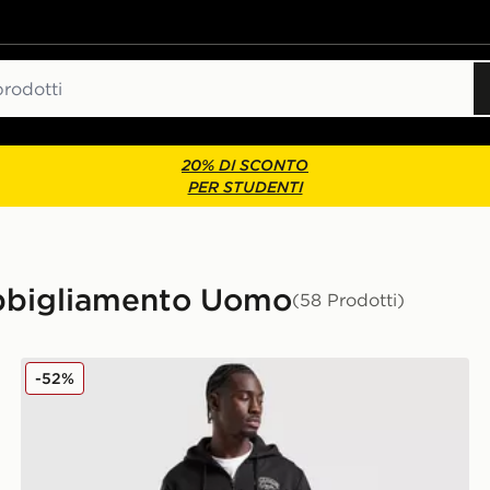
20% DI SCONTO
PER STUDENTI
Abbigliamento Uomo
(58 Prodotti)
McKenzie Pantaloni della tuta Script
-52%