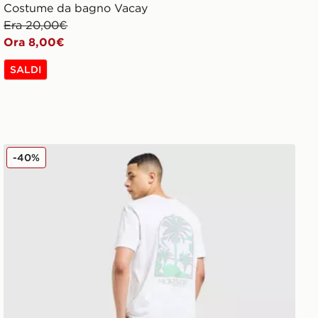
Costume da bagno Vacay
Era 20,00€
Ora 8,00€
SALDI
McKenzie Maglia Vacay
-40%