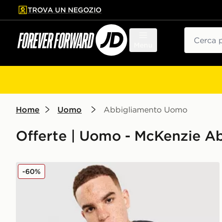
TROVA UN NEGOZIO
l contenuto principale
ta a fondo pagina
Cerca
Menu
Home
Uomo
Abbigliamento Uomo
Offerte | Uomo - McKenzie 
McKenzie Maglia Harley
-60%