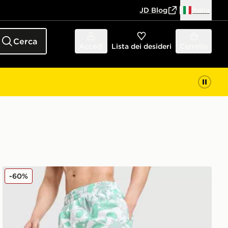
JD Blog
Italia
Cerca
Accedi
Lista dei desideri
Carrello
McKenzie Costume da bagno Vacay
-60%