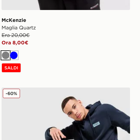
McKenzie
Maglia Quartz
Era 20,00€
Ora 8,00€
Grigio
Blu
SALDI
McKenzie Pantaloni della tuta Fleece Rocco
-60%