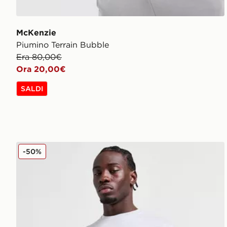
McKenzie
Piumino Terrain Bubble
Era 80,00€
Ora 20,00€
SALDI
McKenzie Maglia Essential
-50%