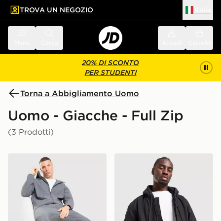
TROVA UN NEGOZIO
Italia
 contenuto principale
a a fondo pagina
Menu
Cerca
Accedi
Carrello
20% DI SCONTO
PER STUDENTI
Torna a Abbigliamento Uomo
Uomo - Giacche - Full Zip
(3 Prodotti)
Belier Felpa con Cappuccio Ripstop Woven
Dickies Giacca Hilham Can