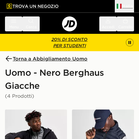
TROVA UN NEGOZIO
Italia
 contenuto principale
a a fondo pagina
Menu
Cerca
Accedi
Carrello
20% DI SCONTO
PER STUDENTI
Torna a Abbigliamento Uomo
Uomo - Nero Berghaus
Giacche
(4 Prodotti)
Berghaus Giacca Skelbo
Berghaus Gilet Ibrido Vask