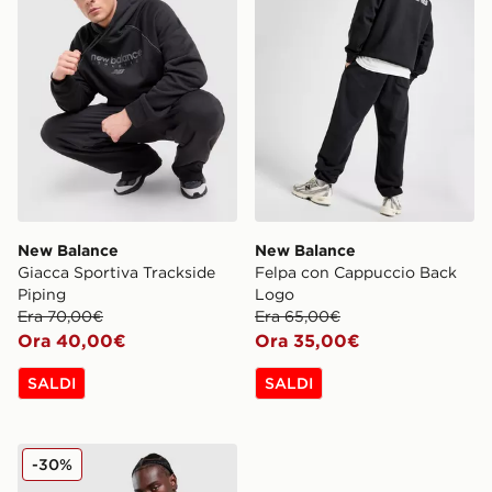
New Balance
New Balance
Giacca Sportiva Trackside
Felpa con Cappuccio Back
Piping
Logo
Era 70,00€
Era 65,00€
Ora 40,00€
Ora 35,00€
SALDI
SALDI
New Balance Core Logo Felpa Con Cappuccio
-30%