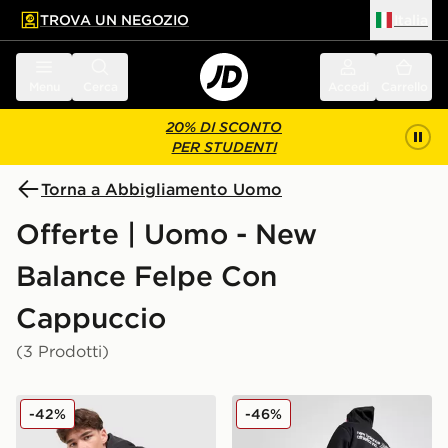
TROVA UN NEGOZIO
Italia
 contenuto principale
a a fondo pagina
Menu
Cerca
Accedi
Carrello
20% DI SCONTO
PER STUDENTI
Torna a Abbigliamento Uomo
Offerte | Uomo - New
Balance Felpe Con
Cappuccio
(3 Prodotti)
New Balance Giacca Sportiva Trackside Piping
New Balance Felpa con Ca
-42%
-46%