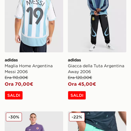
adidas
adidas
Maglia Home Argentina
Giacca della Tuta Argentina
Messi 2006
Away 2006
Era 110,00€
Era 120,00€
Ora 70,00€
Ora 45,00€
SALDI
SALDI
adidas Originals Maglia OG Scozia
adidas Originals Pantalon
-30%
-22%