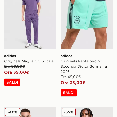
adidas
adidas
Originals Maglia OG Scozia
Originals Pantaloncino
Era 50,00€
Seconda Divisa Germania
2026
Ora 35,00€
Era 45,00€
SALDI
Ora 35,00€
SALDI
adidas Originals Giacca della Tuta OG Germania
adidas Colombia Maglia H
-40%
-35%