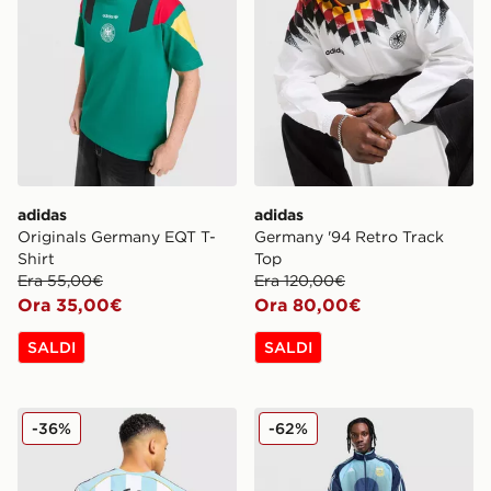
adidas
adidas
Originals Germany EQT T-
Germany '94 Retro Track
Shirt
Top
Era 55,00€
Era 120,00€
Ora 35,00€
Ora 80,00€
SALDI
SALDI
adidas Maglia Home Argentina Messi 2006
adidas Giacca della Tuta 
-36%
-62%