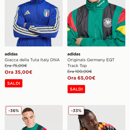
adidas
adidas
Giacca della Tuta Italy DNA
Originals Germany EQT
Era 75,00€
Track Top
Era 100,00€
Ora 35,00€
Ora 65,00€
SALDI
SALDI
adidas Originals Germany EQT T-Shirt
adidas Germany '94 Retro 
-36%
-33%