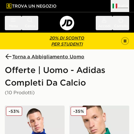
TROVA UN NEGOZIO
Italia
 contenuto principale
a a fondo pagina
Menu
Cerca
Accedi
Carrello
20% DI SCONTO
PER STUDENTI
Torna a Abbigliamento Uomo
Offerte | Uomo - Adidas
Completi Da Calcio
(10 Prodotti)
adidas Giacca della Tuta Italy DNA
adidas Originals Germany 
-53%
-35%