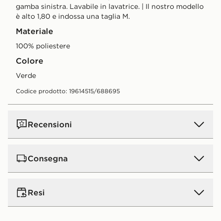
gamba sinistra. Lavabile in lavatrice. | Il nostro modello
è alto 1,80 e indossa una taglia M.
Materiale
100% poliestere
Colore
verde
Codice prodotto: 19614515/688695
Recensioni
Consegna
Consegna standard a domicilio:
5€.
GRATIS
per ordini
Resi
superiori a 50 € (gratis a partire da 50 € per tutti gli
ordini online effettuati in negozio). Tempo di consegna
: entro 4 - 5 giorni lavorativi. *La spesa minima per la