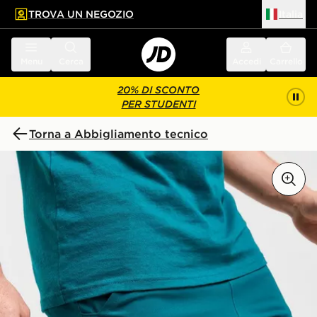
TROVA UN NEGOZIO
Italia
 contenuto principale
a a fondo pagina
Menu
Cerca
Accedi
Carrello
20% DI SCONTO
PER STUDENTI
Torna a Abbigliamento tecnico