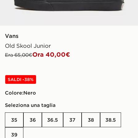
Vans
Old Skool Junior
Ora 40,00€
Era 65,00€
SALDI -38%
Colore:
nero
Seleziona una taglia
35
36
36.5
37
38
38.5
39