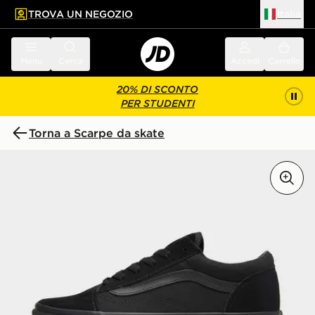
TROVA UN NEGOZIO
Italia
 contenuto principale
a a fondo pagina
Menu
Cerca
Accedi
Carrello
20% DI SCONTO
PER STUDENTI
Torna a Scarpe da skate