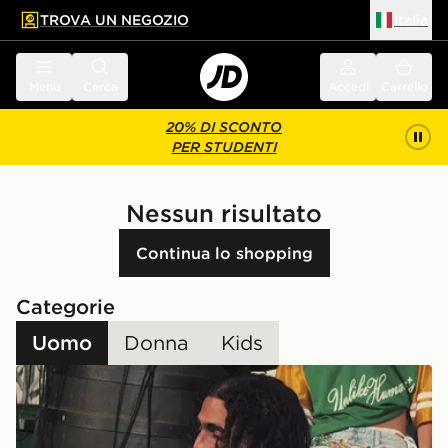
TROVA UN NEGOZIO
Italia
 contenuto principale
a a fondo pagina
Menu
Cerca
Accedi
Carrello
20% DI SCONTO
PER STUDENTI
Nessun risultato
Continua lo shopping
Categorie
Uomo
Donna
Kids