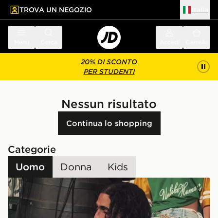
TROVA UN NEGOZIO
Italia
 contenuto principale
a a fondo pagina
Menu
Cerca
Accedi
Carrello
20% DI SCONTO
PER STUDENTI
Nessun risultato
Continua lo shopping
Categorie
Uomo
Donna
Kids