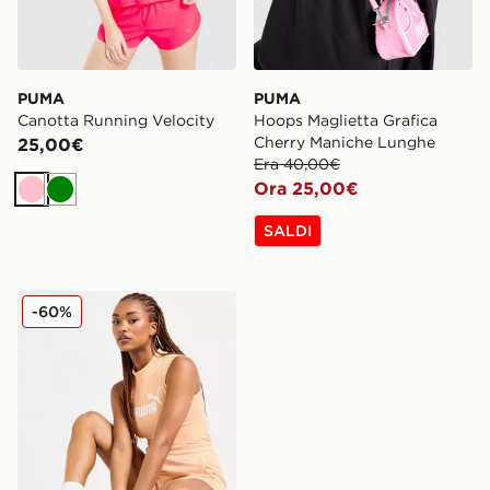
PUMA
PUMA
Canotta Running Velocity
Hoops Maglietta Grafica
Cherry Maniche Lunghe
25,00€
Era 40,00€
Ora 25,00€
Rosa
Verde
SALDI
PUMA Top Canotta Large Logo
-60%