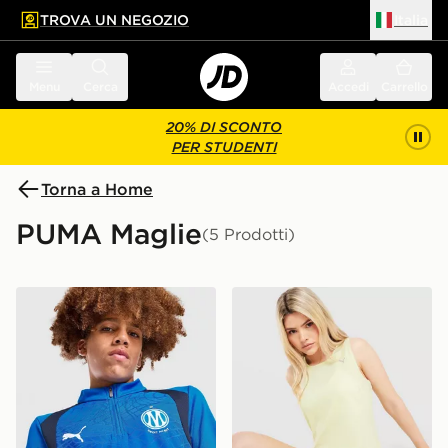
TROVA UN NEGOZIO
Italia
 contenuto principale
a a fondo pagina
Menu
Cerca
Accedi
Carrello
20% DI SCONTO
PER STUDENTI
Torna a Home
PUMA Maglie
(5 Prodotti)
PUMA Olympique Marseille 1/4 Zip Training Top Junior
PUMA Canotta Running Vel