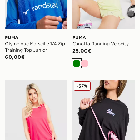
PUMA
PUMA
Olympique Marseille 1/4 Zip
Canotta Running Velocity
Training Top Junior
25,00€
60,00€
Verde
Rosa
PUMA Canotta Running Velocity
PUMA Hoops Maglietta Gra
-37%