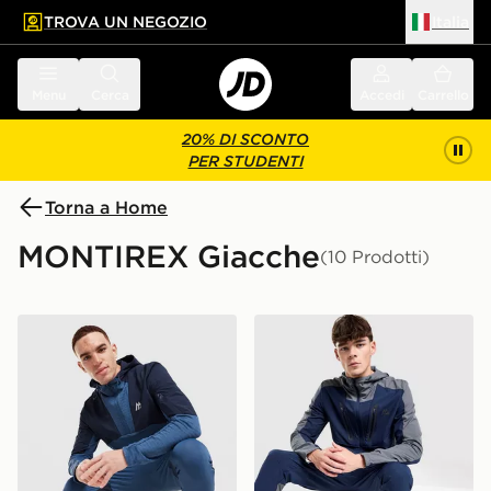
TROVA UN NEGOZIO
Italia
 contenuto principale
a a fondo pagina
Menu
Cerca
Accedi
Carrello
20% DI SCONTO
PER STUDENTI
Torna a Home
MONTIREX Giacche
(10 Prodotti)
MONTIREX Giacca 1/4 Zip Zone
MONTIREX Giacca Full Zip