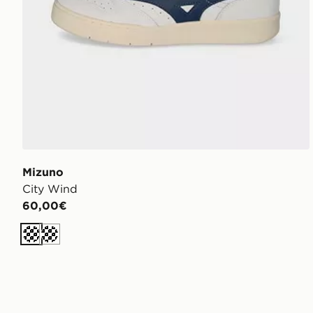
Mizuno
City Wind
60,00€
Bc
Bc