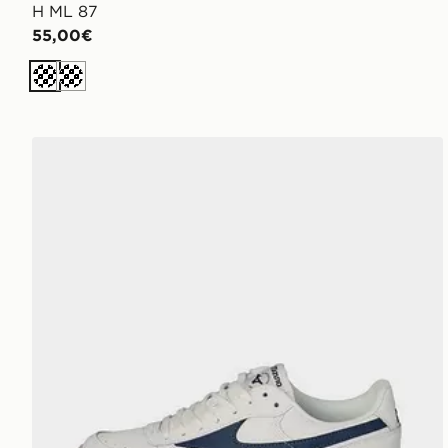
H ML 87
55,00€
Nr
Bl
Mizuno City Wind