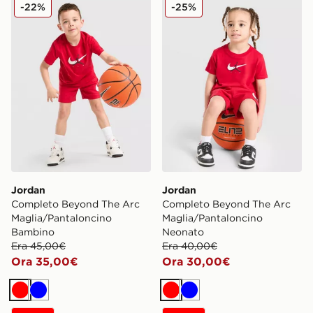
Jordan Completo Beyond The Arc Maglia/Pantaloncin
Jordan Completo Beyond T
-22%
-25%
Jordan
Jordan
Completo Beyond The Arc
Completo Beyond The Arc
Maglia/Pantaloncino
Maglia/Pantaloncino
Bambino
Neonato
Era 45,00€
Era 40,00€
Ora 35,00€
Ora 30,00€
Rosso
Blu
Rosso
Blu