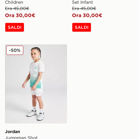
Children
Set Infant
Era 45,00€
Era 45,00€
Ora 30,00€
Ora 30,00€
SALDI
SALDI
Jordan Jumpman Shot Maglia/Pantaloncino Set Bamb
-50%
Jordan
Jumpman Shot