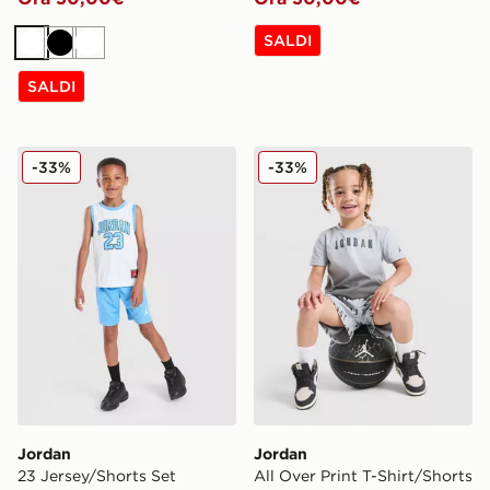
SALDI
Bianco
Nero
Bianco
SALDI
Jordan 23 Jersey/Shorts Set Children
Jordan All Over Print T-Shir
-33%
-33%
Jordan
Jordan
23 Jersey/Shorts Set
All Over Print T-Shirt/Shorts