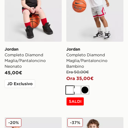
Jordan
Jordan
Completo Diamond
Completo Diamond
Maglia/Pantaloncino
Maglia/Pantaloncino
Neonato
Bambino
Era 50,00€
45,00€
Ora 35,00€
JD Exclusivo
Bianco
Bianco
Nero
SALDI
Jordan All Over Print T-Shirt/Shorts Set Children
Jordan Completo Beyond T
-20%
-37%