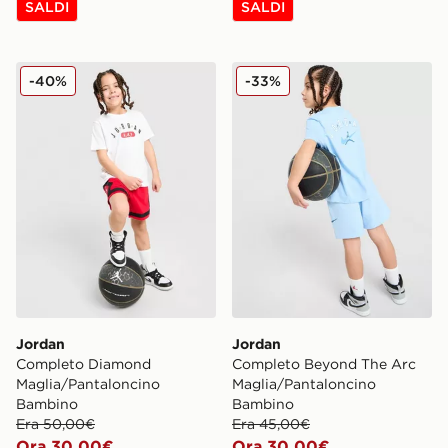
SALDI
SALDI
Jordan Completo Diamond Maglia/Pantaloncino Bamb
Jordan Completo Beyond T
-40%
-33%
Jordan
Jordan
Completo Diamond
Completo Beyond The Arc
Maglia/Pantaloncino
Maglia/Pantaloncino
Bambino
Bambino
Era 50,00€
Era 45,00€
Ora 30,00€
Ora 30,00€