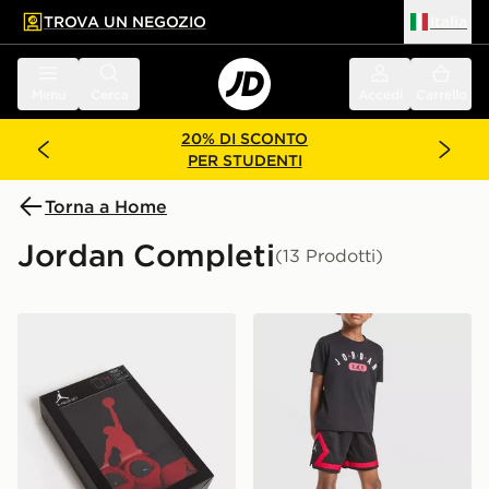
TROVA UN NEGOZIO
Italia
 contenuto principale
a a fondo pagina
Menu
Cerca
Accedi
Carrello
20% DI SCONTO
PER STUDENTI
Torna a Home
Jordan Completi
(13 Prodotti)
Jordan Set 3 Pezzi Jumpman Neonato
Jordan Completo Diamond 