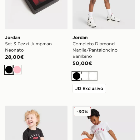
Jordan
Jordan
Set 3 Pezzi Jumpman
Completo Diamond
Neonato
Maglia/Pantaloncino
Bambino
28,00€
50,00€
Nero
Rosa
Nero
Bianco
Bianco
JD Exclusivo
Jordan Completo Diamond Maglia/Pantaloncino Neon
Jordan Completo Diamond 
-30%